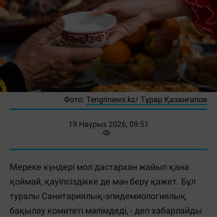
Фото:
Tengrinews.kz/ Тұрар Қазанғапов
19 Наурыз 2026, 09:51
Мереке күндері мол дастархан жайып қана
қоймай, қауіпсіздікке де мән беру қажет. Бұл
туралы Санитариялық-эпидемиологиялық
бақылау комитеті мәлімдеді, - деп хабарлайды