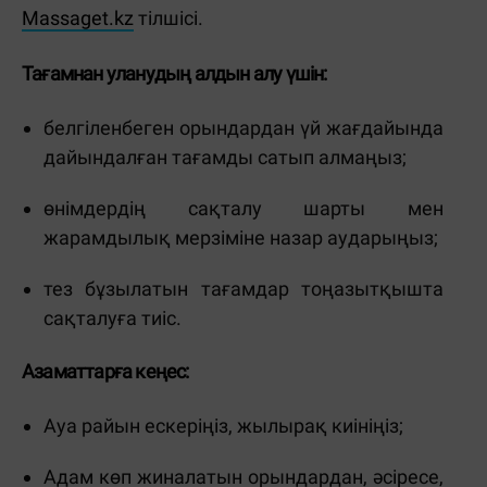
Massaget.kz
тілшісі.
Тағамнан уланудың алдын алу үшін:
белгіленбеген орындардан үй жағдайында
дайындалған тағамды сатып алмаңыз;
өнімдердің сақталу шарты мен
жарамдылық мерзіміне назар аударыңыз;
тез бұзылатын тағамдар тоңазытқышта
сақталуға тиіс.
Азаматтарға кеңес:
Ауа райын ескеріңіз,
жылырақ киініңіз;
Адам көп жиналатын орындардан, әсіресе,