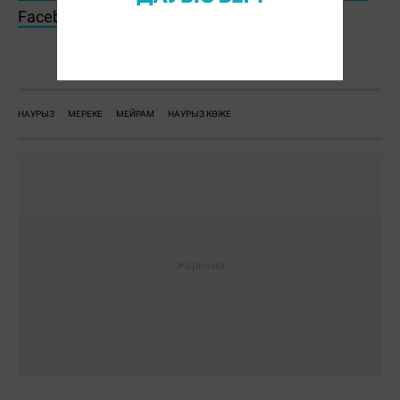
Facebook парақшамызға жазылыңыз!
Ж. Қадыржанова
НАУРЫЗ
МЕРЕКЕ
МЕЙРАМ
НАУРЫЗ КӨЖЕ