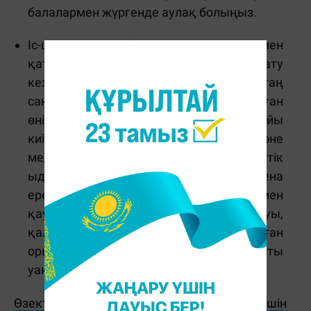
балалармен жүргенде аулақ болыңыз.
Іс-шараларды ұйымдастырушылар мен
қатысушыларға: тағамды дайындау, сату
кезінде санитария талаптарын қатаң
сақтау, үй жағдайында дайындалған
өнімді сатпау, қызметкерлерді арнайы
киіммен қамтамасыз ету және
медициналық тексерістен өткізу, бір реттік
ыдыстарды пайдалану, жеке гигиена
ережелерін сақтау, өнімнің сапасы мен
қауіпсіздігін растайтын құжаттар болуы,
қалдықтарды жинауға арналған
орындарды ұйымдастыру, қоқысты
уақтылы шығару қажет.
Өзекті жаңалықтарды өз уақытында оқу үшін