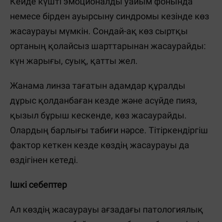
Кейде күшті эмоционалды уайым фонында
немесе бірден ауырсыну синдромы кезінде көз
жасаурауы мүмкін. Сондай-ақ көз сыртқы
ортаның қолайсыз шарттарынан жасаурайды:
күн жарығы, суық, қатты жел.
Жанама линза тағатын адамдар құралды
дұрыс қолданбаған кезде және асүйде пияз,
қызыл бұрыш кескенде, көз жасаурайды.
Олардың барлығы табиғи нәрсе. Тітіркендіргіш
фактор кеткен кезде көздің жасаурауы да
өздігінен кетеді.
Ішкі себептер
Ал көздің жасаурауы ағзадағы патологиялық