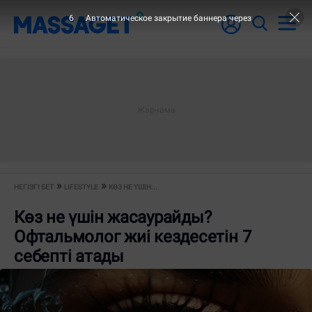
5
Автоматическое закрытие баннера через
НЕГІЗГІ БЕТ
LIFESTYLE
КӨЗ НЕ ҮШІН...
Көз не үшін жасаурайды?
Офтальмолог жиі кездесетін 7
себепті атады