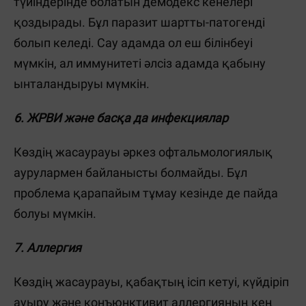
түйіндерінде болатын демодекс кенелері
қоздырады. Бұл паразит шартты-патогенді
болып келеді. Сау адамда ол еш білінбеуі
мүмкін, ал иммунитеті әлсіз адамда қабыну
ынталандыруы мүмкін.
6. ЖРВИ және басқа да инфекциялар
Көздің жасаурауы әркез офтальмологиялық
аурулармен байланысты болмайды. Бұл
проблема қарапайым тұмау кезінде де пайда
болуы мүмкін.
7. Аллергия
Көздің жасаурауы, қабақтың ісіп кетуі, күйдіріп
ауыру және конъюнктивит аллергияның кең