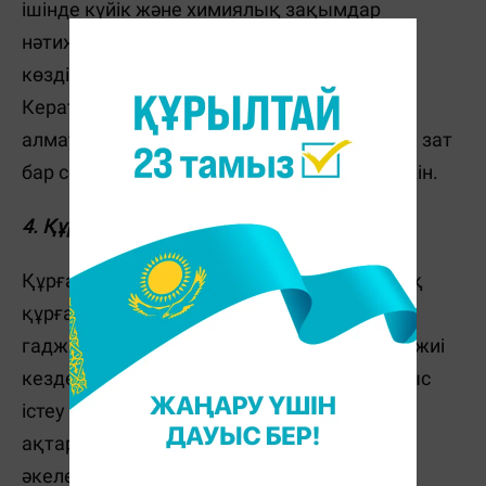
ішінде күйік және химиялық зақымдар
нәтижесінде дамиды. Кератит кезінде де
көздің жасаурауы жалғыз белгі емес.
Кератитте көз қызаруы, жарықты көтере
алмау, шаншып ауыру, көздің ішінде басқа зат
бар секілді сезім және ісіну байқалуы мүмкін.
4. Құрғақ көз синдромы
Құрғақ көз синдромы кезінде нұрлы қабық
құрғап кетеді. Қазір ол көпшіліктің
гаджеттерде көп отыруының салдарынан жиі
кездеседі. Компьютер алдында ұзақ жұмыс
істеу немесе әлеуметтік желілерді үздіксіз
ақтару көз жыпылықтауының азаюына
әкеледі. Соның салдарынан көз жасы