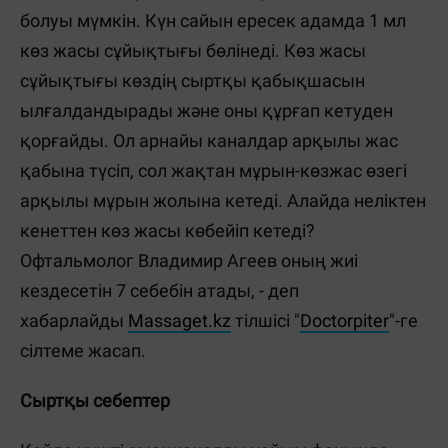
болуы мүмкін. Күн сайын ересек адамда 1 мл
көз жасы сұйықтығы бөлінеді. Көз жасы
сұйықтығы көздің сыртқы қабықшасын
ылғалдандырады және оны құрғап кетуден
қорғайды. Ол арнайы каналдар арқылы жас
қабына түсіп, сол жақтан мұрын-көзжас өзегі
арқылы мұрын жолына кетеді. Алайда неліктен
кенеттен көз жасы көбейіп кетеді?
Офтальмолог Владимир Агеев оның жиі
кездесетін 7 себебін атады, - деп
хабарлайды
Massaget.kz
тілшісі "
Doctorpiter
"-ге
сілтеме жасап.
Сыртқы себептер