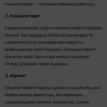
конъюнктивит – конъюнктиваның қабынуы.
2. Конъюнктивит
Көздің жасаурап тұруы конъюнктивитті білдіруі
мүмкін. Бұл аурудың пайда болуына әдетте
аллергиялық реакциялар мен вирусты
инфекциялар себеп болады. Конъюнктивитті
анықтау оңай. Бұл кезде көзіңіз қызарып
кетеді, ауырады және қышиды.
3. Кератит
Кератит немесе нұрлы қабықтың қабынуы жиі
инфекциялар (вирустық, бактериялық,
саңырауқұлақ) немесе зақым алу, соның