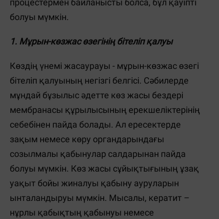
процестермен байланысты болса, бұл қауіпті
болуы мүмкін.
1. Мұрын-көзжас өзегінің бітеліп қалуы
Көздің үнемі жасаурауы - мұрын-көзжас өзегі
бітеліп қалуының негізгі белгісі. Сәбилерде
мұндай бұзылыс әдетте көз жасы бездері
мембранасы құрылысының ерекшеліктерінің
себебінен пайда болады. Ал ересектерде
зақым немесе көру органдарындағы
созылмалы қабынулар салдарынан пайда
болуы мүмкін. Көз жасы сұйықтығының ұзақ
уақыт бойы жиналуы қабыну ауруларын
ынталандыруы мүмкін. Мысалы, кератит –
нұрлы қабықтың қабынуы немесе