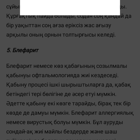
сұйықтығы көз бетіне қалыпты таралмайды.
Құрғақтық пайда болады, содан соң қандай да
бір уақыттан соң ағза еріксіз жас ағызу
арқылы оның орнын толтырғысы келеді.
5. Блефарит
Блефарит немесе көз қабағының созылмалы
қабынуы офтальмологияда жиі кездеседі.
Қабыну процесі ішкі шырыштыларға да, қабақ
бетіндегі тері бөлігіне де әсер етуі мүмкін.
Әдетте қабыну екі көзге тарайды, бірақ тек бір
көзде де дамуы мүмкін. Блефарит аллергиялық
немесе вирустық болуы мүмкін. Бұл ауруды
сондай-ақ жиі майлы бездерде және шаш