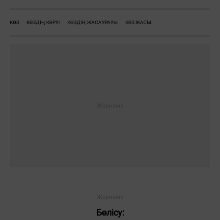
КӨЗ
КӨЗДІҢ КӨРУІ
КӨЗДІҢ ЖАСАУРАУЫ
КӨЗ ЖАСЫ
Бөлісу: