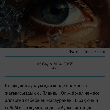
Фото:
ru.freepik.com
05 Сәуір 2024, 08:55
Көздің жасаурауы қай кезде болмасын
жағымсыздық сыйлайды. Ол жиі жел немесе
аллергия себебінен жасаурайды. Бірақ оның
себебі ағза жұмысындағы бұзылыстан да