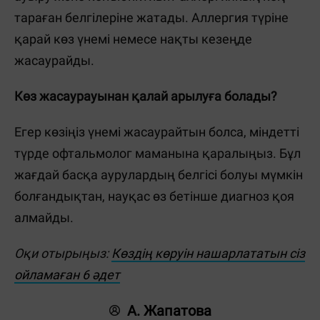
тараған белгілеріне жатады. Аллергия түріне
қарай көз үнемі немесе нақты кезеңде
жасаурайды.
Көз жасаурауынан қалай арылуға болады?
Егер көзіңіз үнемі жасаурайтын болса, міндетті
түрде офтальмолог маманына қаралыңыз. Бұл
жағдай басқа аурулардың белгісі болуы мүмкін
болғандықтан, науқас өз бетінше диагноз қоя
алмайды.
Оқи отырыңыз:
Көздің көруін нашарлататын сіз
ойламаған 6 әдет
А. Жапатова