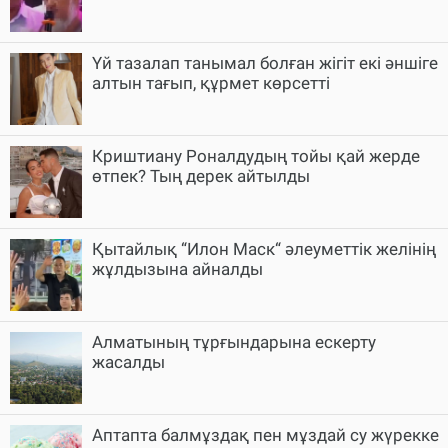
Үй тазалап танымал болған жігіт екі әншіге
алтын тағып, құрмет көрсетті
Криштиану Роналдудың тойы қай жерде
өтпек? Тың дерек айтылды
Қытайлық “Илон Маск“ әлеуметтік желінің
жұлдызына айналды
Алматының тұрғындарына ескерту
жасалды
Аптапта балмұздақ пен мұздай су жүрекке