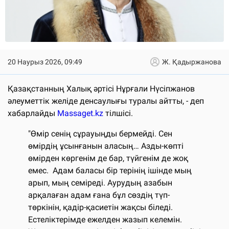
20 Наурыз 2026, 09:49
Ж. Қадыржанова
Қазақстанның Халық әртісі Нұрғали Нүсіпжанов
әлеуметтік желіде денсаулығы туралы айтты, - деп
хабарлайды
Massaget.kz
тілшісі.
"Өмір сенің сұрауыңды бермейді. Сен
өмірдің ұсынғанын аласың… Азды-көпті
өмірден көргенім де бар, түйгенім де жоқ
емес. Адам баласы бір терінің ішінде мың
арып, мың семіреді. Аурудың азабын
арқалаған адам ғана бұл сөздің түп-
төркінін, қадір-қасиетін жақсы біледі.
Естеліктерімде ежелден жазып келемін.