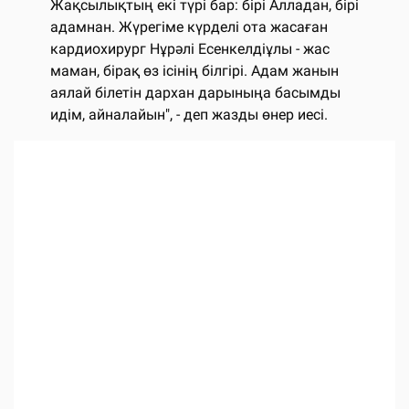
Жақсылықтың екі түрі бар: бірі Алладан, бірі
адамнан. Жүрегіме күрделі ота жасаған
кардиохирург Нұрәлі Есенкелдіұлы - жас
маман, бірақ өз ісінің білгірі. Адам жанын
аялай білетін дархан дарыныңа басымды
идім, айналайын", - деп жазды өнер иесі.