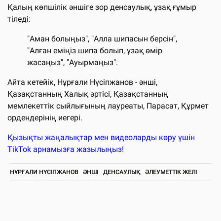
Қалың көпшілік әншіге зор денсаулық, ұзақ ғұмыр
тіледі:
"Аман болыңыз", "Алла шипасын берсін",
"Алған еміңіз шипа болып, ұзақ өмір
жасаңыз", "Ауырмаңыз".
Айта кетейік, Нұрғали Нүсіпжанов - әнші,
Қазақстанның Халық әртісі, Қазақстанның
мемлекеттік сыйлығының лауреаты, Парасат, Құрмет
ордендерінің иегері.
Қызықты жаңалықтар мен видеоларды көру үшін
TikTok арнамызға жазылыңыз!
НҰРҒАЛИ НҮСІПЖАНОВ
ӘНШІ
ДЕНСАУЛЫҚ
ӘЛЕУМЕТТІК ЖЕЛІ