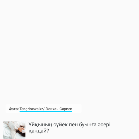
Ұйқының сүйек пен буынға әсері
қандай?