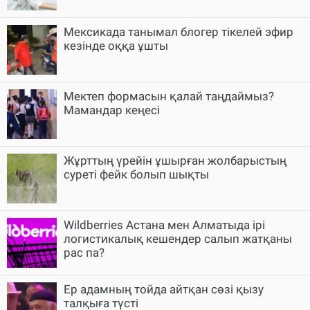
Мексикада танымал блогер тікелей эфир
кезінде оққа ұшты
Мектеп формасын қалай таңдаймыз?
Мамандар кеңесі
Жұрттың үрейін ұшырған жолбарыстың
суреті фейк болып шықты
Wildberries Астана мен Алматыда ірі
логистикалық кешендер салып жатқаны
рас па?
Ер адамның тойда айтқан сөзі қызу
талқыға түсті