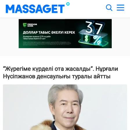
“Жүрегіме күрделі ота жасалды“. Нұрғали
Нүсіпжанов денсаулығы туралы айтты