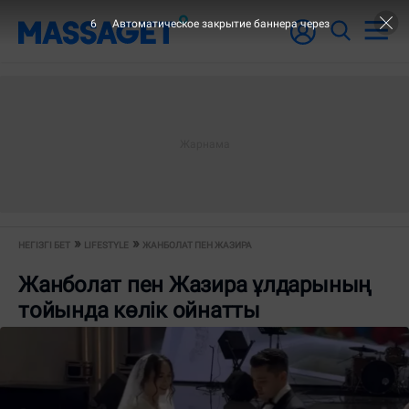
6
Автоматическое закрытие баннера через
НЕГІЗГІ БЕТ
LIFESTYLE
ЖАНБОЛАТ ПЕН ЖАЗИРА
Жанболат пен Жазира ұлдарының
тойында көлік ойнатты