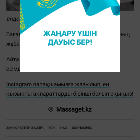
видео кадры
Бағалы сыйлықты Қазыбектің досы мен оның
жұбайы ұтып алған.
Айта кетейік, Қазыбектің таңдауы Асылы
есімді аруға түскен.
Instagram парақшамызға жазылып, ең
қызықты ақпараттарды бірінші болып оқыңыз!
Massaget.kz
ЖАНБОЛАТ ПЕН ЖАЗИРА
ТОЙ
ӘНШІ
ШОУ-БИЗНЕС