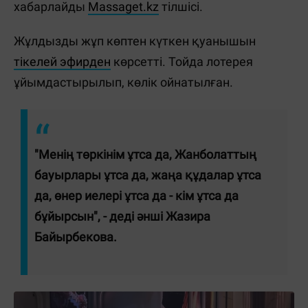
хабарлайды
Massaget.kz
тілшісі.
Жұлдызды жұп көптен күткен қуанышын
тікелей эфирден
көрсетті. Тойда лотерея
ұйымдастырылып, көлік ойнатылған.
"Менің төркінім ұтса да, Жанболаттың
бауырлары ұтса да, жаңа құдалар ұтса
да, өнер иелері ұтса да - кім ұтса да
бұйырсын", - деді әнші Жазира
Байырбекова.