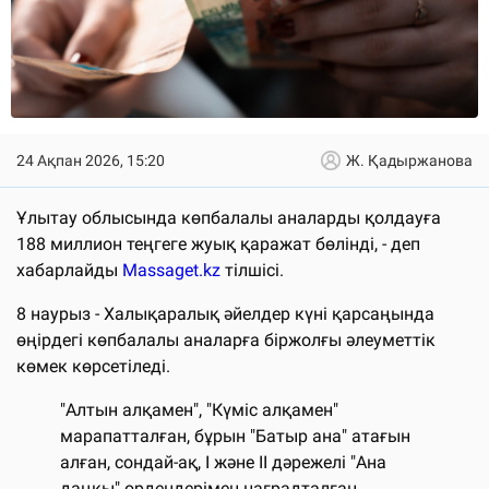
24 Ақпан 2026, 15:20
Ж. Қадыржанова
Ұлытау облысында көпбалалы аналарды қолдауға
188 миллион теңгеге жуық қаражат бөлінді, - деп
хабарлайды
Massaget.kz
тілшісі.
8 наурыз - Халықаралық әйелдер күні қарсаңында
өңірдегі көпбалалы аналарға біржолғы әлеуметтік
көмек көрсетіледі.
"Алтын алқамен", "Күміс алқамен"
марапатталған, бұрын "Батыр ана" атағын
алған, сондай-ақ, I және II дәрежелі "Ана
даңқы" ордендерімен наградталған