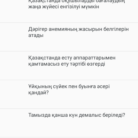
Қазақстанда оқушыларды бағалаудың
жаңа жүйесі енгізілуі мүмкін
Дәрігер анемияның жасырын белгілерін
атады
Қазақстанда есту аппараттарымен
қамтамасыз ету тәртібі өзгерді
Ұйқының сүйек пен буынға әсері
қандай?
Тамызда қанша күн демалыс беріледі?