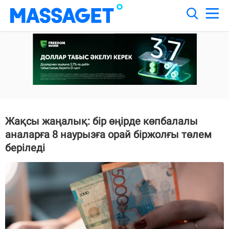
Жақсы жаңалық: бір өңірде көпбалалы
аналарға 8 наурызға орай біржолғы төлем
беріледі