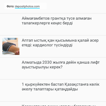
Аймағамбетов грантқа түсе алмаған
талапкерлерге кеңес берді
Аптап ыстық қан қысымына қалай әсер
етеді: кардиолог түсіндірді
Алматыда 2030 жылға дейін қанша лифт
ауыстырылуы керек?
1 қыркүйектен бастап Қазақстанға көлік
әкелу талаптары қатаңдайды