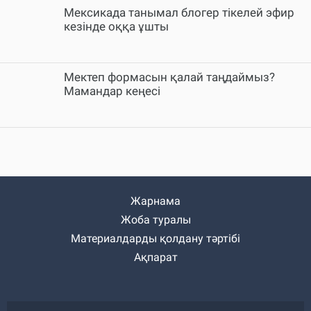
Мексикада танымал блогер тікелей эфир
кезінде оққа ұшты
Мектеп формасын қалай таңдаймыз?
Мамандар кеңесі
Жарнама
Жоба туралы
Материалдарды қолдану тәртібі
Ақпарат