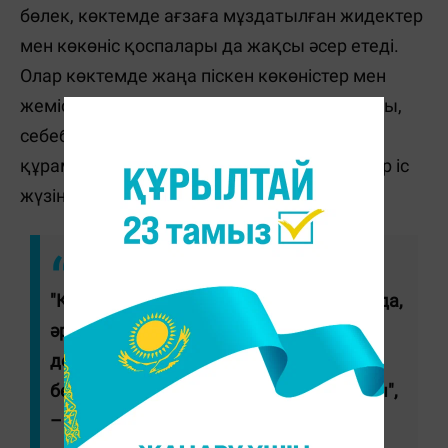
бөлек, көктемде ағзаға мұздатылған жидектер
мен көкөніс қоспалары да жақсы әсер етеді.
Олар көктемде жаңа піскен көкөністер мен
жемістер аз болатын кезеңде қолданылады,
себебі дұрыс мұздату кезінде олардың
құрамындағы дәрумендер мен минералдар іс
жүзінде толығымен сақталады.
"Көктемде жаңа өнімдер мол болмаса да,
әрдайым теңгерімді тамақтанып,
денсаулықты нығайтуға мүмкіндік
беретін қолжетімді нұсқалар табылады",
– деді диетолог.