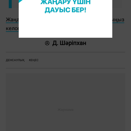
Жаңалықтарды бәрінен бұрын біліп отырғыңыз
келсе, Telegram-арнамызға жазылыңыз!
Д. Шәріпхан
ДЕНСАУЛЫҚ
КЕҢЕС