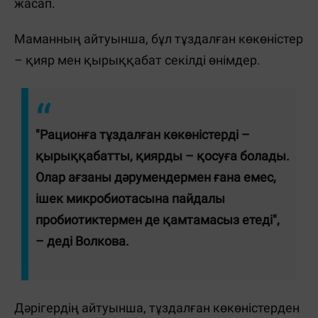
жасап.
Маманның айтуынша, бұл тұздалған көкөністер
– қияр мен қырыққабат секілді өнімдер.
"Рационға тұздалған көкөністерді –
қырыққабатты, қиярды – қосуға болады.
Олар ағзаны дәрумендермен ғана емес,
ішек микробиотасына пайдалы
пробиотиктермен де қамтамасыз етеді",
– деді Волкова.
Дәрігердің айтуынша, тұздалған көкөністерден