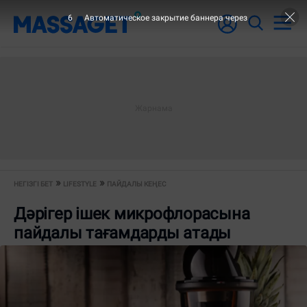
6
Автоматическое закрытие баннера через
НЕГІЗГІ БЕТ
LIFESTYLE
ПАЙДАЛЫ КЕҢЕС
Дәрігер ішек микрофлорасына
пайдалы тағамдарды атады