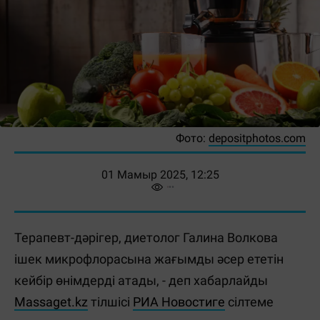
Фото:
depositphotos.com
01 Мамыр 2025, 12:25
Терапевт-дәрігер, диетолог Галина Волкова
ішек микрофлорасына жағымды әсер ететін
кейбір өнімдерді атады, - деп хабарлайды
Massaget.kz
тілшісі
РИА Новостиге
сілтеме