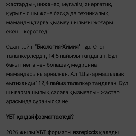
жастардың инженер, мұғалім, энергетик,
құрылысшы және басқа да техникалық
мамандықтарға қызығушылығы жоғары
екенін көрсетеді.
Одан кейін
"Биология-Химия"
тұр. Оны
талапкерлердің 14,5 пайызы таңдаған. Бұл
бағыт негізінен болашақ медицина
мамандарына арналған. Ал "Шығармашылық
емтиханды" 12,4 пайыз талапкер таңдаған. Бұл
шығармашылық салаға қызығатын жастар
арасында сұранысқа ие.
ҰБТ қандай форматта өтеді?
2026 жылы ҰБТ форматы
өзгеріссіз
қалады.