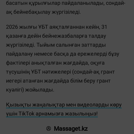
басатын құрылғылар пайдаланылады, сондай-
ақ бейнебақылау жүргізіледі.
2026 жылғы ҰБТ аяқталғаннан кейін, 31
қазанға дейін бейнежазбаларға талдау
жүргізіледі. Тыйым салынған заттарды
пайдалану немесе басқа да ережелерді бұзу
фактілері анықталған жағдайда, оқуға
түсушінің ҰБТ нәтижелері (сондай-ақ грант
иегері атанған жағдайда білім беру грант
куәлігі) жойылады.
Қызықты жаңалықтар мен видеоларды көру
үшін TikTok арнамызға жазылыңыз!
Massaget.kz