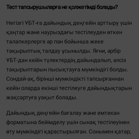
Тест тапсырушыларға не қолжетімді болады?
Негізгі ҰБТ-ға дайындық деңгейін арттыру үшін
қаңтар және наурыздағы тестілеуден өткен
талапкерлерге әр пән бойынша жеке
тақырыптық талдау ұсынылды. Яғни, әрбір
ҰБТ-дан кейін түлектердің дайындалып, әлсіз
тақырыптарын пысықтауға мүмкіндігі болды.
Сондай-ақ, бірінші мүмкіндікті тапсырғаннан
кейін оларда екінші тестілеуге дайындықтарын
жақсартуға уақыт болады.
Дайындық деңгейін бағалау және емтихан
форматына бейімделу үшін сынақ тестілеуінен
өту мүмкіндігі қарастырылған. Сонымен қатар,