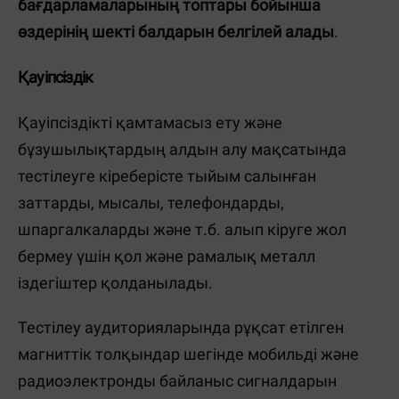
бағдарламаларының топтары бойынша
өздерінің шекті балдарын белгілей алады
.
Қауіпсіздік
Қауіпсіздікті қамтамасыз ету және
бұзушылықтардың алдын алу мақсатында
тестілеуге кіреберісте тыйым салынған
заттарды, мысалы, телефондарды,
шпаргалкаларды және т.б. алып кіруге жол
бермеу үшін қол және рамалық металл
іздегіштер қолданылады.
Тестілеу аудиторияларында рұқсат етілген
магниттік толқындар шегінде мобильді және
радиоэлектронды байланыс сигналдарын