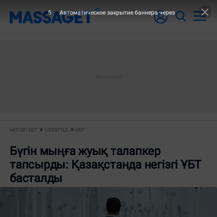
5
Автоматическое закрытие баннера через
НЕГІЗГІ БЕТ
LIFESTYLE
ҰБТ
Бүгін мыңға жуық талапкер
тапсырды: Қазақстанда негізгі ҰБТ
басталды