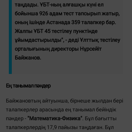
таңдады. ҰБТ-ның алғашқы күні ел
бойынша 926 адам тест тапсырып жатыр,
оның ішінде Астанада 359 талапкер бар.
Жалпы ҰБТ 45 тестілеу пунктінде
ұйымдастырылды", - деді Ұлттық тестілеу
орталығының директоры Нұрсейіт
Байжанов.
Ең танымал пәндер
Байжановтың айтуынша, бірнеше жылдан бері
талапкерлер арасында ең танымал бейіндік
пәндер -
"Математика-Физика"
. Бұл бағытты
талапкерлердің 17,9 пайызы таңдаған. Бұл