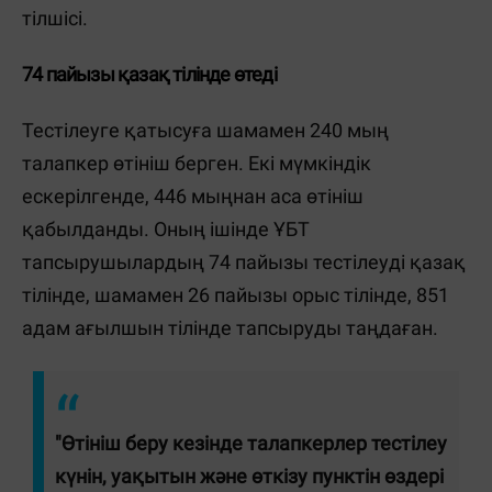
тілшісі.
74 пайызы қазақ тілінде өтеді
Тестілеуге қатысуға шамамен 240 мың
талапкер өтініш берген. Екі мүмкіндік
ескерілгенде, 446 мыңнан аса өтініш
қабылданды. Оның ішінде ҰБТ
тапсырушылардың 74 пайызы тестілеуді қазақ
тілінде, шамамен 26 пайызы орыс тілінде, 851
адам ағылшын тілінде тапсыруды таңдаған.
"Өтініш беру кезінде талапкерлер тестілеу
күнін, уақытын және өткізу пунктін өздері