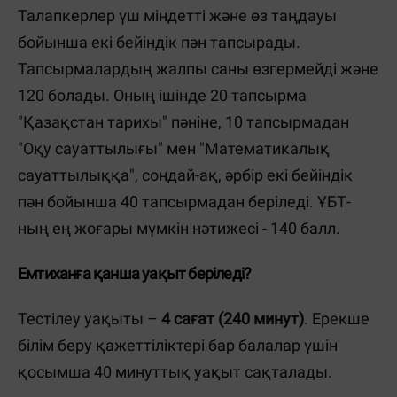
Талапкерлер үш міндетті және өз таңдауы
бойынша екі бейіндік пән тапсырады.
Тапсырмалардың жалпы саны өзгермейді және
120 болады. Оның ішінде 20 тапсырма
"Қазақстан тарихы" пәніне, 10 тапсырмадан
"Оқу сауаттылығы" мен "Математикалық
сауаттылыққа", сондай-ақ, әрбір екі бейіндік
пән бойынша 40 тапсырмадан беріледі. ҰБТ-
ның ең жоғары мүмкін нәтижесі - 140 балл.
Емтиханға қанша уақыт беріледі?
Тестілеу уақыты –
4 сағат (240 минут)
. Ерекше
білім беру қажеттіліктері бар балалар үшін
қосымша 40 минуттық уақыт сақталады.