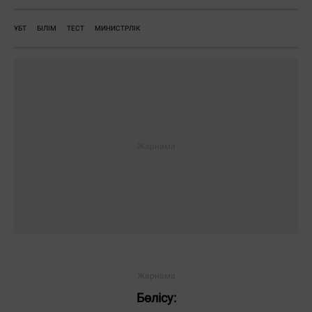
ҰБТ
БІЛІМ
ТЕСТ
МИНИСТРЛІК
Жауаптар:
ЖІБЕРУ