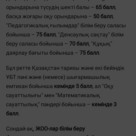
орындарына түсудің шекті балы –
65 балл
,
басқа жоғары оқу орындарына –
50 балл
,
"Педагогикалық ғылымдар" білім беру саласы
бойынша –
75 балл
, "Денсаулық сақтау" білім
беру саласы бойынша –
70 балл
, "Құқық"
даярлау бағыты бойынша –
75 балл
.
Бұл ретте Қазақстан тарихы және екі бейіндік
ҰБТ пәні және (немесе) шығармашылық
емтихан бойынша
кемінде 5 балл
, ал "Оқу
сауаттылығы" мен "Математикалық
сауаттылық" пәндері бойынша –
кемінде 3
балл
.
Сондай-ақ,
ЖОО-лар білім беру