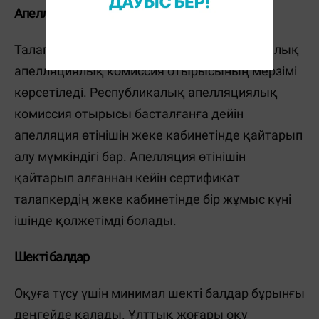
Апелляцияға қалай өтініш беруге болады?
Талапкердің жеке кабинетінде Республикалық
апелляциялық комиссия отырысының мерзімі
көрсетіледі. Республикалық апелляциялық
комиссия отырысы басталғанға дейін
апелляция өтінішін жеке кабинетінде қайтарып
алу мүмкіндігі бар. Апелляция өтінішін
қайтарып алғаннан кейін сертификат
талапкердің жеке кабинетінде бір жұмыс күні
ішінде қолжетімді болады.
Шекті балдар
Оқуға түсу үшін минимал шекті балдар бұрынғы
деңгейде қалады. Ұлттық жоғары оқу