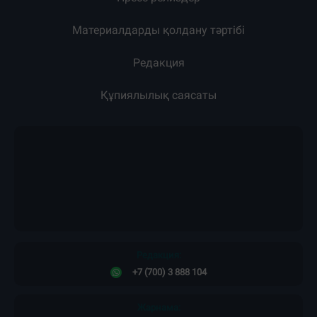
Жарнама
Жоба туралы
Пресс-релиздер
Материалдарды қолдану тәртібі
Редакция