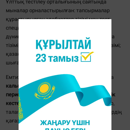
Ұлттық тестілеу орталығының сайтында
мыналар орналастырылған: тапсырмалар
құрастырылған әдебиеттер тізімі мен тест
спецификациясы; Қазақстан тарихы мен
дүниежүзі тарихы бойынша 100 тарихи дата
тізімі; информатика бойынша терминдер тізімі;
қазақ және орыс әдебиеті бойынша
шығармалар тізімі.
Емтихан кезінде тестілеу бағдарламасында
калькулятор
,
химиялық элементтердің
периодтық жүйесі
және
тұздардың ерігіштік
кестесі
қолжетімді болады. Сонымен қатар,
талапкерлерге ыңғайлы болу үшін кестелердің
қағаз нұсқалары да беріледі.