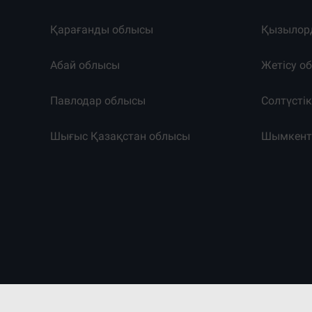
Қарағанды облысы
Қызылор
Абай облысы
Жетісу о
Павлодар облысы
Солтүсті
Шығыс Қазақстан облысы
Шымкен
©2011-2026. Massaget.kz