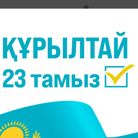
а ескерту жасады, - деп хабарлайды
Massaget.kz
 Жезқазған қалаларында, түнде Атырауда қолайсыз
п жазылған хабарламада.
ң беткі қабатында зиян заттар шоғырлануына ықпа
мық ауа райы, жел болмауы, тұман) жиынтығы.
р көбіне жел болмауы, тұман және ауа инверсияс