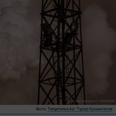
Фото:
Tengrinews.kz/ Тұрар Қазанғапов