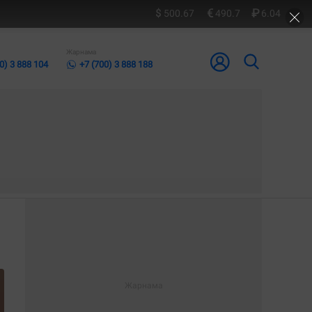
500.67
490.7
6.04
Жарнама
0) 3 888 104
+7 (700) 3 888 188