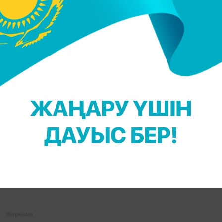
н қоспалар жиналып, ауа сапасы нашарлауы мүмкін.
жүрмеуге, әсіресе, көлік көп қатынайтын жерлерде
жүкті әйелдер және созылмалы сырқаты бар адамда
шін Facebook парақшамызға жазылыңыз!
Massaget.kz