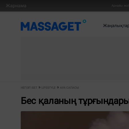
Жарнама
Арнайы жо
Жаңалықта
НЕГІЗГІ БЕТ
LIFESTYLE
АУА САПАСЫ
Бес қаланың тұрғындары