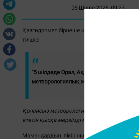
05 Шілде 2026, 09:27
Қазгидромет бірнеше қаланың тұрғындарын
тілшісі.
"5 шілдеде Орал, Ақтөбе, Балқаш және
метеорологиялық жағдай болады", - де
Қолайсыз метеорологиялық жағдай - ауаны
ететін қысқа мерзімді метеофакторлар (ты
Мамандардың пікірінше, мұндай жағдайла