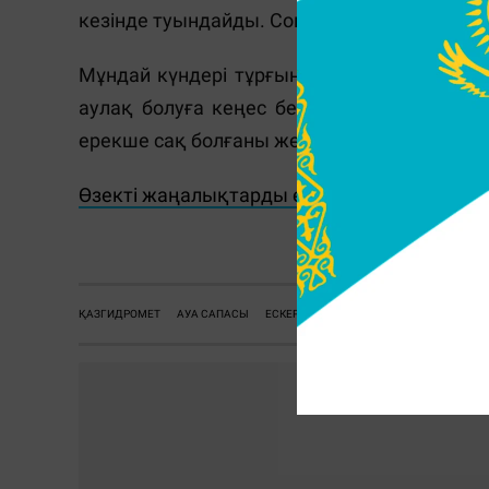
кезінде туындайды. Соның салдарынан зия
Мұндай күндері тұрғындарға сыртта ұзақ 
аулақ болуға кеңес беріледі. Балалар, 
ерекше сақ болғаны жөн.
Өзекті жаңалықтарды өз уақытында оқу ү
ҚАЗГИДРОМЕТ
АУА САПАСЫ
ЕСКЕРТУ