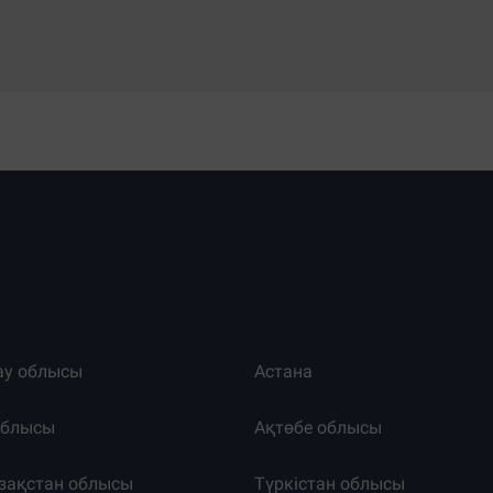
ау облысы
Астана
облысы
Ақтөбе облысы
зақстан облысы
Түркістан облысы