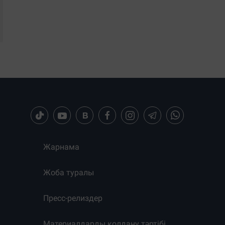
Жарнама
Жоба туралы
Пресс-релиздер
Материалдарды қолдану тәртібі