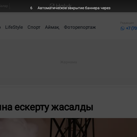
балар
6
Автоматическое закрытие баннера через
Редакция
р
LifeStyle
Спорт
Аймақ
Фоторепортаж
+7 (70
на ескерту жасалды