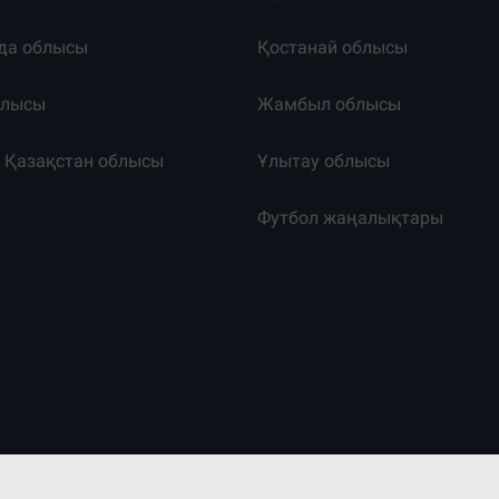
да облысы
Қостанай облысы
блысы
Жамбыл облысы
к Қазақстан облысы
Ұлытау облысы
т
Футбол жаңалықтары