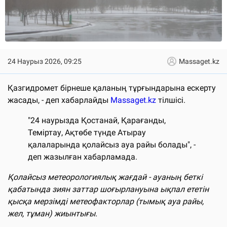
24 Наурыз 2026, 09:25
Massaget.kz
Қазгидромет бірнеше қаланың тұрғындарына ескерту
жасады, - деп хабарлайды
Massaget.kz
тілшісі.
"24 наурызда Қостанай, Қарағанды,
Теміртау, Ақтөбе түнде Атырау
қалаларында қолайсыз ауа райы болады", -
деп жазылған хабарламада.
Қолайсыз метеорологиялық жағдай - ауаның беткі
қабатында зиян заттар шоғырлануына ықпал ететін
қысқа мерзімді метеофакторлар (тымық ауа райы,
жел, тұман) жиынтығы.