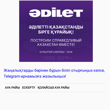
Жаңалықтарды бәрінен бұрын біліп отырғыңыз келсе,
Telegram-арнамызға жазылыңыз!
АУА РАЙЫ
ЕСКЕРТУ
ҚОЛАЙСЫЗ АУА РАЙЫ