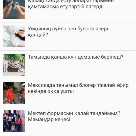
Қазақстанда есту аппараттарымен
қамтамасыз ету тәртібі өзгерді
Ұйқының сүйек пен буынға әсері
қандай?
Тамызда қанша күн демалыс беріледі?
Мексикада танымал блогер тікелей эфир
кезінде оққа ұшты
Мектеп формасын қалай таңдаймыз?
Мамандар кеңесі