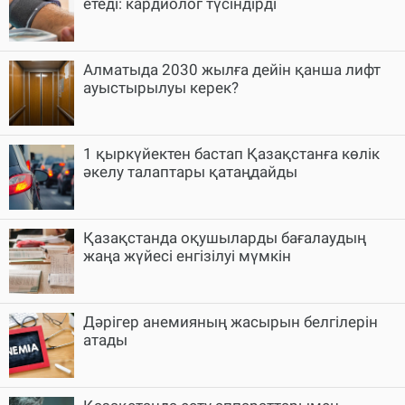
етеді: кардиолог түсіндірді
Алматыда 2030 жылға дейін қанша лифт
ауыстырылуы керек?
1 қыркүйектен бастап Қазақстанға көлік
әкелу талаптары қатаңдайды
Қазақстанда оқушыларды бағалаудың
жаңа жүйесі енгізілуі мүмкін
Дәрігер анемияның жасырын белгілерін
атады