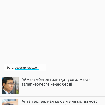
Аймағамбетов грантқа түсе алмаған
талапкерлерге кеңес берді
Аптап ыстық қан қысымына қалай әсер