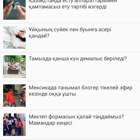
Қазақстанда есту аппараттарымен
қамтамасыз ету тәртібі өзгерді
Ұйқының сүйек пен буынға әсері
қандай?
Тамызда қанша күн демалыс беріледі?
Мексикада танымал блогер тікелей эфир
кезінде оққа ұшты
Мектеп формасын қалай таңдаймыз?
Мамандар кеңесі