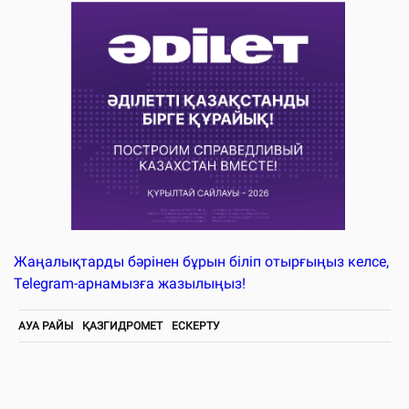
Жаңалықтарды бәрінен бұрын біліп отырғыңыз келсе,
Telegram-арнамызға жазылыңыз!
АУА РАЙЫ
ҚАЗГИДРОМЕТ
ЕСКЕРТУ