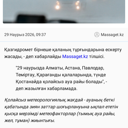
29 Наурыз 2026, 09:37
Massaget.kz
Қазгидромет бірнеше қаланың тұрғындарына ескерту
жасады, - деп хабарлайды
Massaget.kz
тілшісі.
"29 наурызда Алматы, Астана, Павлодар,
Теміртау, Қарағанды қалаларында, түнде
Қостанайда қолайсыз ауа райы болады", -
деп жазылған хабарламада.
Қолайсыз метеорологиялық жағдай - ауаның беткі
қабатында зиян заттар шоғырлануына ықпал ететін
қысқа мерзімді метеофакторлар (тымық ауа райы,
жел, тұман) жиынтығы.