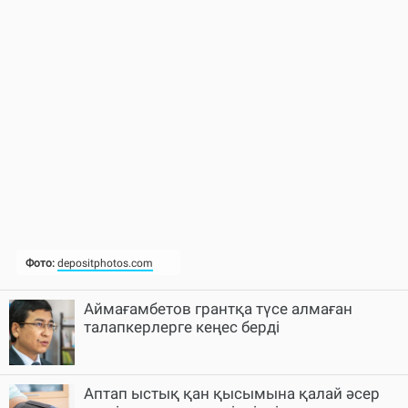
Аймағамбетов грантқа түсе алмаған
талапкерлерге кеңес берді
Аптап ыстық қан қысымына қалай әсер