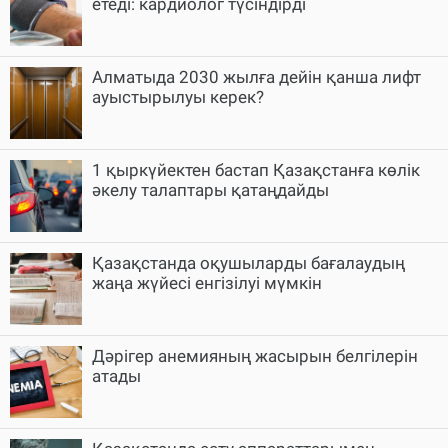
етеді: кардиолог түсіндірді
Алматыда 2030 жылға дейін қанша лифт
ауыстырылуы керек?
1 қыркүйектен бастап Қазақстанға көлік
әкелу талаптары қатаңдайды
Қазақстанда оқушыларды бағалаудың
жаңа жүйесі енгізілуі мүмкін
Дәрігер анемияның жасырын белгілерін
атады