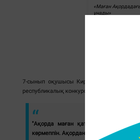
7-cынып оқушысы Кирилл Мукоедов Жетіс
республикалық конкурсының жеңімпазы.
"Ақорда маған қатты ұнады. Ең ұна
көрмеппін. Ақорданы көргеніме қуанышт