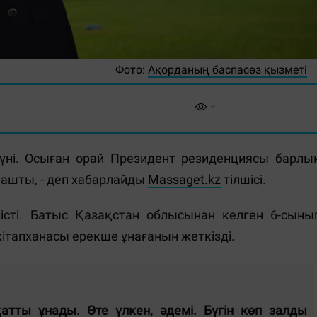
Фото:
Ақорданың баспасөз қызметі
үні. Осыған орай Президент резиденциясы барлы
 ашты, - деп хабарлайды
Massaget.kz
тілшісі.
істі. Батыс Қазақстан облысынан келген 6-сыны
тапханасы ерекше ұнағанын жеткізді.
қатты ұнады. Өте үлкен, әдемі. Бүгін көп залды