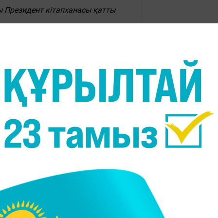
у облысы Текелі қаласынан келген, ол - "Зерде
ғаны - мәрмәр залы. Бұрын бұл туралы ойлап
ымын", - деді ол.