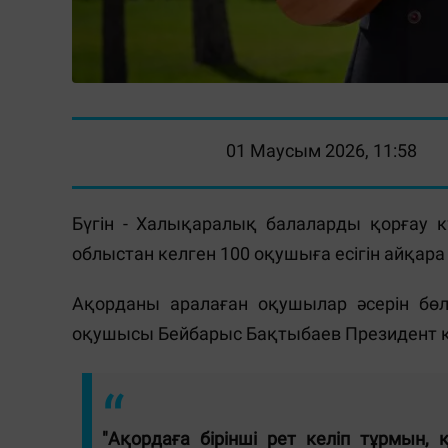
01 Маусым 2026, 11:58
Бүгін - Халықаралық балаларды қорғау к
облыстан келген 100 оқушыға есігін айқара
Ақорданы аралаған оқушылар әсерін бөл
оқушысы Бейбарыс Бақтыбаев Президент кі
"Ақордаға бірінші рет келіп тұрмын, 