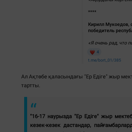
Ал Ақтөбе қаласындағы "Ер Едіге" жыр мект
тартты.
"16-17 наурызда "Ер Едіге" жыр мектеб
кезек-кезек дастандар, пайғамбарла