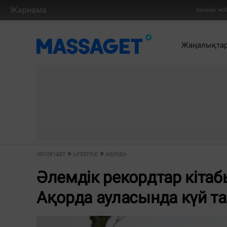
Жарнама
Арнайы жо
Жаңалықта
НЕГІЗГІ БЕТ
LIFESTYLE
АҚОРДА
Әлемдік рекордтар кітаб
Ақорда ауласында күй т