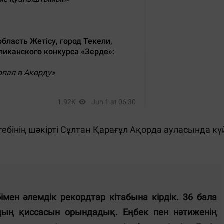
ебінің шәкірті Сұлтан Қарағұл Ақорда ауласында кү
імен әлемдік рекордтар кітабына кірдік. 36 бала
рдың қиссасын орындадық. Еңбек пен нәтиженің