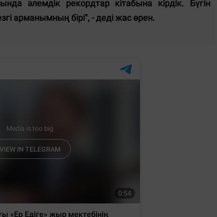
нда әлемдік рекордтар кітабына кірдік. Бүгін
гі арманымның бірі", - деді жас өрен.