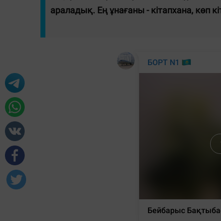
араладық. Ең ұнағаны - кітапхана, көп кі