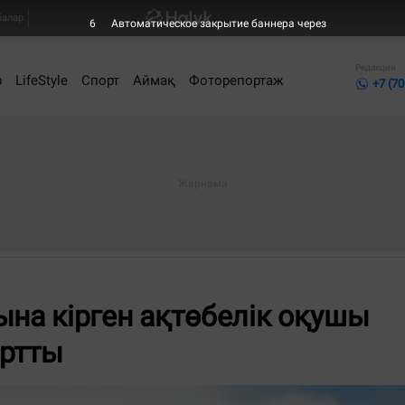
балар
5
Автоматическое закрытие баннера через
Редакция
р
LifeStyle
Спорт
Аймақ
Фоторепортаж
+7 (70
ына кірген ақтөбелік оқушы
артты