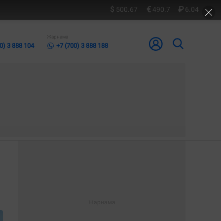
500.67
490.7
6.04
Жарнама
0) 3 888 104
+7 (700) 3 888 188