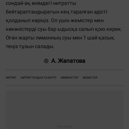
сондай-ақ өнімдегі нитратты
бейтараптандыратын кең таралған әдісті
қолданып көріңіз. Ол үшін жемістер мен
көкөністерді суы бар ыдысқа салып қою керек.
Оған жарты лимонның суы мен 1 шай қасық
теңіз тұзын салады.
А. Жапатова
НИТРАТ
НИТРАТТАРДАН ТАЗАРТУ
КӨКӨНІСТЕР
ЖЕМІСТЕР