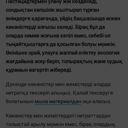
Пестицидтермен улану жиі кездеседі,
сондықтан көпшілік жылтырап тұрған
өнімдерге қарағанда, үйдің бақшасында өскен
көкөністерді алғысы келеді. Бірақ бұл да
оларда химия жоғына кепіл емес, себебі ол
тыңайтқыштарға да қосылған болуы мүмкін.
Өкінішке орай, улауға жаппай еліктеу экология
жағдайына әсер беріп, топырақтың және судық
құрамын өзгертіп жібереді.
Дүкенде көкөністер мен жемістерді аларда
нитратқа тексеріп алыңыз. Қалай тексеруге
болатынын
мына материалдан
оқи аласыз.
Көкөністер мен жемістердегі нитраттардан
толықтай арылу мүмкін емес, бірақ олардың