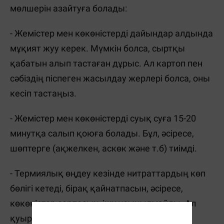
мөлшерін азайтуға болады:
- Жемістер мен көкөністерді дайындар алдында
мұқият жуу керек. Мүмкін болса, сыртқы
қабатын алып тастаған дұрыс. Ал картоп пен
сәбіздің піспеген жасылдау жерлері болса, оны
кесіп тастаңыз.
- Жемістер мен көкөністерді суық суға 15-20
минутқа салып қоюға болады. Бұл, әсіресе,
шөптерге (ақжелкен, аскөк және т.б) тиімді.
- Термиялық өңдеу кезінде нитраттардың көп
бөлігі кетеді, бірақ қайнатпасын, әсіресе,
көкөністер сорпасын, ішу ұсынылмайды. Ал
қуыру, буда өңдеу, пісіру секілді басқа