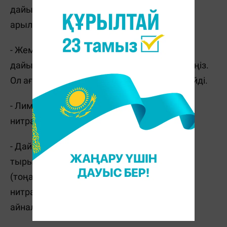
дайындау әдістері нитраттардан тиімді
арылтпайды.
- Жемістерден немесе көкөністерден
дайындалған тамақ жерде С дәруменін ішіңіз.
Ол ағзада нитрозаминдердің түзілуін тежейді.
- Лимон немесе анар шырыны салаттағы
нитраттарды залалсыздандырады.
- Дайын болған тамақты бірден жеуге
тырысыңыз. Температуралар өзгерісі
(тоңазытқыштан ыстық табаға) кезінде
нитраттар қауіпті қосылыс — нитриттерге
айналады.