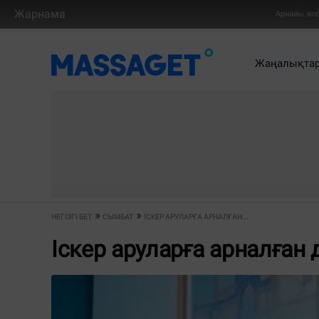
Жарнама
Арнайы жо
Жаңалықта
НЕГІЗГІ БЕТ
СЫМБАТ
ІСКЕР АРУЛАРҒА АРНАЛҒАН...
Іскер аруларға арналған 