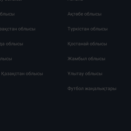
облысы
Ақтөбе облысы
зақстан облысы
Түркістан облысы
да облысы
Қостанай облысы
блысы
Жамбыл облысы
к Қазақстан облысы
Ұлытау облысы
т
Футбол жаңалықтары