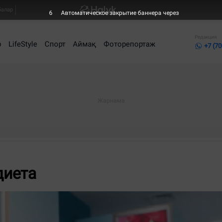
балар
5
Автоматическое закрытие баннера через
Редакция
р
LifeStyle
Спорт
Аймақ
Фоторепортаж
+7 (70
диета