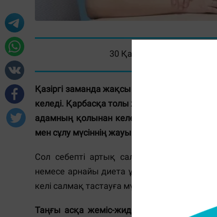
30 Қараша 2017, 11:29
Қазіргі заманда жақсы өмір сүру үшін әйел
келеді. Қарбасқа толы жұмыс пен үй тірлігі
адамның қолынан келе бермейді. Әсіресе,
мен сұлу мүсіннің жауы.
Сол себепті артық салмақ жинағысы ке
немесе арнайы диета ұстауы қажет. Бүгінгі 
келі салмақ тастауға мүмкіндігіңіз бар.
Таңғы асқа жеміс-жидек жеңіз.
Мөлшері ш