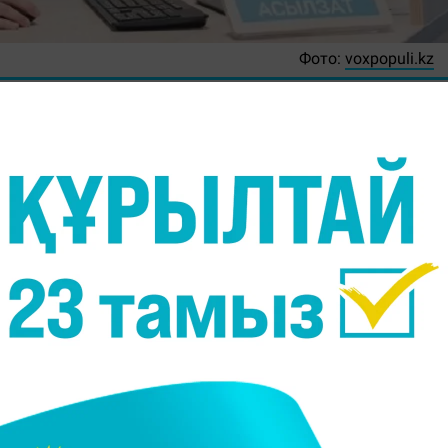
Фото:
voxpopuli.kz
 заты да ер азаматынан қалыспай жұмыс істеуге тур
н қатар алып жүргенде өзіне де қарау кез келген әйе
 бір жерде отырып істейтін жұмыс – деннің саулығ
лмейтін арулар
дұрыс тамақтану тәртібін сақтаны
біз ұсынған диетаны ұстап көрсеңіз, 2 апта ішінде 
амамен жарты келі болғаны дұрыс. Банан, жүзім