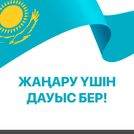
 келгенінен әр күнде әр түрін таңдасаңыз болады.
еңіз
. Тек мөлшері көп болмауын қадағалаңыз. Күріш
і
жеңіл сіңетін тағамдарды
таңдасаңыз, тіпті жақсы
ағамдар және макарон өнімдерінен түбегейлі ба
 басқа)
жеңіз.
Оны қанағат тұтпай жатсаңыз, аздаға
ай не газдалмаған минералды суды көбірек ішіңіз.
assel_assanova
ЕТА
ДҰРЫС ТАМАҚТАНУ