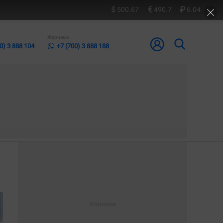
500.67
490.7
6.04
Жарнама
0) 3 888 104
+7 (700) 3 888 188