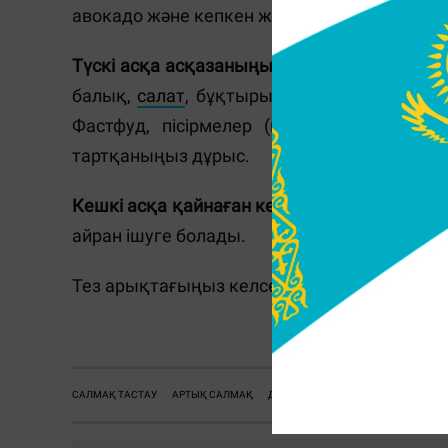
авокадо және кепкен жемістерден басқа кез
Түскі асқа асқазаныңыз не қаласа, соны ж
балық,
салат
, бұқтырылған көкөніс секілд
Фастфуд, пісірмелер (выпечка), майлы т
тартқаныңыз дұрыс.
Кешкі асқа қайнаған көкөністер
(картоптан
айран ішуге болады.
Тез арықтағыңыз келсе, шөптен жасалған ш
@. @
САЛМАҚ ТАСТАУ
АРТЫҚ САЛМАҚ
ДИЕТА
ОҢАЙ ДИЕТА
КҮШТІ ДИ