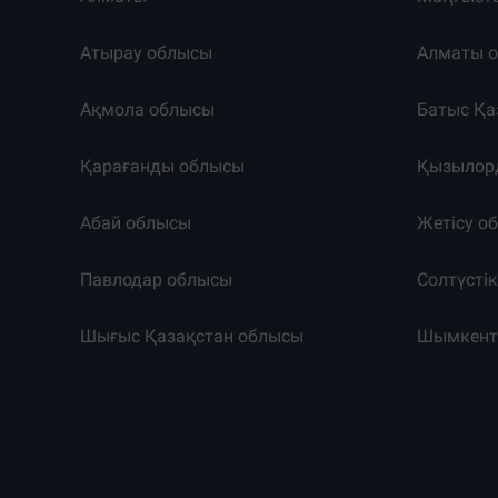
Атырау облысы
Алматы 
Ақмола облысы
Батыс Қа
Қарағанды облысы
Қызылор
Абай облысы
Жетісу о
Павлодар облысы
Солтүсті
Шығыс Қазақстан облысы
Шымкен