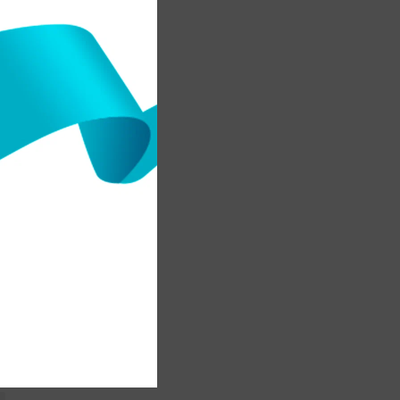
,
.
с
н