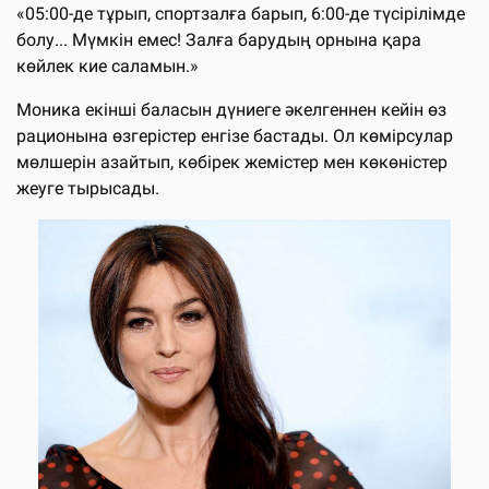
«05:00-де тұрып, спортзалға барып, 6:00-де түсірілімде
болу... Мүмкін емес! Залға барудың орнына қара
көйлек кие саламын.»
Моника екінші баласын дүниеге әкелгеннен кейін өз
рационына өзгерістер енгізе бастады. Ол көмірсулар
мөлшерін азайтып, көбірек жемістер мен көкөністер
жеуге тырысады.