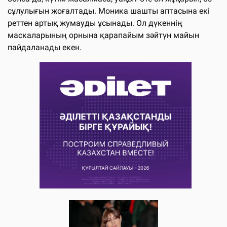
сұлулығын жоғалтады. Моника шашты аптасына екі
реттен артық жумауды ұсынады. Ол дүкеннің
маскаларының орнына қарапайым зәйтүн майын
пайдаланады екен.