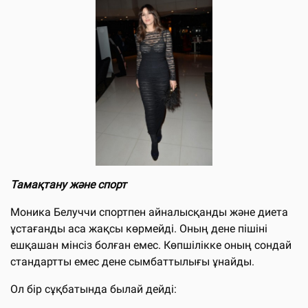
Тамақтану және спорт
Моника Белуччи спортпен айналысқанды және диета
ұстағанды аса жақсы көрмейді. Оның дене пішіні
ешқашан мінсіз болған емес. Көпшілікке оның сондай
стандартты емес дене сымбаттылығы ұнайды.
Ол бір сұқбатында былай дейді: