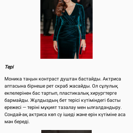
Тері
Моника таңын контраст душтан бастайды. Актриса
аптасына бірнеше рет скраб жасайды. Ол сұлулық
екпелерінен бас тартып, пластикалық хирургтерге
бармайды. Жұлдыздың бет терісі күтіміндегі басты
ережесі — теріні мұқият тазалау мен ылғалдандыру.
Сондай-ақ актриса көп су ішеді және ерін күтіміне аса
мән береді.