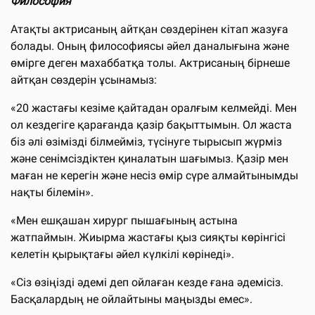
Философия
Атақты актрисаның айтқан сөздерінен кітап жазуға
болады. Оның философиясы әйел даналығына және
өмірге деген махаббатқа толы. Актрисаның бірнеше
айтқан сөздерін ұсынамыз:
«20 жастағы кезіме қайтадан оралғым келмейді. Мен
ол кездегіге қарағанда қазір бақыттымын. Ол жаста
біз әлі өзімізді білмейміз, түсінуге тырысып жүрміз
және сенімсіздіктен қиналатын шағымыз. Қазір мен
маған не керегін және несіз өмір сүре алмайтынымды
нақты білемін».
«Мен ешқашан хирург пышағының астына
жатпаймын. Жиырма жастағы қыз сияқты көрінгісі
келетін қырықтағы әйел күлкілі көрінеді».
«Сіз өзіңізді әдемі деп ойлаған кезде ғана әдемісіз.
Басқалардың не ойлайтыны маңызды емес».