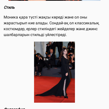
Стиль
Моника қара түсті жақсы көреді және ол оны
жарастырып кие алады. Сондай-ақ ол классикалық
костюмдер, ерлер стиліндегі жейделер және джинс
шалбарларын стильді үйлестіреді.