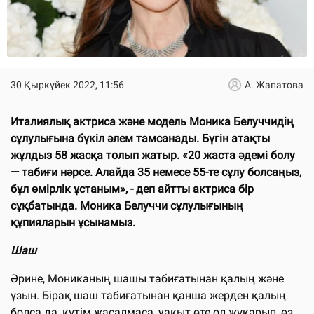
30 Қыркүйек 2022, 11:56
А. Жапатова
Италиялық актриса және модель Моника Белуччидің
сұлулығына бүкіл әлем тамсанады. Бүгін атақты
жұлдыз 58 жасқа толып жатыр. «20 жаста әдемі болу
— табиғи нәрсе. Алайда 35 немесе 55-те сұлу болсаңыз,
бұл өмірлік ұстаным», - деп айтты актриса бір
сұқбатында. Моника Белуччи сұлулығының
құпияларын ұсынамыз.
Шаш
Әрине, Мониканың шашы табиғатынан қалың және
ұзын. Бірақ шаш табиғатынан қанша жерден қалың
болса да, күтім жасалмаса, уақыт өте ол жұқарып, өз