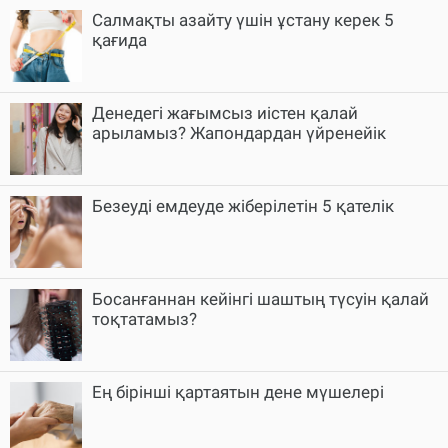
Салмақты азайту үшін ұстану керек 5
қағида
Денедегі жағымсыз иістен қалай
арыламыз? Жапондардан үйренейік
Безеуді емдеуде жіберілетін 5 қателік
Босанғаннан кейінгі шаштың түсуін қалай
тоқтатамыз?
Ең бірінші қартаятын дене мүшелері