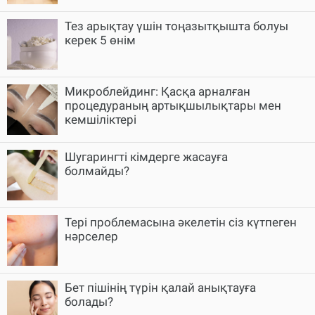
Тез арықтау үшін тоңазытқышта болуы
керек 5 өнім
Микроблейдинг: Қасқа арналған
процедураның артықшылықтары мен
кемшіліктері
Шугарингті кімдерге жасауға
болмайды?
Тері проблемасына әкелетін сіз күтпеген
нәрселер
Бет пішінің түрін қалай анықтауға
болады?