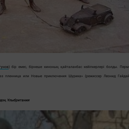
гунов
) бір емес, бірнеше киноның қайталанбас кейіпкерлері болды. Перм
каз пленница или Новые приключения Шурика» (режиссер Леонид Гайдай
дон, Ұлыбритания