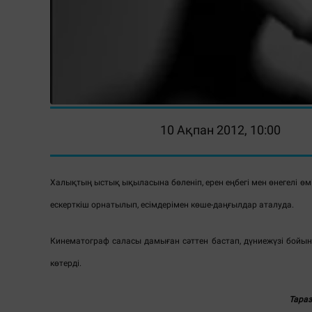
10 Ақпан 2012, 10:00
Халықтың ыстық ықыласына бөленіп, ерен еңбегі мен өнегелі өм
ескерткіш орнатылып, есімдерімен көше-даңғылдар аталуда.
Кинематограф саласы дамыған сәттен бастап, дүниежүзі бойынш
көтерді.
Тараз