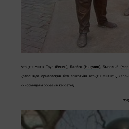
Атақты үштік Трус (
Вицин
), Балбес (
Никулин
), Бывалый (
Мор
қаласында орналасқан бұл ескерткіш атақты үштіктің «Кав
киносындағы образын көрсетеді.
Лон