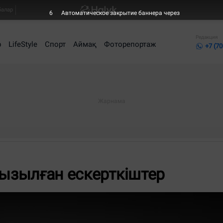
балар
4
Автоматическое закрытие баннера через
Редакция
р
LifeStyle
Спорт
Аймақ
Фоторепортаж
+7 (70
ғызылған ескерткіштер