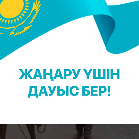
мь қаласы, Ресей