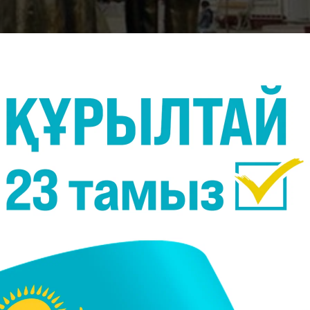
 Серыйдың «Джентельмены Удачи» киносының бас кейіпкерлері Доцент, Косо