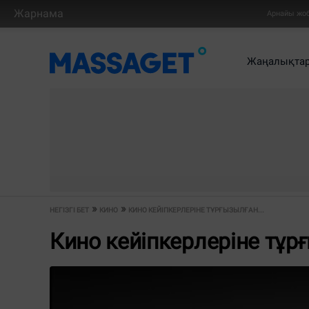
Жарнама
Арнайы жо
Жаңалықта
НЕГІЗГІ БЕТ
КИНО
КИНО КЕЙІПКЕРЛЕРІНЕ ТҰРҒЫЗЫЛҒАН...
Кино кейіпкерлеріне тұр