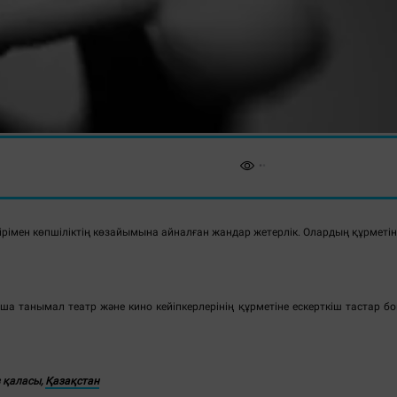
ірімен көпшіліктің көзайымына айналған жандар жетерлік. Олардың құрметін
а танымал театр және кино кейіпкерлерінің құрметіне ескерткіш тастар бо
 қаласы,
Қазақстан