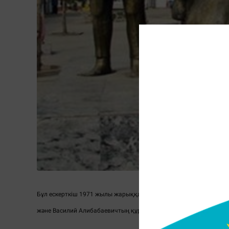
Бұл ескерткіш 1971 жылы жарыққа шыққан режиссер Александр
және Василий Алибабаевичтың құрметіне орнатылған.