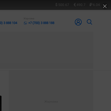
500.67
490.7
6.04
Жарнама
0) 3 888 104
+7 (700) 3 888 188