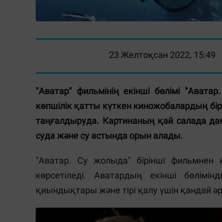
23 Желтоқсан 2022, 15:49
"Аватар" фильмінің екінші бөлімі "Авата
көпшілік қатты күткен киножобалардың бі
таңғалдыруда. Картинаның қай салада да
суда және су астында орын алады.
"Аватар. Су жолыда" бірінші фильмнен 
көрсетіледі. Аватардың екінші бөлімі
қиындықтары және тірі қалу үшін қандай ә