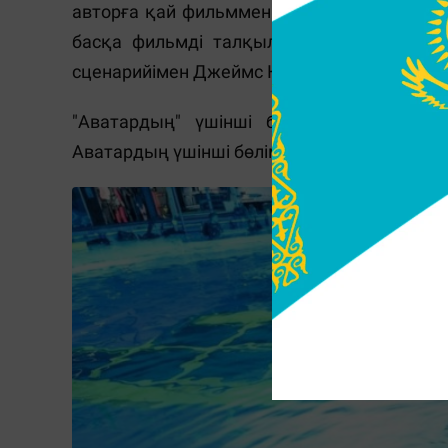
авторға қай фильммен жұмыс істейтінін ай
басқа фильмді талқылау кезінде олар оғ
сценарийімен Джеймс Камеронның өзі жән
"Аватардың" үшінші бөлімінің түсірілі
Аватардың үшінші бөлімі
2024-26 жылдарға