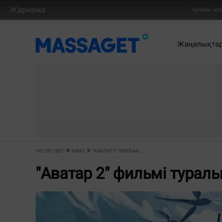
Жарнама
Арнайы жо
Жаңалықта
НЕГІЗГІ БЕТ
КИНО
"АВАТАР 2" ФИЛЬМІ...
"Аватар 2" фильмі турал