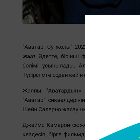
"Аватар. Су жолы" 2022 жылы жарық көрді
жыл
. Әдетте, бірінші фильм жақсы жетіс
бөлімі ұсынылады. Алайда Джеймс Каме
Түсірілімге содан кейін ғана кіріскен.
Жалпы, "Аватардың»
4 сиквелін
түсіру 
"Аватар" сиквелдерінің сценарийлерін 
Шейн Салерно жасаушылар командаларының
Джеймс Камерон сюжеттік процесті былай
кездесіп, бірге фильмдегі барлық оқиғалар