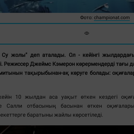
Фото:
championat.com
р. Су жолы" деп аталады. Ол - кейінгі жылдардағ
рі. Режиссер Джеймс Кэмерон көрермендерді тағы д
митынын тақырыбынан-ақ көруге болады: оқиғала
кейін 10 жылдан аса уақыт өткен кездегі оқиғ
нде Салли отбасының басынан өткен оқиғалары
рекеттерге баратыны жайлы көрсетіледі.