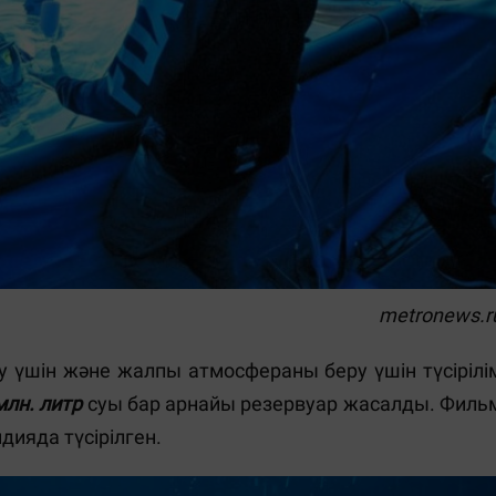
metronews.r
 үшін және жалпы атмосфераны беру үшін түсірілі
млн. литр
суы бар арнайы резервуар жасалды. Филь
ияда түсірілген.