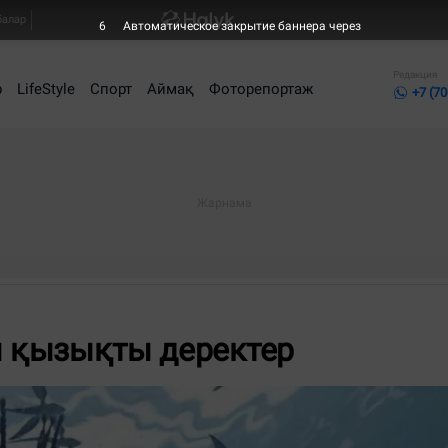
балар
4
Автоматическое закрытие баннера через
Редакция
р
LifeStyle
Спорт
Аймақ
Фоторепортаж
+7 (70
ы қызықты деректер