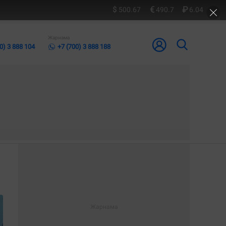
500.67
490.7
6.04
Жарнама
0) 3 888 104
+7 (700) 3 888 188