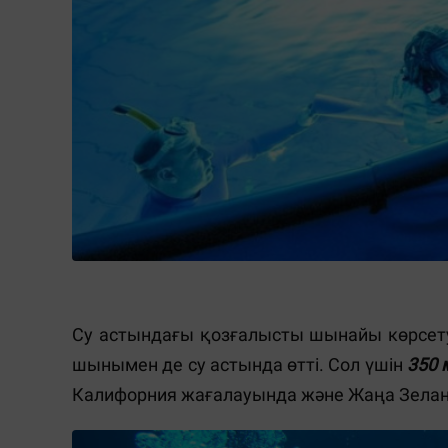
Су астындағы қозғалысты шынайы көрсету
шынымен де су астында өтті. Сол үшін
350 
Калифорния жағалауында және Жаңа Зеланд