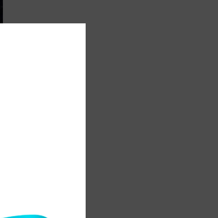
u
3
і
.
л
е
й
р