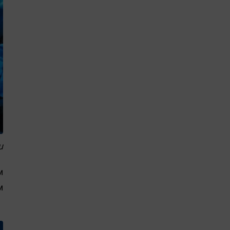
u
м
м