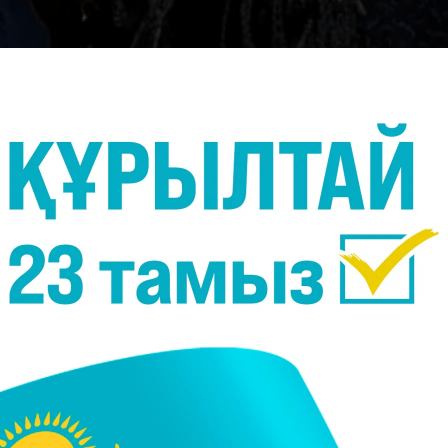
kinotoday.r
. Яғни, бірінші фильммен екінші фильмнің арасы
1
тікке жетсе, көрермендерге көп ұзамай оның екінш
рон бірінші фильмнің өзіне 5 жыл дайындалған
жоспарланған. Джеймс Кэмеронның айтуынша, о
Рик Джаффа, Аманда Сильвер, Джош Фридман жән
 арасына бөліп тастаған.
 деп суреттейді: "Менің ойымша, біз шамамен 7 а
ды тақтаға ілдік. Бірақ мен ең соңғы күнге дейін ә