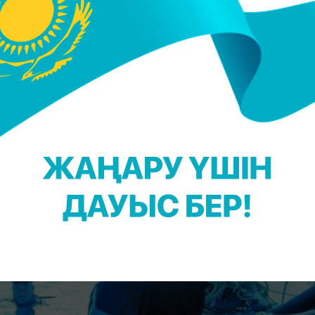
тпадым. Егер мен сценарийді алдын ала берсем, бі
ан қатыспайтынын білдім". "Аватар. Су жолының
е Джош Фридман жұмыс істеген.
мі 2017 жылы Жаңа Зеландияда басталып кеткен
, ал төртінші бөлімі
2028 жылға
жоспарланған.