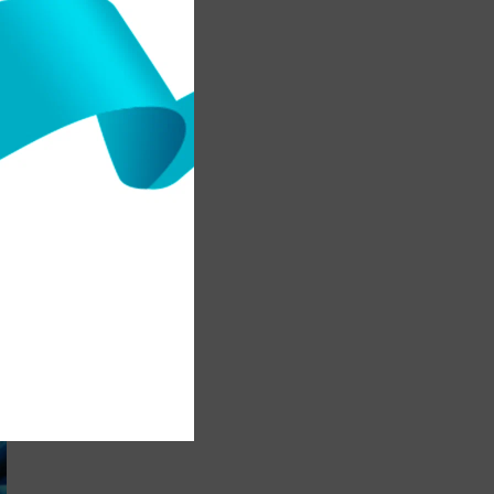
з
"
.