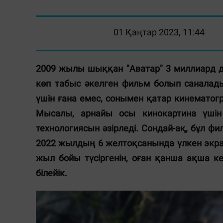
01 Қаңтар 2023, 11:44
2009 жылы шыққан "Аватар" 3 миллиард д
көп табыс әкелген фильм болып саналад
үшін ғана емес, сонымен қатар кинематог
Мысалы, арнайы осы кинокартина үшін 
технологиясын әзірледі. Сондай-ақ, бұл фи
2022 жылдың 6 желтоқсанында үлкен экран
жыл бойы түсіргенін, оған қанша ақша к
білейік.