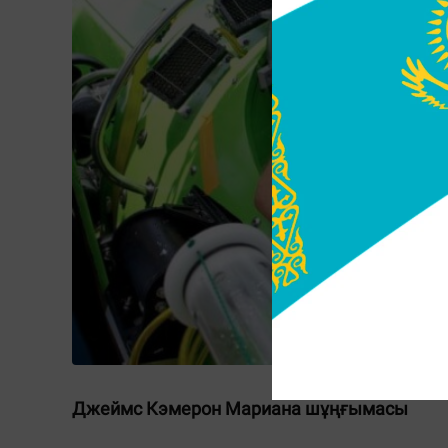
Джеймс Кэмерон Мариана шұңғымасы