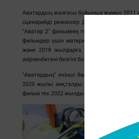
Аватардың жалғасы бойынша жұмыс 2011 ж
сценарийді режиссер Джеймс Кэмерон жаз
"Аватар 2" фильмінің түсірілімі 2015 жыл
фильмдер үшін материалды түсіру жоспар
және 2018 жылдарға жоспарланған. Алайд
әзірленбегені белгілі болды. Оларды күтуге 
"Аватардың" екінші бөлімінің аяғын түс
2020 жылы аяқталды. Кейінгі жұмысқа ко
фильм тек 2022 жылдың соңында шықты.