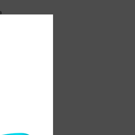
а
.
і
7
і
е
н