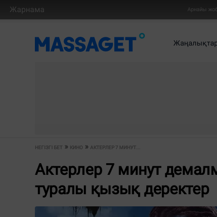
Жарнама
Арнайы жо
Жаңалықта
НЕГІЗГІ БЕТ
КИНО
АКТЕРЛЕР 7 МИНУТ...
Актерлер 7 минут демалм
туралы қызық деректер