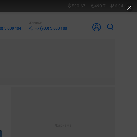
500.67
490.7
6.04
Жарнама
0) 3 888 104
+7 (700) 3 888 188