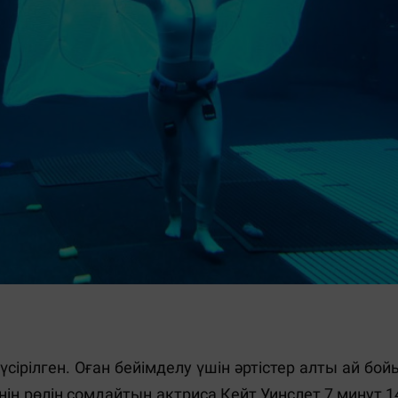
үсірілген. Оған бейімделу үшін әртістер алты ай бой
ің рөлін сомдайтын актриса Кейт Уинслет 7 минут 1