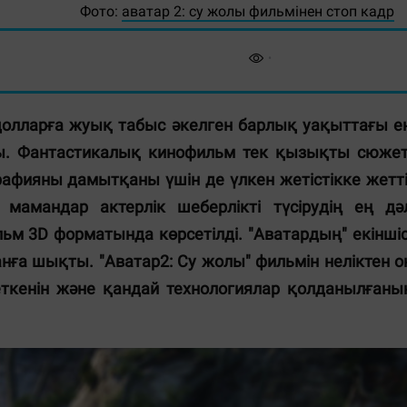
Фото:
аватар 2: су жолы фильмінен стоп кадр
олларға жуық табыс әкелген барлық уақыттағы е
ы. Фантастикалық кинофильм тек қызықты сюжет
рафияны дамытқаны үшін де үлкен жетістікке жетті
мамандар актерлік шеберлікті түсірудің ең дә
льм 3D форматында көрсетілді. "Аватардың" екіншіс
ға шықты. "Аватар2: Су жолы" фильмін неліктен о
еткенін және қандай технологиялар қолданылғаны