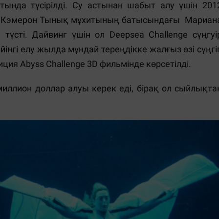
стында түсірілді. Су астынан шабыт алу үшін 201
 Кэмерон Тынық мұхитының батысындағы Мариан
үсті. Дайвинг үшін ол Deepsea Challenge сүңгуі
інгі елу жылда мұндай тереңдікке жалғыз өзі сүңгі
ия Abyss Challenge 3D фильмінде көрсетілді.
миллион доллар алуы керек еді, бірақ ол сыйлықта