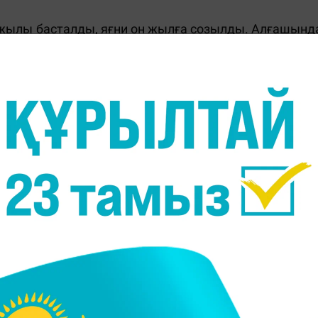
ылы басталды, яғни он жылға созылды. Алғашынд
ды, ал Манхэттен Бич түсірілім орындарын салды
ы аяқталды деп
айтылды.
Түсірілім барысында келес
ланған болатын, олардың шығу мерзімі 2016, 201
а, көп ұзамай түсірілімге қажетті технология әл
тура келді.
іру 2017 жылы басталды. Ол үш жылға созылды жән
ронавирус пандемиясы кедергі келтірді, сондықта