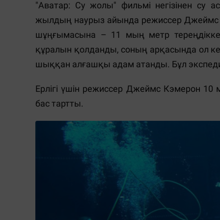
"Аватар: Су жолы" фильмі негізінен су а
жылдың наурыз айында режиссер Джеймс
шұңғымасына – 11 мың метр тереңдікке т
құралын қолданды, соның арқасында ол кей
шыққан алғашқы адам атанды. Бұл экспедиц
Ерлігі үшін режиссер Джеймс Кэмерон 10 
бас тартты.