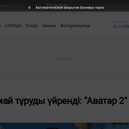
балар
4
Автоматическое закрытие баннера через
Редакция
р
LifeStyle
Спорт
Аймақ
Фоторепортаж
+7 (70
ай тұруды үйренді: "Аватар 2"