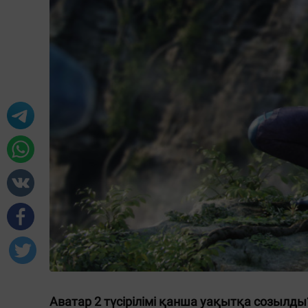
Аватар 2 түсірілімі қанша уақытқа созылды