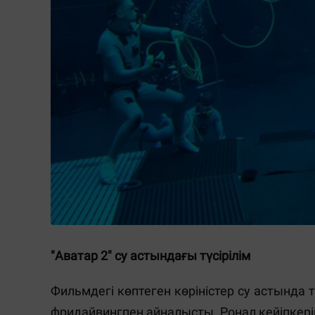
"Аватар 2" су астындағы түсірілім
Фильмдегі көптеген көріністер су астында т
фридайвингпен айналысты. Ронал кейіпкерін