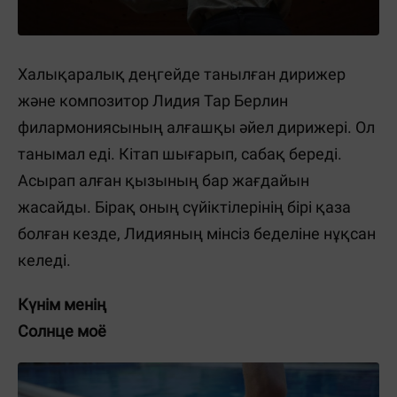
Халықаралық деңгейде танылған дирижер
және композитор Лидия Тар Берлин
филармониясының алғашқы әйел дирижері. Ол
танымал еді. Кітап шығарып, сабақ береді.
Асырап алған қызының бар жағдайын
жасайды. Бірақ оның сүйіктілерінің бірі қаза
болған кезде, Лидияның мінсіз беделіне нұқсан
келеді.
Күнім менің
Солнце моё