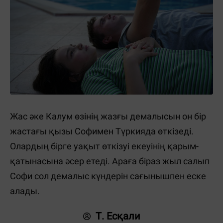
Жас әке Калум өзінің жазғы демалысын он бір
жастағы қызы Софимен Түркияда өткізеді.
Олардың бірге уақыт өткізуі екеуінің қарым-
қатынасына әсер етеді. Араға біраз жыл салып
Софи сол демалыс күндерін сағынышпен еске
алады.
Т. Есқали