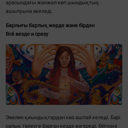
арасындағы жанжал көп шындықтың
ашылуына әкеледі.
Барлығы барлық жерде және бірден
Всё везде и сразу
Эвелин қиындықтардан көз ашпай келеді. Бәрі
салық төлеуге барған кезде өзгереді. Өйткені