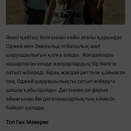
Әкесі қайтыс болғаннан кейін ағалы-қарындас
Оджей мен Эмеральд отбасылық мал
шаруашылығын қолға алады. Жағдайлары
нашарлаған кезде жануарлардың бір бөлігін
сатып жібереді. Бірақ жағдай реттеле қоймаған
соң, Оджей шаруашылықты сатып жіберуге
шешім қабылдайды. Дегенмен ол ферма
аймағынан бөгдеғаламшарлықтың кемесін
байқап қалады.
Топ Ган: Мэверик