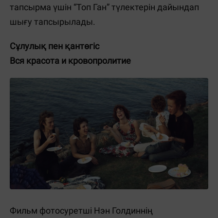
тапсырма үшін “Топ Ган” түлектерін дайындап
шығу тапсырылады.
Сұлулық пен қантөгіс
Вся красота и кровопролитие
Фильм фотосуретші Нэн Голдиннің