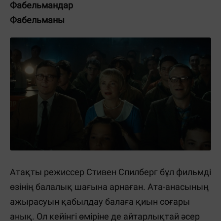
Фабельмандар
Фабельманы
Атақты режиссер Стивен Спилберг бұл фильмді
өзінің балалық шағына арнаған. Ата-анасының
ажырасуын қабылдау балаға қиын соғары
анық. Ол кейінгі өміріне де айтарлықтай әсер