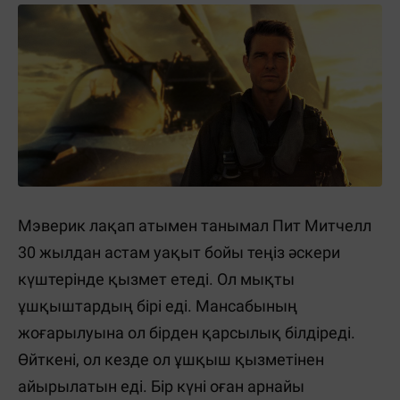
Мэверик лақап атымен танымал Пит Митчелл
30 жылдан астам уақыт бойы теңіз әскери
күштерінде қызмет етеді. Ол мықты
ұшқыштардың бірі еді. Мансабының
жоғарылуына ол бірден қарсылық білдіреді.
Өйткені, ол кезде ол ұшқыш қызметінен
айырылатын еді. Бір күні оған арнайы