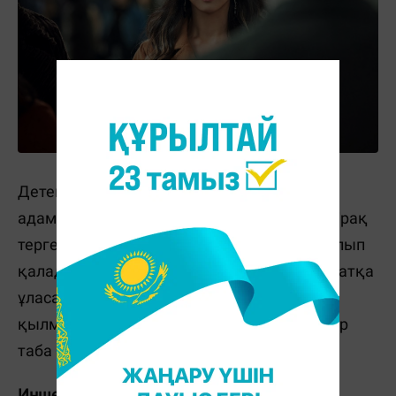
Детектив жардан құлап қаза тапқан ер
адамның өлім себебін тексеруге кіріседі. Бірақ
тергеу барысында оның әйеліне ғашық болып
қалады. Екеуінің қарым-қатынасы махаббатқа
ұласады. Детектив уақыт өте сүйгенінің
қылмыскер болуы мүмкін екеніне дәлелдер
таба бастайды.
Иншерин баншиі