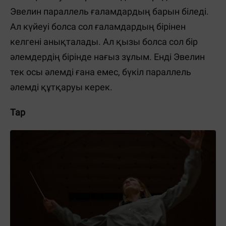
Эвелин параллель ғаламдардың барын біледі.
Ал күйеуі болса сол ғаламдардың бірінен
келгені анықталады. Ал қызы болса сол бір
әлемдердің бірінде нағыз зұлым. Енді Эвелин
тек осы әлемді ғана емес, бүкіл параллель
әлемді құтқаруы керек.
Тар