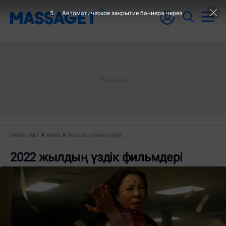
4
Автоматическое закрытие баннера через
НЕГІЗГІ БЕТ
КИНО
2022 ЖЫЛДЫҢ ҮЗДІК...
2022 жылдың үздік фильмдері