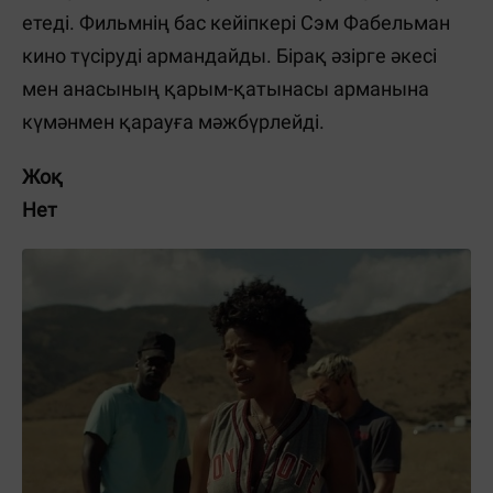
етеді. Фильмнің бас кейіпкері Сэм Фабельман
кино түсіруді армандайды. Бірақ әзірге әкесі
мен анасының қарым-қатынасы арманына
күмәнмен қарауға мәжбүрлейді.
Жоқ
Нет