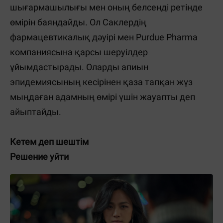
шығармашылығы мен оның белсенді ретінде
өмірін баяндайды. Ол Саклердің
фармацевтикалық дәуірі мен Purdue Pharma
компаниясына қарсы шеруілдер
ұйымдастырады. Оларды апиын
эпидемиясының кесірінен қаза тапқан жүз
мыңдаған адамның өмірі үшін жауапты деп
айыптайды.
Кетем деп шештім
Решение уйти