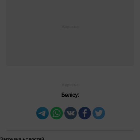
ЕҢ КӨП ОҚЫЛҒАН
Тәулік
Апта
Ай
Бөлісу: