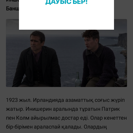
Банши Инишерина
1923 жыл. Ирландияда азаматтық соғыс жүріп
жатыр. Инишерин аралында тұратын Патрик
пен Колм айырылмас достар еді. Олар кенеттен
бір-бірімен араласпай қалады. Олардың