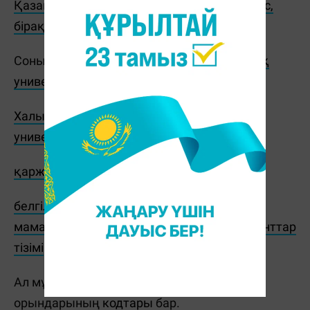
Қазақстан Республикасы азаматтары емес,
бірақ ұлты қазақтарға арналған квоталар
.
Сонымен қатар,
Қазақ-Британ техникалық
университетіне
грант иеленгендер;
Халықаралық акпараттық технологиялар
университетінің гранттары
;
қаржы академиясы
;
белгіленген квота аясында сұраныс жоқ
мамандықтарды қайта бөлген кездегі гранттар
тізімі
Ал мұнда жоғары оқу
орындарының
кодтары
бар.