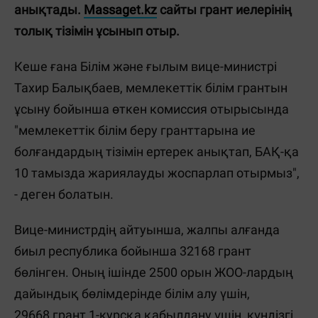
анықтады.
Massaget.kz
сайты грант иелерінің
толық тізімін ұсынып отыр.
Кеше ғана Білім және ғылым вице-министрі
Тахир Балықбаев, мемлекеттік білім грантын
ұсыну бойынша өткен комиссия отырысында
"мемлекеттік білім беру гранттарына ие
болғандардың тізімін ертерек анықтап, БАҚ-қа
10 тамызда жариялауды жоспарлап отырмыз",
- деген болатын.
Вице-министрдің айтуынша, жалпы алғанда
биыл республика бойынша 32168 грант
бөлінген. Оның ішінде 2500 орын ЖОО-лардың
дайындық бөлімдерінде білім алу үшін,
29668
грант 1-курсқа қабылдану үшін, күндізгі