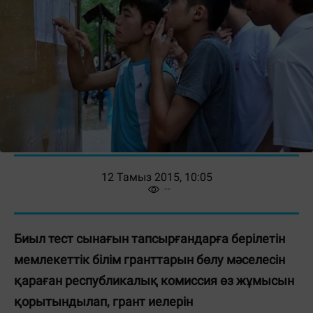
12 Тамыз 2015, 10:05
Биыл тест сынағын тапсырғандарға берілетін
мемлекеттік білім гранттарын бөлу мәселесін
қа­ра­ған республикалық комис­сия өз жұмысын
қоры­тын­дылап, грант иелерін