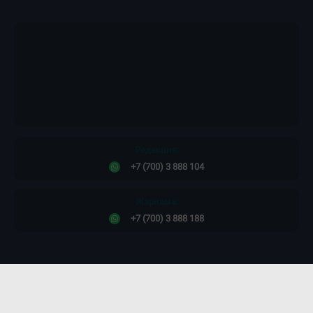
Құпиялылық саясаты
Редакция:
+7 (700) 3 888 104
Жарнама:
+7 (700) 3 888 188
Сайт дизайны -
ПРОСТО КОСМОС!