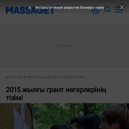
5
Автоматическое закрытие баннера через
НЕГІЗГІ БЕТ
ЖОҒАРҒЫ СЫНЫП
2015 ЖЫЛҒЫ ГРАНТ...
2015 жылғы грант иегерлерінің
тізімі