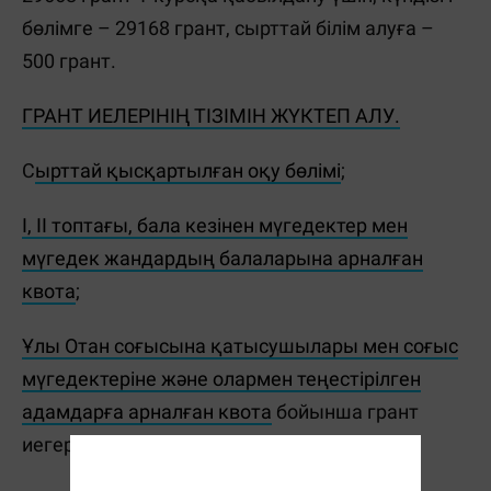
бөлімге –
29168
грант, сырттай білім алуға –
500 грант.
ГРАНТ ИЕЛЕРІНІҢ ТІЗІМІН ЖҮКТЕП АЛУ.
С
ырттай қысқартылған оқу бөлімі
;
І, ІІ топтағы, бала кезінен мүгедектер мен
мүгедек жандардың балаларына арналған
квота
;
Ұлы Отан соғысына қатысушылары мен соғыс
мүгедектеріне және олармен теңестірілген
адамдарға арналған квота
бойынша грант
иегерлері;