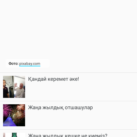
Қандай керемет әке!
Жаңа жылдық отшашулар
Жаңа жылдық кешке не киеміз?