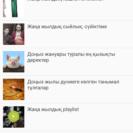
Жаңа жылдық сыйлық: сүйіктіме
Доңыз жануары туралы ең қызықты
деректер
Доңыз жылы дүниеге келген танымал
тұлғалар
Жаңа жылдық playlist