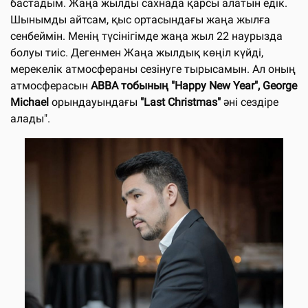
бастадым. Жаңа жылды сахнада қарсы алатын едік.
Шынымды айтсам, қыс ортасындағы жаңа жылға
сенбеймін. Менің түсінігімде жаңа жыл 22 наурызда
болуы тиіс. Дегенмен Жаңа жылдық көңіл күйді,
мерекелік атмосфераны сезінуге тырысамын. Ал оның
атмосферасын
ABBA тобының "Happy New Year", George
Michael
орындауындағы
"Last Christmas"
әні сездіре
алады".