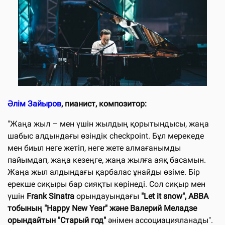
Әлім Зайыров
, пианист, композитор:
"Жаңа жыл – мен үшін жылдың қорытындысы, жаңа
шабыс алдындағы өзіндік checkpoint. Бұл мерекеде
мен биыл неге жетіп, неге жете алмағанымды
пайымдап, жаңа кезеңге, жаңа жылға аяқ басамын.
Жаңа жыл алдындағы қарбалас ұнайды өзіме. Бір
ерекше сиқыры бар сияқты көрінеді. Сол сиқыр мен
үшін
Frank Sinatra
орындауындағы
"Let it snow", ABBA
тобының "Happy New Year" және Валерий Меладзе
орындайтын "Старый год"
әнімен ассоциацияланады".