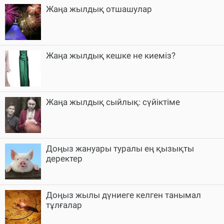
Жаңа жылдық отшашулар
Жаңа жылдық кешке не киеміз?
Жаңа жылдық сыйлық: сүйіктіме
Доңыз жануары туралы ең қызықты
деректер
Доңыз жылы дүниеге келген танымал
тұлғалар