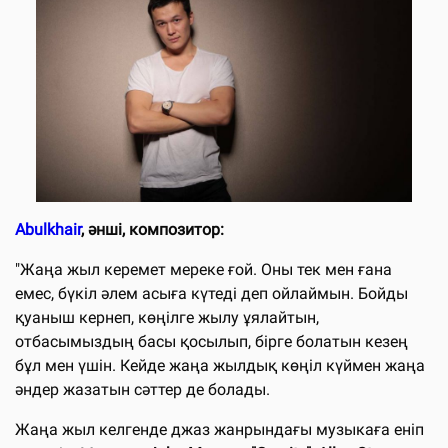
Abulkhair
, әнші, композитор:
"Жаңа жыл керемет мереке ғой. Оны тек мен ғана
емес, бүкіл әлем асыға күтеді деп ойлаймын. Бойды
қуаныш кернеп, көңілге жылу ұялайтын,
отбасымыздың басы қосылып, бірге болатын кезең
бұл мен үшін. Кейде жаңа жылдық көңіл күймен жаңа
әндер жазатын сәттер де болады.
Жаңа жыл келгенде джаз жанрындағы музыкаға еніп