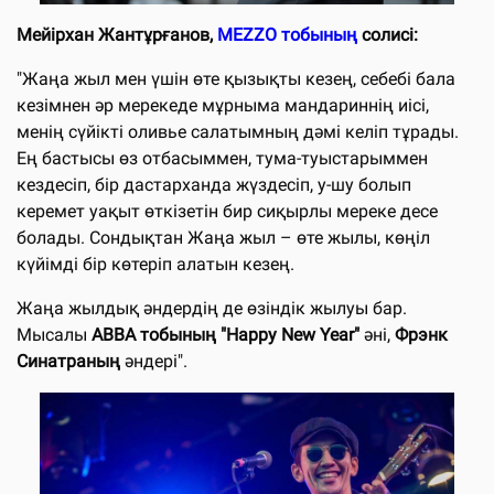
Мейірхан Жантұрғанов,
MEZZO тобының
солисі:
"Жаңа жыл мен үшiн өте қызықты кезең, себебi бала
кезiмнен
әр мерекеде
мұрныма мандариннiң иiсi,
менiң сүйiктi оливье салатымның дәмi келiп тұрады.
Ең бастысы өз отбасыммен, тума-туыстарыммен
кездесiп, бiр дастарханда жүздесiп, у-шу болып
керемет уақыт өткізетін бир сиқырлы мереке десе
болады. Сондықтан Жаңа жыл – өте жылы, көңіл
күйiмдi бiр көтерiп алатын кезең.
Жаңа жылдық әндердің де өзіндік жылуы бар.
Мысалы
ABBA тобының "Happy New Year"
әнi,
Фрэнк
Синатраның
әндерi".