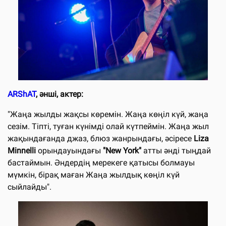
ARShAT
, әнші, актер:
"Жаңа жылды жақсы көремін. Жаңа көңіл күй, жаңа
сезім. Тіпті, туған күнімді олай күтпеймін. Жаңа жыл
жақындағанда джаз, блюз жанрындағы,
әсіресе
Liza
Minnelli
орындауындағы
"New York"
атты әнді
тыңдай
бастаймын. Әндердің мерекеге қатысы болмауы
мүмкін, бірақ маған Жаңа жылдық көңіл күй
сыйлайды".