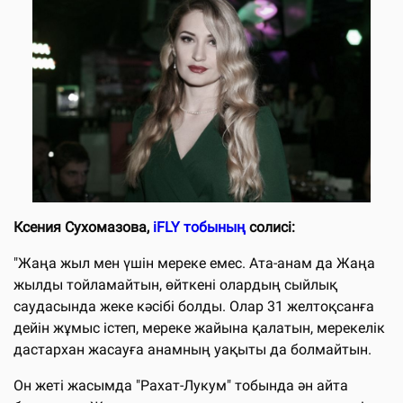
Ксения Сухомазова,
iFLY тобының
солисі:
"Жаңа жыл мен үшін мереке емес. Ата-анам да Жаңа
жылды тойламайтын, өйткені олардың сыйлық
саудасында жеке кәсібі болды. Олар 31 желтоқсанға
дейін жұмыс істеп, мереке жайына қалатын, мерекелік
дастархан жасауға анамның уақыты да болмайтын.
Он жеті жасымда "Рахат-Лукум" тобында ән айта