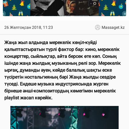
26 Желтоқсан 2018, 11:23
Massaget.kz
Жаңа жыл алдында мерекелік көңіл-күйді
қалыптастыратын түрлі фактор бар: кино, мерекелік
концерттер, сыйлықтар, айта берсек өте көп. Соның
ішінде жаңа жылдық музыканың рөлі зор. Мерекелік
ырғақ, думанды әуен, кейде балалық шақты еске
түсіретін ностальгияның бәрі Жаңа жылды сездіре
түседі. Ендеше музыка индустриясында жүрген
бірнеше әнші-композитордың көмегімен мерекелік
playlist жасап көрейік.