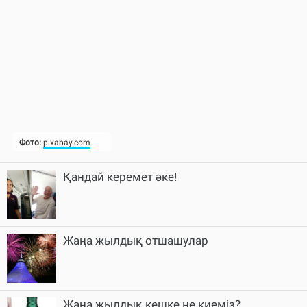
Қандай керемет әке!
Жаңа жылдық отшашулар
Жаңа жылдық кешке не киеміз?