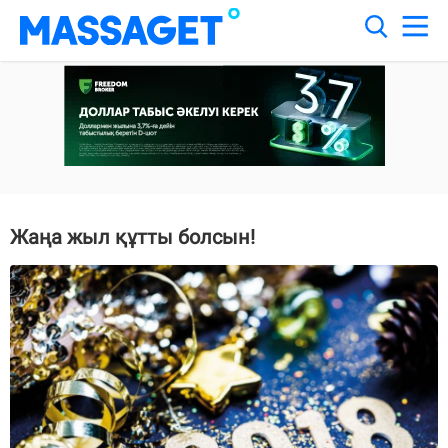
Жаңа жыл құтты болсын!