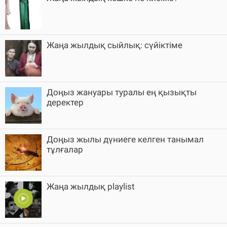
Жаңа жылдық сыйлық: сүйіктіме
Доңыз жануары туралы ең қызықты
деректер
Доңыз жылы дүниеге келген танымал
тұлғалар
Жаңа жылдық playlist