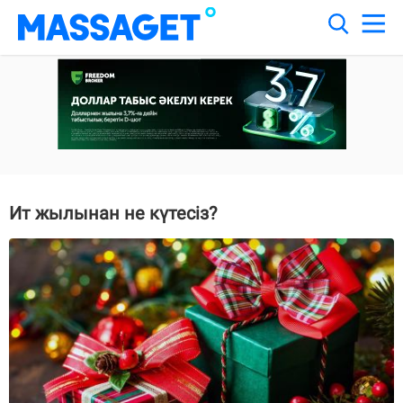
Ит жылынан не күтесіз?