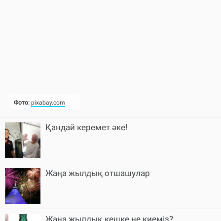
Қандай керемет әке!
Жаңа жылдық отшашулар
Жаңа жылдық кешке не киеміз?