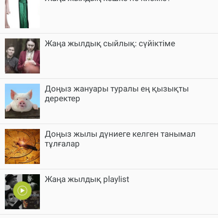
Жаңа жылдық сыйлық: сүйіктіме
Доңыз жануары туралы ең қызықты
деректер
Доңыз жылы дүниеге келген танымал
тұлғалар
Жаңа жылдық playlist