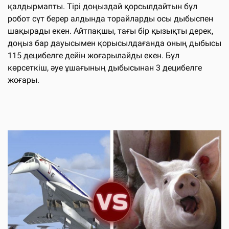
қалдырмапты. Тірі доңыздай қорсылдайтын бұл
робот сүт берер алдында торайларды осы дыбыспен
шақырады екен. Айтпақшы, тағы бір қызықты дерек,
доңыз бар дауысымен қорысылдағанда оның дыбысы
115 децибелге дейін жоғарылайды екен. Бұл
көрсеткіш, әуе ұшағының дыбысынан 3 децибелге
жоғары.