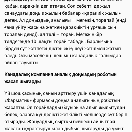
қабан, қаракиік деп атаған. Сол себепті де жыл
санаудағы доңыз жылын бабалар «қаракиік жылы»
деген. Ал доңыздың аналығы – мегежін, торапай (енді
ғана үйігу жасына жеткен қаракиіктің ұрғашысын
торапай дейді), ал төлі – торай. Мегежін бір
төлдегенде 10 шақты торай табады. Барлығына
бірдей сүт жетпегендіктен екі-үшеуі жетілмей жатып
өледі. Осы мәселенің шешімін канадалық ғалымдар
ойлап тауыпты.
Канадалық компания аналық доңыздың роботын
жасап шығарды
Үй шошқасының санын арттыру үшін канадалық
«Фарматик» фирмасы доңыз аналығының роботын
жасапты. Ол торайларды бауырына алып жылытудан
бөлек, оларға күнделікті жеткілікті мөлшерде сүт беріп
отырады. Жануардың сыртқы бейнесін айнытпай
жасаған құрастырушылар дыбыс шығаруды да ұмыт