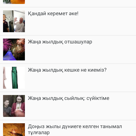
Қандай керемет әке!
Жаңа жылдық отшашулар
Жаңа жылдық кешке не киеміз?
Жаңа жылдық сыйлық: сүйіктіме
Доңыз жылы дүниеге келген танымал
тұлғалар