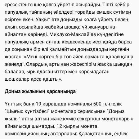
ересектенгенше қолға үйретіп асырайды. Тіпті кейбір
папуалық тайпаның әйелдері торайды емшек сүтімен
өсірген екен. Уақыт өте доңызды қолға үйрету белең
алып, осылайша жабайы шошқа үй жануарына
айналған көрінеді. Миклухо-Маклай өз күнделігіне
папуалықтармен алғаш кездескенде иесі қайда барса
да соңынан бір елі қалмайтын доңыздарды көргенін
жазған: «Мені көрген бір топ әйел орманға қарай қаша
жөнелді. Олардың артынан жасөспірім жасқа шыққан
балалар, ырылдаған иттер мен қорсылдаған
шошқалар қоса қашты».
Доңыз жылының қарсаңында
Ұлттық банк 19 қарашада номиналы 500 теңгелік
“Шығыс күнтізбесі” монеталар сериясынан “Доңыз
жылы” атты алтын және күміс ескерткіш монеталарын
айналысқа шығарды. 12 қырлы монета
композициясының авторлары: Қазақстанның еңбек