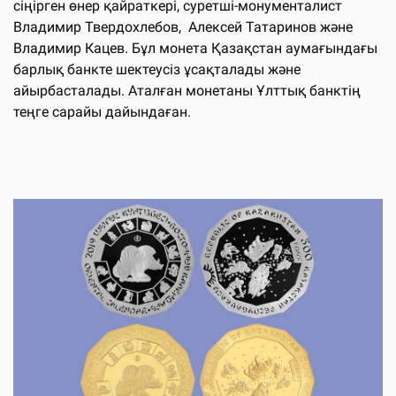
сіңірген өнер қайраткері, суретші-монументалист
Владимир Твердохлебов, Алексей Татаринов және
Владимир Кацев. Бұл монета Қазақстан аумағындағы
барлық банкте шектеусіз ұсақталады және
айырбасталады. Аталған монетаны Ұлттық банктің
теңге сарайы дайындаған.