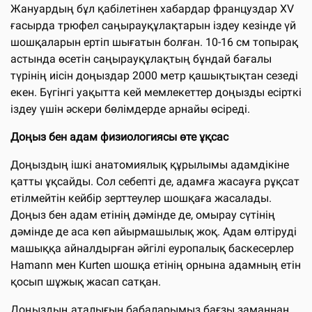
Жануардың бұл қабілетінен хабардар француздар XV
ғасырда трюфел саңырауқұлақтарын іздеу кезінде үй
шошқаларын ертіп шығатын болған. 10-16 см топырақ
астында өсетін саңырауқұлақтың бұндай бағалы
түрінің иісін доңыздар 2000 метр қашықтықтан сезеді
екен. Бүгінгі уақытта кей мемлекеттер доңызды есірткі
іздеу үшін әскери бөлімдерде арнайы өсіреді.
Доңыз бен адам физиологиясы өте ұқсас
Доңыздың ішкі анатомиялық құрылымы адамдікіне
қатты ұқсайды. Сол себепті де, адамға жасауға рұқсат
етілмейтін кейбір зерттеулер шошқаға жасалады.
Доңыз бен адам етінің дәмінде де, омырау сүтінің
дәмінде де аса көп айырмашылық жоқ. Адам өлтіруді
машыққа айналдырған әйгілі еуропалық баскесерлер
Hamann мен Kurten шошқа етінің орнына адамның етін
қосып шұжық жасап сатқан.
Доңыздың аталығын бабаларымыз бағзы заманнан