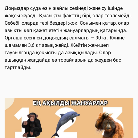
Доңыздар суда өзін жайлы сезінеді және су ішінде
жақсы жүзеді. Қызықты факттің бірі, олар терлемейді.
Себебі, оларда тері бездері жоқ. Сонымен қатар, олар
азықты көп қажет ететін жануарлардың қатарында.
Орташа есеппен доңыздың салмағы – 90 кг. Күніне
шамамен 3,6 кг азық жейді. Жейтін жем-шөп
таусылғанда қоқысты да азық қылады. Олар
ашыққан жағдайда өз торайларын да жеуден бас
тартпайды.