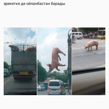
әрекетке де ойланбастан барады.