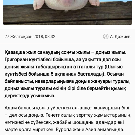
27 Желтоқсан 2018, 08:32
А. Қажиев
Қазақша жыл санаудың соңғы жылы – доңыз жылы.
Григориан күнтізбесі бойынша, аз уақытта дәл осы
доңыз жылы табалдырықтан аттағалы тұр (Шығыс
күнтізбесі бойынша 5 ақпаннан басталады). Осыған
байланысты, назарларыңызға доңыз жануары туралы,
доңыз жылы туралы екінің бірі біле бермейтін қызық
деректерді ұсынамыз.
Адам баласы қолға үйреткен алғашқы жануардың бірі
– дәл осы доңыз. Генетикалық зерттеу жұмыстарының
нәтижесіне сүйенсек, жабайы шошқаны адамдар екі
мәрте қолға үйреткен. Еуропа және Азия аймағында.