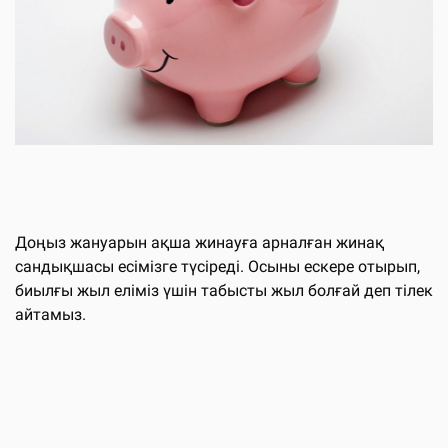
Доңыз жануарын ақша жинауға арналған жинақ
сандықшасы есімізге түсіреді. Осыны ескере отырып,
биылғы жыл еліміз үшін табысты жыл болғай деп тілек
айтамыз.