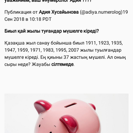
уважением, ваш #нумеролог Адия ????
Публикация от
Адия Хусайынова
(@adiya.numerolog)19
Сен 2018 в 10:18 PDT
Биыл қай жылы туғандар мүшелге кіреді?
Қазақша жыл санау бойынша биыл 1911, 1923, 1935,
1947, 1959, 1971, 1983, 1995, 2007 жылы туылғандар
мүшелге кіреді. Ең қиыны 37 жастың мүшелі. Ал оның
сыры неде? Жауабы
сілтемеде
.