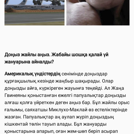
Доңыз жайлы аңыз.
Жабайы шошқа қалай үй
жануарына айналды?
Америкалық үндістердің
сенімінде доңыздар
құрғақшылық кезінде жаңбыр шақырады. Олар
доңызды айға, күркіреген жауынға теңейді. Ал Жаңа
Гвинеяны қоныстанған ежелгі папуалықтар доңызды
алғаш қолға үйреткен деген аңыз бар. Бұл жайлы орыс
ғалымы, саяхатшы Миклухо-Маклай өз естеліктерінде
жазған. Папуалықтар аң аулап жүріп доңыздың
кішкентай төлін тауып алады. Бұл жануарды
қоныстарына апарып, оған жем-шөп беріп асырап