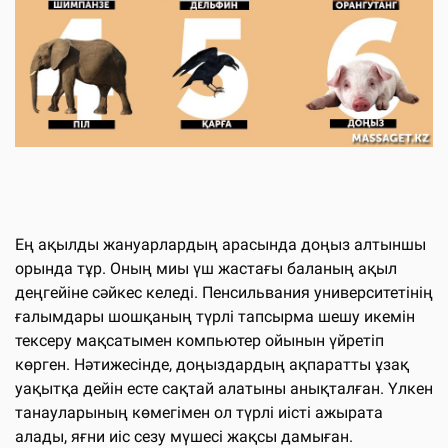
Ең ақылды жануарлардың арасында доңыз алтыншы
орында тұр. Оның миы үш жастағы баланың ақыл
деңгейіне сәйкес келеді. Пенсильвания университетінің
ғалымдары шошқаның түрлі тапсырма шешу икемін
тексеру мақсатымен компьютер ойынын үйретіп
көрген. Нәтижесінде, доңыздардың ақпаратты ұзақ
уақытқа дейін есте сақтай алатыны анықталған. Үлкен
танауларының көмегімен ол түрлі иісті ажырата
алады, яғни иіс сезу мүшесі жақсы дамыған.