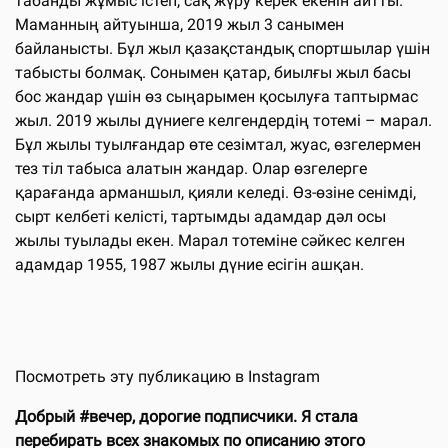
табанды жұмыс істеп, сақ жүру керек екенін айтты.
Маманның айтуынша, 2019 жыл 3 санымен
байланысты. Бұл жыл қазақстандық спортшылар үшін
табысты болмақ. Сонымен қатар, биылғы жыл басы
бос жандар үшін өз сыңарымен қосылуға таптырмас
жыл. 2019 жылы дүниеге келгендердің тотемі – марал.
Бұл жылы туылғандар өте сезімтал, жуас, өзгелермен
тез тіл табыса алатын жандар. Олар өзгелерге
қарағанда арманшыл, қияли келеді. Өз-өзіне сенімді,
сырт келбеті келісті, тартымды адамдар дәл осы
жылы туылады екен. Марал тотеміне сәйкес келген
адамдар 1955, 1987 жылы дүние есігін ашқан.
Посмотреть эту публикацию в Instagram
Добрый #вечер, дорогие подписчики. Я стала
перебирать всех знакомых по описанию этого