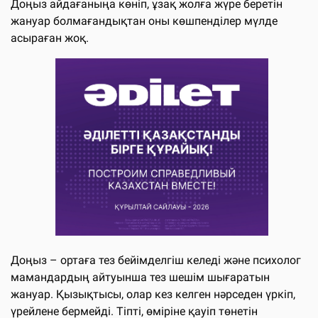
Доңыз айдағаныңа көніп, ұзақ жолға жүре беретін
жануар болмағандықтан оны көшпенділер мүлде
асыраған жоқ.
Доңыз – ортаға тез бейімделгіш келеді және психолог
мамандардың айтуынша тез шешім шығаратын
жануар. Қызықтысы, олар кез келген нәрседен үркіп,
үрейлене бермейді. Тіпті, өміріне қауіп төнетін