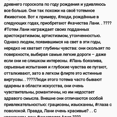
древнего гороскопа по году рождения и удивляюсь
все больше. Они так похожи на своё тотемное
#животное. Вот к примеру, #люди, рождённые в
следующих годах, приобретают #качества Лани. . ????
#Тотем Лани награждает своих подданных
аристократизмом, артистизмом, утонченностью.
Однако людям, появившимся на свет в эти годы,
нередко не хватает глубины чувства: они скользят по
поверхности, выбирая самые легкие дороги – даже
если они не слишком интересны. #Лань боязлива,
серьезные испытания и глубокие чувства ее пугают,
отталкивают, зато в легком флирте это истинные
виртуозы. . ????Люди этого тотема часто бывают
одарены в области искусства, они очень
чувствительны, романтичны, но им недостает
здравого смысла. Внешне они отличаются особой
привлекательностью: грациозны, изысканны, #глаза с
поволокой. Правда, Лани очень красивые? . . С