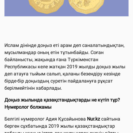
Ислам дінінде доңыз еті арам деп саналатындықтан,
мұсылмандар оның етін тұтынбайды. Соған
байланысты, жақында ғана Түркіменстан
Республикасы келе жатқан 2019 жылды доңыз жылы
деп атауға тыйым салып, қаланы безендіру кезінде
бірде-бір доңыздың суретін пайдалануға рұқсат
берілмейтінін хабарлады.
Доңыз жылында қазақстандықтарды не күтіп тұр?
Нумеролог болжамы
Белгілі нумеролог Адия Құсайынова
Nur.kz
сайтына
берген сұхбатында 2019 жылы қазақстандықтар