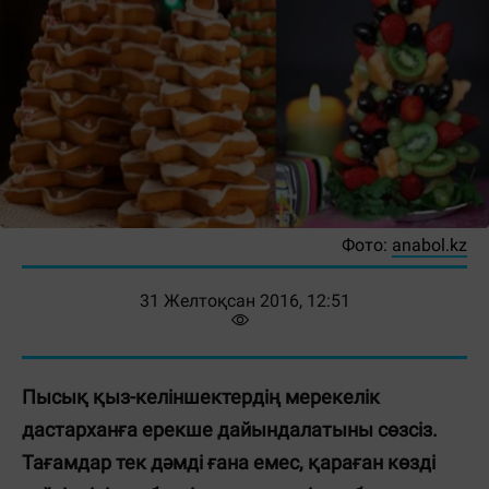
Фото:
anabol.kz
31 Желтоқсан 2016, 12:51
Пысық қыз-келіншектердің мерекелік
дастарханға ерекше дайындалатыны сөзсіз.
Тағамдар тек дәмді ғана емес, қараған көзді