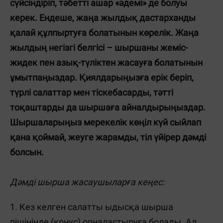
сүйсіндіріп, тәбетті ашар «әдемі» де болуы
керек.
Ендеше, жаңа жылдық дастарханды
қалай құлпыртуға болатынын көрелік. Жаңа
жылдың негізгі белгісі – шыршаны жеміс-
жидек пен азық-түліктен жасауға болатынын
ұмытпаңыздар. Қиялдарыңызға ерік беріп,
түрлі салаттар мен тіскебасарды, тәтті
тоқаштарды да шыршаға айналдырыңыздар.
Шыршаларыңыз мерекелік көңіл күй сыйлап
қана қоймай, жеуге жарамды, тіл үйірер дәмді
болсын.
Дәмді шырша жасаушыларға кеңес:
1. Кез келген салатты ыдысқа шырша
пішінінде (конус) орналастыруға болады. Ал