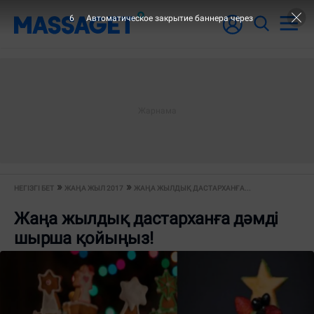
5
Автоматическое закрытие баннера через
НЕГІЗГІ БЕТ
ЖАҢА ЖЫЛ 2017
ЖАҢА ЖЫЛДЫҚ ДАСТАРХАНҒА...
Жаңа жылдық дастарханға дәмді
шырша қойыңыз!