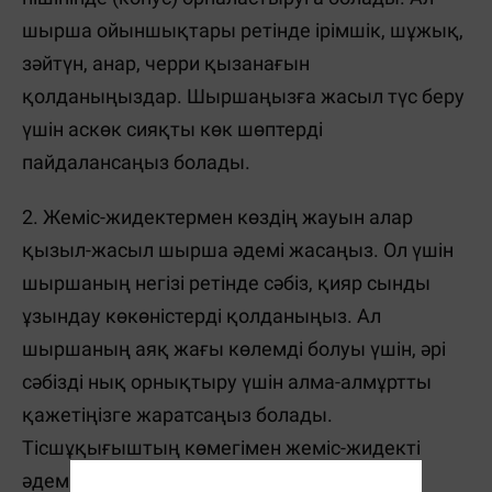
шырша ойыншықтары ретінде ірімшік, шұжық,
зәйтүн, анар, черри қызанағын
қолданыңыздар. Шыршаңызға жасыл түс беру
үшін аскөк сияқты көк шөптерді
пайдалансаңыз болады.
2. Жеміс-жидектермен көздің жауын алар
қызыл-жасыл шырша әдемі жасаңыз. Ол үшін
шыршаның негізі ретінде сәбіз, қияр сынды
ұзындау көкөністерді қолданыңыз. Ал
шыршаның аяқ жағы көлемді болуы үшін, әрі
сәбізді нық орнықтыру үшін алма-алмұртты
қажетіңізге жаратсаңыз болады.
Тісшұқығыштың көмегімен жеміс-жидекті
әдемілеп шыршаға орналастырыңыз.