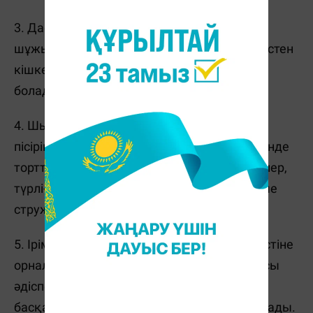
3. Дастарханды әсемдеу үшін ірімшік,
шұжықтардан, сондай-ақ жеміс пен көкөністен
кішкентай шыршалар кесіп дайындауға
болады.
4. Шыршаның пішінінде тәтті тоқаштар
пісіріңіздер. Ал шырша ойыншықтары ретінде
торттың бетін әсемдеуіштерді (ұстақ тәттілер,
түрлі-түсті крем, какао, шоколад, кокосовые
стружки және тб) қолданыңыздар.
5. Ірімшікті үшбұрыштап кесіп, бір-бірінің үстіне
орналастыра отырып, шырша жасаңыз. Осы
әдіспен шұжық пен қызанақ, қияр және
басқалардан да әдемі шырша жасауға болады.