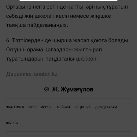
Ортасына негіз ретінде қатты, әрі нық тұратын
сәбізді жіңішкелеп кесіп немесе жіңішке
таяқша пайдаланыңыз.
6. Тәттілерден де шырша жасап қоюға болады.
Ол үшін орама қағаздары жылтырап
тұратындарын таңдағаныңыз жөн.
Дереккөз: anabol.kz
Ж. Жұмағұлов
ЖАҢА ЖЫЛ
2017
МЕРЕКЕ
МЕЙРАМ
КӨҢІЛ КҮЙ
ДӘМДІ ТАҒАМ
ШЫРША