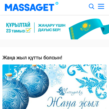
Жаңа жыл құтты болсын!