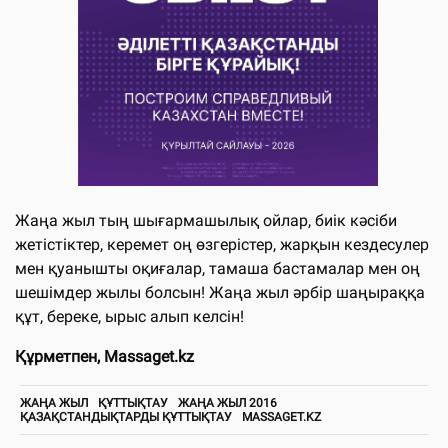
Жаңа жыл тың шығармашылық ойлар, биік кәсіби
жетістіктер, керемет оң өзгерістер, жарқын кездесулер
мен қуанышты оқиғалар, тамаша бастамалар мен оң
шешімдер жылы болсын! Жаңа жыл әрбір шаңыраққа
құт, береке, ырыс алып келсін!
Құрметпен, Massaget.kz
ЖАҢА ЖЫЛ
ҚҰТТЫҚТАУ
ЖАҢА ЖЫЛ 2016
ҚАЗАҚСТАНДЫҚТАРДЫ ҚҰТТЫҚТАУ
MASSAGET.KZ