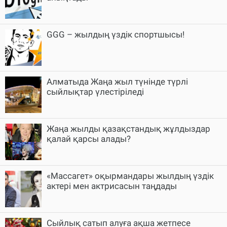
GGG – жылдың үздік спортшысы!
Алматыда Жаңа жыл түнінде түрлі
сыйлықтар үлестіріледі
Жаңа жылды қазақстандық жұлдыздар
қалай қарсы алады?
«Массагет» оқырмандары жылдың үздік
актері мен актрисасын таңдады
Сыйлық сатып алуға ақша жетпесе