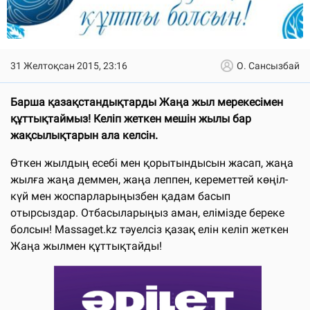
31 Желтоқсан 2015, 23:16
О. Сансызбай
Барша қазақстандықтарды Жаңа жыл мерекесімен
құттықтаймыз! Келіп жеткен мешін жылы бар
жақсылықтарын ала келсін.
Өткен жылдың есебі мен қорытындысын жасап, жаңа
жылға жаңа деммен, жаңа леппен, кереметтей көңіл-
күй мен жоспарларыңызбен қадам басып
отырсыздар. Отбасыларыңыз аман, елімізде береке
болсын! Massaget.kz тәуелсіз қазақ елін келіп жеткен
Жаңа жылмен құттықтайды!