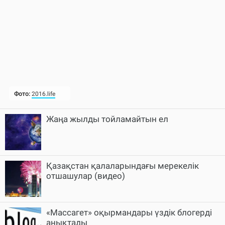
Жаңа жылды тойламайтын ел
Қазақстан қалаларындағы мерекелік
отшашулар (видео)
«Массагет» оқырмандары үздік блогерді
анықтады