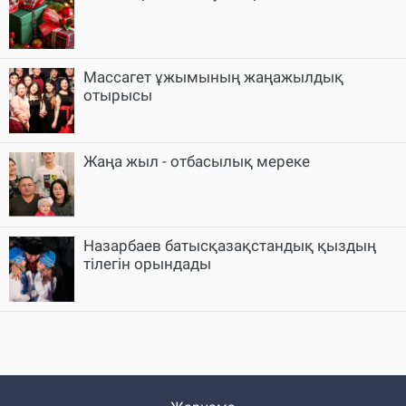
Массагет ұжымының жаңажылдық
отырысы
Жаңа жыл - отбасылық мереке
Назарбаев батысқазақстандық қыздың
тілегін орындады