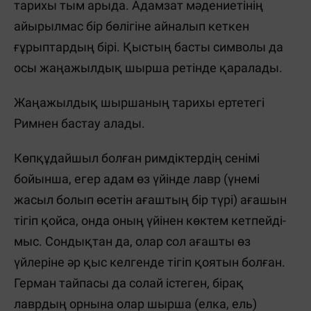
тарихы тым арыда. Адамзат мәдениетінің
айырылмас бір бөлігіне айналып кеткен
ғұрыптардың бірі. Қыстың басты символы да
осы жаңажылдық шырша ретінде қаралады.
Жаңажылдық шыршаның тарихы ертетегі
Римнен бастау алады.
Көпқұдайшыл болған римдіктердің сенімі
бойынша, егер адам өз үйінде лавр (үнемі
жасыл болып өсетін ағаштың бір түрі) ағашын
тігіп қойса, онда оның үйінен көктем кетпейді-
мыс.
Сондықтан да, олар сол ағашты өз
үйлеріне әр қыс келгенде тігіп қоятын болған.
Герман тайпасы да солай істеген, бірақ
лаврдың орнына олар шырша (елка, ель)