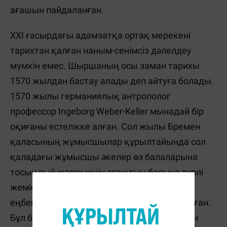
ағашын пайдаланған.
ХХІ ғасырдағы адамзатқа ортақ мерекені
тарихтан қалған наным-сенімсіз дәлелдеу
мүмкін емес. Шыршаның осы заман тарихы
1570 жылдан бастау алады деп айтуға болады.
1570 жылы германиялық антрополог
профессор Ingeborg Weber-Keller мынадай бір
оқиғаны естелікке алған. Сол жылы Бремен
қаласының жұмысшылар құрылтайында сол
қаладағы жұмысшы әкелер өз балаларына
тосын сый жасау үшін ағаштың басына түрлі
жемістерді, сыйлықтарды байлап, өз
еңбектерінің жемісі, нәтижесі ретінде ұсынған.
Бұл бір жағынан жұмысшылардың жасаған