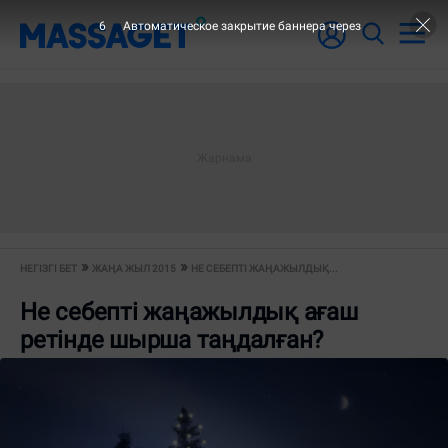
6
Автоматическое закрытие баннера через
НЕГІЗГІ БЕТ
ЖАҢА ЖЫЛ 2015
НЕ СЕБЕПТІ ЖАҢАЖЫЛДЫҚ...
Не себепті жаңажылдық ағаш
ретінде шырша таңдалған?