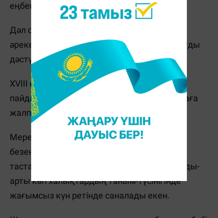
еңбегінің дәлелі ретінде қаралған.
Дәл осы оқиғадан бастап адамдар осы
әрекетімен жыл сайын мерекені қарсы алуды
дәстүрге айналдырған.
XVIII ғасырдың басында балауыз шамның
пайда болуымен шыршаның жалпы Еуропаға
жалпыласуы тіпті де кеңінен таралған.
Мерекелік ағаш желтоқсанның 24-і
безендіріліп, қаңтардың 6-сы күні алынып
тасталуы керек екен. Ал осы күндердің алды-
арты көп халықтардың таным-түсінігінде
жағымсыз күн ретінде cаналады екен.