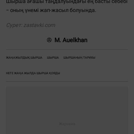
Шырша ағашы таңдалуындағы ең басты себебі
− оның үнемі жап-жасыл болуында.
Сурет:
zastavki.com
M. Auelkhan
ЖАҢАЖЫЛДЫҚ ШЫРША
ШЫРША
ШЫРШАНЫҢ ТАРИХЫ
НЕГЕ ЖАҢА ЖЫЛДА ШЫРША ҚОЯДЫ