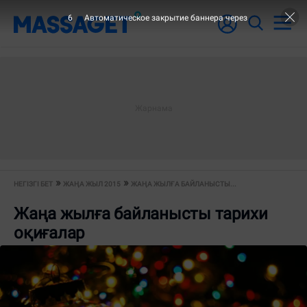
5
Автоматическое закрытие баннера через
НЕГІЗГІ БЕТ
ЖАҢА ЖЫЛ 2015
ЖАҢА ЖЫЛҒА БАЙЛАНЫСТЫ...
Жаңа жылға байланысты тарихи
оқиғалар