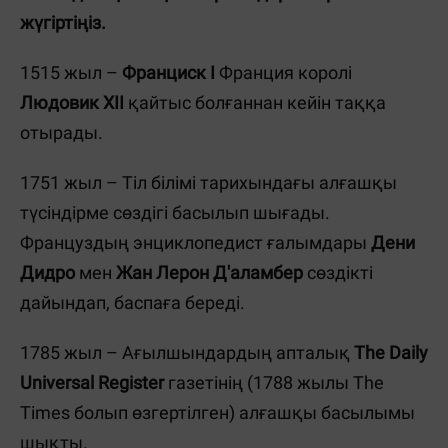
жүгіртіңіз.
1515 жыл –
Франциск І
Франция королі
Людовик ХІІ
қайтыс болғаннан кейін таққа
отырады.
1751 жыл – Тіл білімі тарихындағы алғашқы
түсіндірме сөздігі басылып шығады.
Француздың энциклопедист ғалымдары
Дени
Дидро
мен
Жан Лерон Д
'
аламбер
сөздікті
дайындап, баспаға береді.
1785 жыл – Ағылшындардың апталық
The Daily
Universal Register
газетінің (1788 жылы The
Times болып өзгертілген) алғашқы басылымы
шықты.