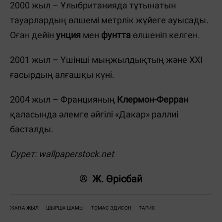
2000 жыл – Ұлыбританияда тұтынатын
тауарлардың өлшемі метрлік жүйеге ауысады.
Оған дейін
унция
мен
фунтта
өлшеніп келген.
2001 жыл – Үшінші мыңжылдықтың және ХХІ
ғасырдың алғашқы күні.
2004 жыл – Францияның
Клермон-Ферран
қаласында әлемге әйгілі «Дакар» раллиі
басталды.
Сурет:
wallpaperstock.net
Ж. Өрісбай
ЖАҢА ЖЫЛ
ШЫРША ШАМЫ
ТОМАС ЭДИСОН
ТАРИХ