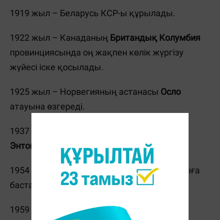
1919 жыл – Беларусь КСР-ы құрылады.
1922 жыл – Канаданың
Британдық Колумбия
провинциясында оң жақпен көлік жүргізу
жүйесі іске қосылады.
1925 жыл – Норвегияның астанасы
Осло
атауына өзгереді.
1937 жыл – Америкалық актер, режиссер
Энтони Хопкинс
дүниеге келді.
1954 жыл – АҚШ-та түсті теледидарлар шыға
бастайды.
1959 жыл –
Куба
азат етіледі.