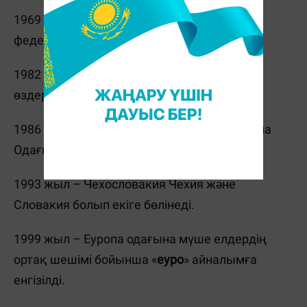
1969 жыл – Чехословакия екі елдің
федерациясы болып құрылады.
1982 жыл – Әйгілі
ABBA
тобы Стокгольмда
өздерінің ең соңғы концертін қояды.
1986 жыл –
Испания
мен
Португалия
Еуропа
Одағына мүше атанады.
1993 жыл – Чехословакия Чехия және
Словакия болып екіге бөлінеді.
1999 жыл – Еуропа одағына мүше елдердің
ортақ шешімі бойынша «
еуро
» айналымға
енгізілді.