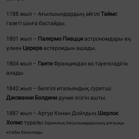
1788 жыл – Ағылшындардың әйгілі
Таймс
газеті шыға бастайды.
1801 жыл –
Па
л
ермо Пиацци
астрономдары ең
үлкен
Церера
астероидын ашады.
1804 жыл –
Гаити
Франциядан өз тәуелсіздігін
алады.
1842 жыл – Белгілі итальяндық суретші
Джованни Болдини
дүние есігін ашты.
1887 жыл – Артур Конан Дойлдың
Шерлок
Холмс
туралы с
ериялық басылымдарының алғашқы
кітабы басылады.