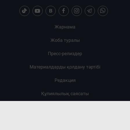
Жарнама
Жоба туралы
Пресс-релиздер
Материалдарды қолдану тәртібі
Редакция
Құпиялылық саясаты