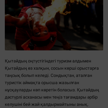
Қытайдың оңтүстігіндегі туризм алдымен
Қытайдың өз халқын, сосын көрші орыстарға
таңсық болып келеді. Сондықтан, аталған
туристік аймақта орысша жазылған
нұсқауларды көп көретін боласыз. Қытайдың
дәстүрлі асханасы мен теңіз тағамдары әрбір
келушіні бей жай қалдырмайтыны анық.