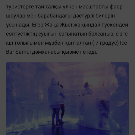
туристерге тай халқы үлкен масштабты фаер
шоулар мен барабандағы дәстүрлі билерін
ұсынады. Егер Жаңа Жыл жақындай түскендей
солтүстіктің суығын сағынатын болсаңыз, сізге
іші толығымен мұзбен қапталған (-7 градус) Ice
Ваr Samui дәмханасы қызмет етеді.