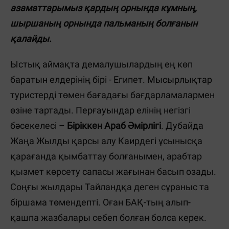
азаматтарымыз қардың орнында кұмның,
шыршаның орнында пальманың болғанын
қалайды.
Ыстық аймақта демалушылардың ең көп
баратын елдерінің бірі - Египет. Мысырлықтар
туристерді төмен бағадағы бағдарламалармен
өзіне тартады. Перғауындар елінің негізгі
бәсекелесі –
Біріккен Араб Әмірлігі
. Дубайда
Жаңа Жылды қарсы алу Каирдегі ұсынысқа
қарағанда қымбаттау болғанымен, арабтар
қызмет көрсету сапасы жағынан басып озады.
Соңғы жылдары Тайландқа деген сұраныс та
біршама төмендепті. Оған БАҚ-тың алып-
қашпа жазбалары себеп болған болса керек.