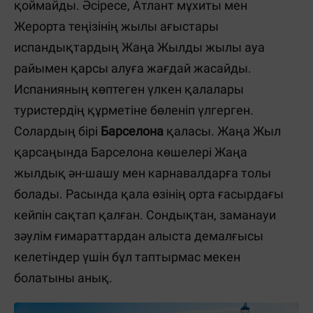
қоймайды. Әсіресе, Атлант мұхиты мен
Жерорта теңізінің жылы ағыстары
испандықтардың Жаңа Жылды жылы ауа
райымен қарсы алуға жағдай жасайды.
Испанияның көптеген үлкен қалалары
туристердің құрметіне бөленіп үлгерген.
Солардың бірі
Барселона
қаласы. Жаңа Жыл
қарсаңында Барселона көшелері Жаңа
жылдық ән-шашу мен карнавалдарға толы
болады. Расында қала өзінің орта ғасырдағы
кейпін сақтап қалған. Сондықтан, заманауи
зәулім ғимараттардан алыста демалғысы
келетіндер үшін бұл таптырмас мекен
болатыны анық.