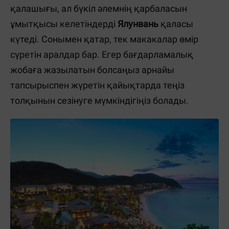
қалашығы, ал бүкіл әлемнің қарбаласын
ұмытқысы келетіндерді
Ялунвань
қаласы
күтеді. Сонымен қатар, тек макакалар өмір
сүретін аралдар бар. Егер бағдарламалық
жобаға жазылатын болсаңыз арнайы
тапсырыспен жүретін қайықтарда теңіз
толқынын сезінуге мүмкіндігіңіз болады.