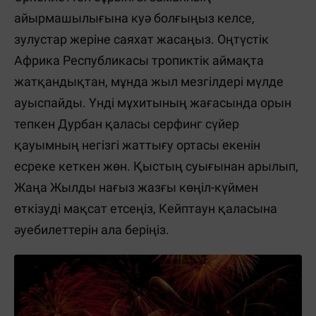
айырмашылығына куә болғыңыз келсе,
зулустар жеріне саяхат жасаңыз. Оңтүстік
Африка Республикасы тропиктік аймақта
жатқандықтан, мұнда жыл мезгілдері мүлде
ауыспайды. Үнді мұхитының жағасында орын
тепкен Дурбан қаласы серфинг сүйер
қауымның негізгі жаттығу ортасы екенін
есреке кеткен жөн. Қыстың суығынан арылып,
Жаңа Жылды нағыз жазғы көңіл-күймен
өткізуді мақсат етсеңіз, Кейптаун қаласына
әуебилеттерін ала беріңіз.