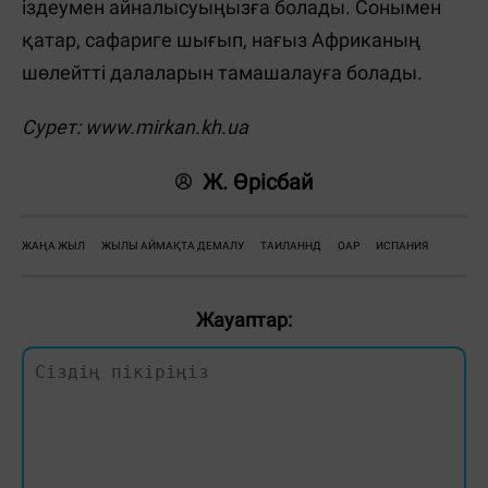
іздеумен айналысуыңызға болады. Сонымен
қатар, сафариге шығып, нағыз Африканың
шөлейтті далаларын тамашалауға болады.
Сурет:
www.mirkan.kh.ua
Ж. Өрісбай
ЖАҢА ЖЫЛ
ЖЫЛЫ АЙМАҚТА ДЕМАЛУ
ТАИЛАННД
ОАР
ИСПАНИЯ
Жауаптар: