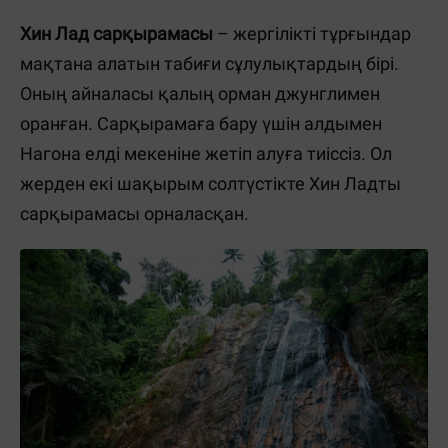
Хин Лад сарқырамасы
– жергілікті тұрғындар
мақтана алатын табиғи сұлулықтардың бірі.
Оның айналасы қалың орман джунглимен
оранған. Сарқырамаға бару үшін алдымен
Нагона елді мекеніне жетіп алуға тиіссіз. Ол
жерден екі шақырым солтүстікте Хин Ладты
сарқырамасы орналасқан.