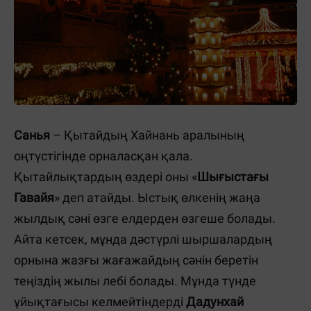
Санья
– Қытайдың Хайнань аралының
оңтүстігінде орналасқан қала.
Қытайлықтардың өздері оны «
Шығыстағы
Гавайя
» деп атайды. Ыстық өлкенің жаңа
жылдық сәні өзге елдерден өзгеше болады.
Айта кетсек, мұнда дәстүрлі шыршалардың
орнына жазғы жағажайдың сәнін беретін
теңіздің жылы лебі болады. Мұнда түнде
ұйықтағысы келмейтіндерді
Дадунхай