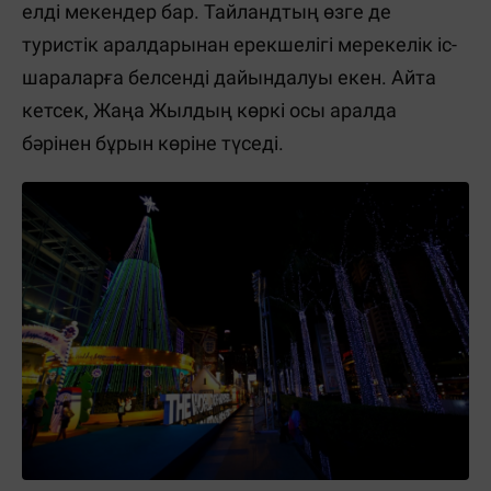
елді мекендер бар. Тайландтың өзге де
туристік аралдарынан ерекшелігі мерекелік іс-
шараларға белсенді дайындалуы екен. Айта
кетсек, Жаңа Жылдың көркі осы аралда
бәрінен бұрын көріне түседі.