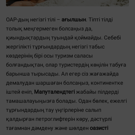
ОАР-дың негізгі тілі –
ағылшын
. Тіпті тілді
толық меңгермеген болсаңыз да,
қиындықтардың туындай қоймайды. Себебі
жергілікті тұрғындардың негізгі табыс
көздерінің бірі осы туризм саласы
болғандықтан, олар туристердің көңілін табуға
барынша тырысады. Ал егер сіз жағажайда
демалудан шаршаған болсаңыз, континентке
іштей еніп,
Мапуталендтегі
жабайы пілдерді
тамашалауыңызға болады. Одан бөлек, ежелгі
тұрғындардың тау үңгірлеріне салып
қалдырған петроглифтерін көру, дәстүрлі
тағамнан дәмдену және шөлден
оазисті