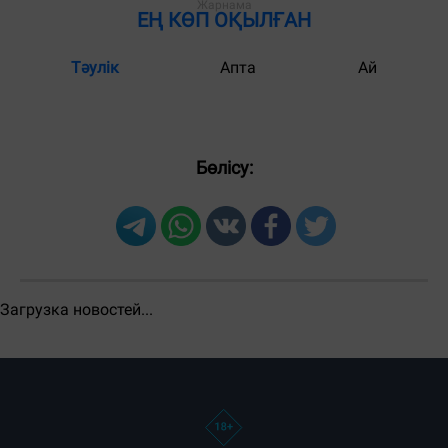
ЕҢ КӨП ОҚЫЛҒАН
Тәулік
Апта
Ай
Бөлісу:
Загрузка новостей...