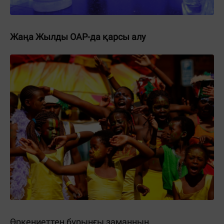
Жаңа Жылды ОАР-да қарсы алу
Өркениеттен бұрынғы заманның