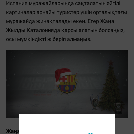
Испания мұражайларында сақталатын әйгілі
картиналар арнайы туристер үшін орталықтағы
мұражайда жинақталады екен. Егер Жаңа
Жылды Каталонияда қарсы алатын болсаңыз,
осы мүмкіндікті жіберіп алмаңыз.
Жаңа Жылды Тайландта қарсы алу