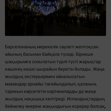
Барселонаның мерекелік сәулеті желтоқсан
айының басынан байқала түседі. Бірнеше
шақырымға созылатын түрлі-түсті жарықтар
көшенің кешкі шырайын беретін болады. Жаңа
жылдың экстерьерімен айналысатын
мамандар арнайы тағайындалып, қаланың
тарихын көрсететін картиналарды да жаңа
жылдық нақышқа келтіреді. Испандықтардың
бейнелеу өнеріне жақындығын есререр болсақ,