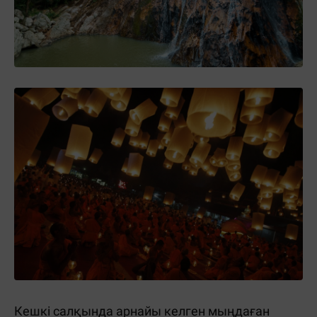
Кешкі салқында арнайы келген мыңдаған