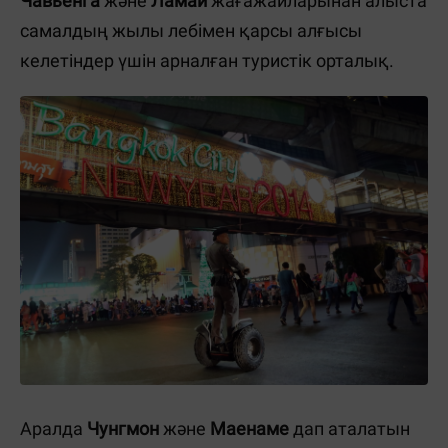
Чавьенга
және
Ламаи
жағажайларынан алыста
самалдың жылы лебімен қарсы алғысы
келетіндер үшін арналған туристік орталық.
Аралда
Чунгмон
және
Маенаме
дап аталатын