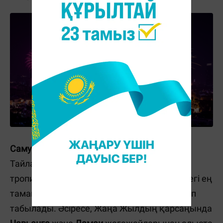
Самуи
– Сиам шығанағында орналасқан
Тайландтағы үшінші үлкен арал. Ол айнала
тропикалық жасылға оранған және әлемдегі ең
тамаша демалыс аймақтарының бірі болып
табылады. Әсіресе, Жаңа Жылдың қарсаңында