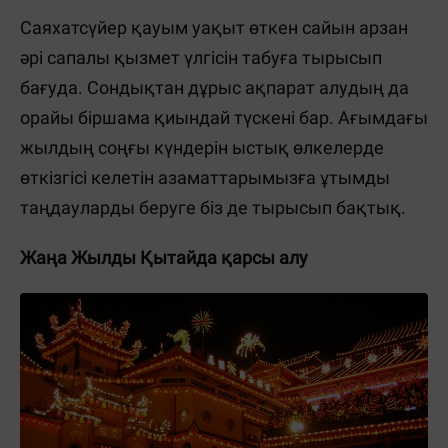
Саяхатсүйер қауым уақыт өткен сайын арзан
әрі сапалы қызмет үлгісін табуға тырысып
бағуда. Сондықтан дұрыс ақпарат алудың да
орайы біршама қиындай түскені бар. Ағымдағы
жылдың соңғы күндерін ыстық өлкелерде
өткізгісі келетін азаматтарымызға ұтымды
таңдауларды беруге біз де тырысып бақтық.
Жаңа Жылды Қытайда қарсы алу