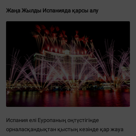
Жаңа Жылды Испанияда қарсы алу
Испания елі Еуропаның оңтүстігінде
орналасқандықтан қыстың кезінде қар жауа