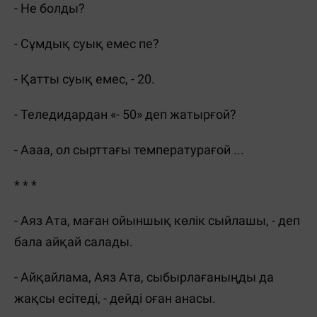
- Не болды?
- Сұмдық суық емес пе?
- Қатты суық емес, - 20.
- Теледидардан «- 50» деп жатырғой?
- Аааа, ол сырттағы температурағой ...
* * *
- Аяз Ата, маған ойыншық көлік сыйлашы, - деп
бала айқай салады.
- Айқайлама, Аяз Ата, сыбырлағаныңды да
жақсы есітеді, - дейді оған анасы.