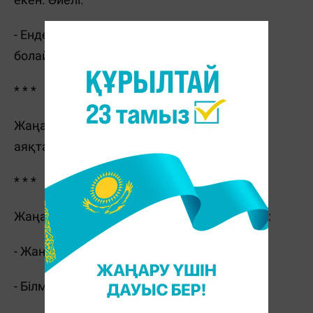
- Ендеше ыдыстарды кезекпен жуатын
болайық! Бұл жыл сенің кезегің.
* * *
Жаңа Жыл мейрамы – бұл таңғы аспен
аяқталатын кешкі ас ...
* * *
Жаңа Жыл мерекесі өткеннен кейін екі дос:
- Жаңа жылды қалай қарсы алдың?
- Білмеймін, әлі ешкім айтып берген жоқ ...