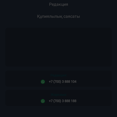
Жарнама
Жоба туралы
Пресс-релиздер
Материалдарды қолдану тәртібі
Редакция
Құпиялылық саясаты