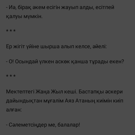
- Иә, бірақ әкем есігін жауып алды, есітпей
қалуы мүмкін.
* * *
Ер жігіт үйіне шырша алып келсе, әйелі:
- О! Осындай үлкен аскөк қанша тұрады екен?
* * *
Мектептегі Жаңа Жыл кеші. Бастапқы әскери
дайындықтан мұғалім Аяз Атаның киімін киіп
алған:
- Сәлеметсіңдер ме, балалар!