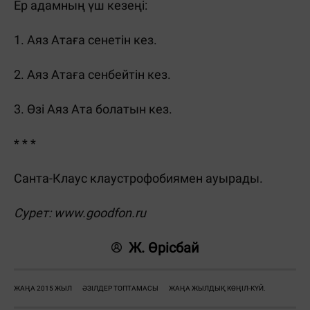
Ер адамның үш кезеңі:
1. Аяз Атаға сенетін кез.
2. Аяз Атаға сенбейтін кез.
3. Өзі Аяз Ата болатын кез.
* * *
Санта-Клаус клаустрофобиямен ауырады.
Сурет:
www.goodfon.ru
Ж. Өрісбай
ЖАҢА 2015 ЖЫЛ
ӘЗІЛДЕР ТОПТАМАСЫ
ЖАҢА ЖЫЛДЫҚ КӨҢІЛ-КҮЙ.