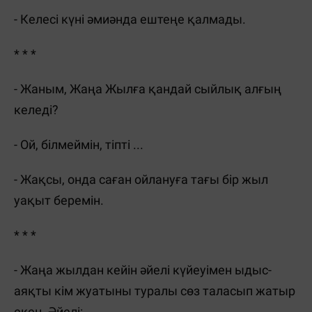
- Келесі күні әмиәнда ештеңе қалмады.
* * *
- Жаным, Жаңа Жылға қандай сыйлық алғың
келеді?
- Ой, білмеймін, тіпті ...
- Жақсы, онда саған ойлануға тағы бір жыл
уақыт беремін.
* * *
- Жаңа жылдан кейін әйелі күйеуімен ыдыс-
аяқты кім жуатыны туралы сөз таласып жатыр
екен. Әйелі: