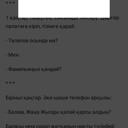
* * *
1 қаңтар, таңертең. Емханада тексеру. Дәрігер
палатаға кіріп, тізімге қарай:
- Талапов осында ма?
- Мен.
- Фамильяңыз қандай?
* * *
Бірінші қаңтар. Әке-шеше телефон арқылы:
- Балам, Жаңа Жылды қалай қарсы алдың?
Баласы нені сұрап жатқанын нақты түсінбей: