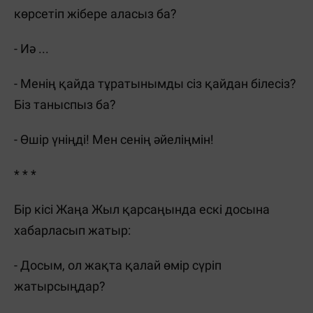
көрсетіп жібере аласыз ба?
- Иә ...
- Менің қайда тұратынымды сіз қайдан білесіз?
Біз таныспыз ба?
- Өшір үніңді! Мен сенің әйеліңмін!
* * *
Бір кісі Жаңа Жыл қарсаңында ескі досына
хабарласып жатыр:
- Досым, ол жақта қалай өмір сүріп
жатырсыңдар?