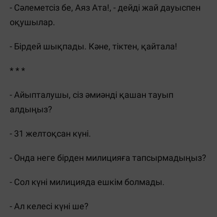
- Сәлеметсіз бе, Аяз Ата!, - дейді жай дауыспен
оқушылар.
- Бірдей шықпады. Кәне, тіктен, қайтала!
* * *
- Айыпталушы, сіз әмиәнді қашан тауып
алдыңыз?
- 31 желтоқсан күні.
- Онда неге бірден милицияға тапсырмадыңыз?
- Сол күні милицияда ешкім болмады.
- Ал келесі күні ше?