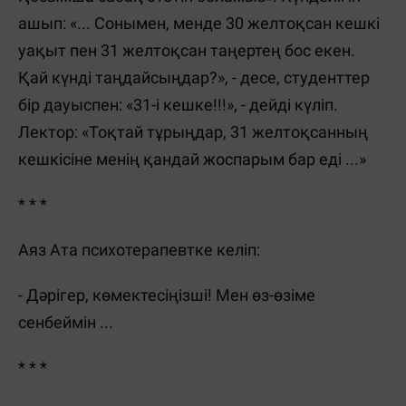
ашып: «... Сонымен, менде 30 желтоқсан кешкі
уақыт пен 31 желтоқсан таңертең бос екен.
Қай күнді таңдайсыңдар?», - десе, студенттер
бір дауыспен: «31-і кешке!!!», - дейді күліп.
Лектор: «Тоқтай тұрыңдар, 31 желтоқсанның
кешкісіне менің қандай жоспарым бар еді ...»
* * *
Аяз Ата психотерапевтке келіп:
- Дәрігер, көмектесіңізші! Мен өз-өзіме
сенбеймін ...
* * *