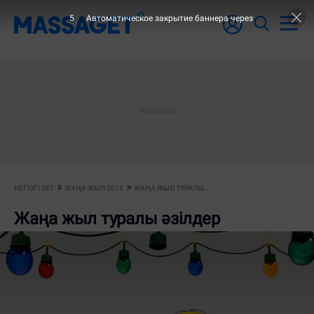
5
Автоматическое закрытие баннера через
НЕГІЗГІ БЕТ
ЖАҢА ЖЫЛ 2015
ЖАҢА ЖЫЛ ТУРАЛЫ...
Жаңа жыл туралы әзілдер