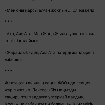
- Мен оны қарсы алған жоқпын ... Ол өзі келді.
* * *
- Ата, Аяз Ата! Мен Жаңа Жылға үлкен қызыл
көлікті қалаймын!
- Жарайды!, - деп, Аяз Ата пәтерді жандырып
жіберіпті.
* * *
Желтоқсан айының соңы. ЖОО-нда лекция
жүріп жатыр. Лектор: «Біз маңызды
тақырыпты талдауға үлгермей қалдық.
Қосымша сабақ өтетін боламыз». Күнделігін