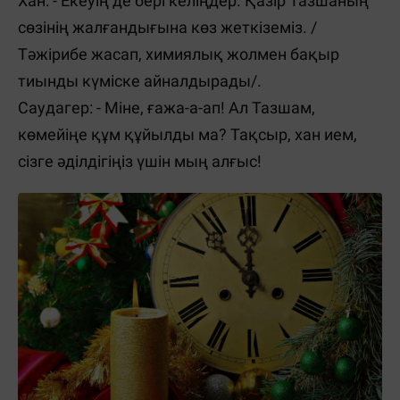
Хан: - Екеуің де бері келіңдер. Қазір Тазшаның
сөзінің жалғандығына көз жеткіземіз. /
Тәжірибе жасап, химиялық жолмен бақыр
тиынды күміске айналдырады/.
Саудагер: - Міне, ғажа-а-ап! Ал Тазшам,
көмейіңе құм құйылды ма? Тақсыр, хан ием,
сізге әділдігіңіз үшін мың алғыс!