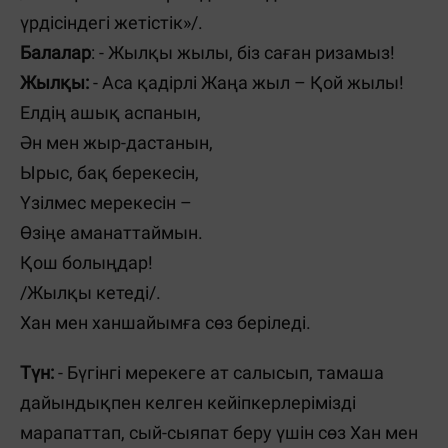
үрдісіндегі жетістік»/.
Балалар
: - Жылқы жылы, біз саған ризамыз!
Жылқы:
-
Аса қадірлі Жаңа жыл – Қой жылы!
Елдің ашық аспанын,
Ән мен жыр-дастанын,
Ырыс, бақ берекесін,
Үзілмес мерекесін –
Өзіңе аманаттаймын.
Қош болыңдар!
/Жылқы кетеді/.
Хан мен ханшайымға сөз беріледі.
Түн:
- Бүгінгі мерекеге ат салысып, тамаша
дайындықпен келген кейіпкерлерімізді
марапаттап, сый-сыяпат беру үшін сөз Хан мен