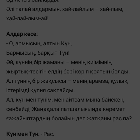
Әлі талай алдармын, хай-лайлым – хай-лым,
хай-лай-лым-ай!
Алдар көсе:
- О, армысың, алтын Күн,
Бармысың, барқыт Түн!
Әй, күннің бір жаманы – менің киімімнің
жыртық-тесігін елдің бәрі көріп қоятын болды.
Ал түннің бір жақсысы – менің арамза, қулық
істерімді құпия сақтайды.
Ал, күн мен түнім, мен айтсам мына байекең
сенбейді, Жаңақала патшалығында керемет
ғажайыптардың болайын деп жатқаны рас па?
Күн мен Түн:
- Рас.