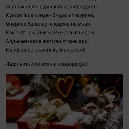
Жаңа жылды сарылып тосып жүрген
Күнделікке күнде «5» қосып жүрген,
Өнерпаз балаларға қоржынымнан
Кәмпитті сыйлығымен қосып берем
Алдымен келе жатқан Атамызды
Қарсылайық әуеннің асылымен!
/Барлығы Аяз атаны шақырады/.