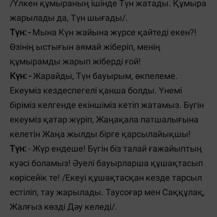
/
Үлкен құмыраның ішінде Түн жатады. Құмыра
жарылады да, Түн шығады
/
.
Түн: -
Мына Күн жайына жүрсе қайтеді екен?!
Өзінің ыстығын аямай жіберіп, менің
құмырамды жарып жіберді ғой!
Күн: -
Жарайды, Түн бауырым, өкпелеме.
Екеуміз кездеспегелі қанша болды. Үнемі
біріміз келгенде екіншіміз кетіп жатамыз. Бүгін
екеуміз қатар жүріп, Жаңақала патшалығына
келетін Жаңа жылды бірге қарсылайықшы!
Түн:
- Жүр ендеше! Бүгін біз талай ғажайыптың
куәсі боламыз! Әуелі бауырларша құшақтасып
көрісейік те! /Екеуі құшақтасқан кезде тарсыл
естіліп, тау жарылады. Таусоғар мен Саққұлақ,
Жалғыз көзді Дәу келеді/.