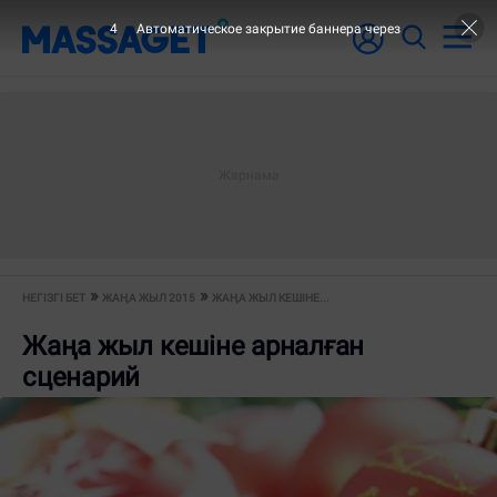
4
Автоматическое закрытие баннера через
НЕГІЗГІ БЕТ
ЖАҢА ЖЫЛ 2015
ЖАҢА ЖЫЛ КЕШІНЕ...
Жаңа жыл кешіне арналған
сценарий