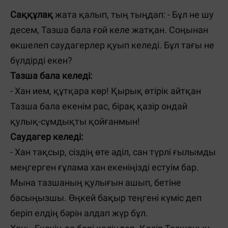
Саққұлақ
жата қалып, тың тыңдап: - Бұл не шу
десем, Тазша бала ғой келе жатқан. Соңынан
өкшелеп саудагерлер қуып келеді. Бұл тағы не
бүлдірді екен?
Тазша бала келеді:
- Хан ием, құтқара көр! Қырық өтірік айтқан
Тазша бала екенім рас, бірақ қазір ондай
қулық-сұмдықты қойғанмын!
Саудагер келеді:
- Хан тақсыр, сіздің өте әділ, сан түрлі ғылымды
меңгерген ғұлама хан екеніңізді естуім бар.
Мына тазшаның қулығын ашып, бетіне
басыңызшы. Өңкей бақыр теңгені күміс деп
беріп елдің бәрін алдап жүр бұл.