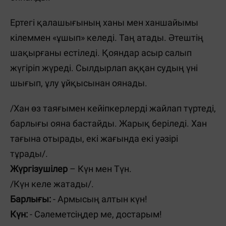
Ертегі қалашығының ханы мен ханшайымы
кілеммен «ұшып» келеді.
Таң атады. Әтештің
шақырғаны естіледі. Қояндар асыр салып
жүгіріп жүреді. Сылдырлап аққан судың үні
шығып, ұлу ұйқысынан оянады.
/Хан өз таяғымен кейіпкерлерді жайлап түртеді,
барлығы ояна бастайды.
Жарық беріледі. Хан
тағына отырады, екі жағында екі уәзірі
тұрады
/.
Жүргізушілер
– Күн мен Түн.
/
Күн келе жатады
/
.
Барлығы:
- Армысың алтын күн!
Күн:
- Сәлеметсіңдер ме, достарым!