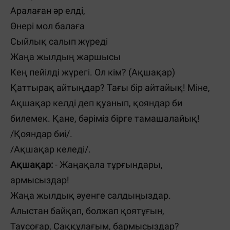
Аралаған әр елді,
Өнері мол балаға
Сыйлық салып жүреді
Жаңа жылдың жаршысы
Кең пейілді жүрегі. Ол кім? (Ақшақар)
Қаттырақ айтыңдар? Тағы бір айтайық! Міне,
Ақшақар келді деп қуанып, қояндар би
билемек. Қане, бәріміз бірге тамашалайық!
/Қояндар биі/.
/
Ақшақар келеді
/
.
Ақшақар:
- Жаңақала тұрғындары,
армысыздар!
Жаңа жылдық әуенге салдыңыздар.
Алыстан байқап, болжап қоятұғын,
Таусоғар, Саққұлағым, бармысыздар?