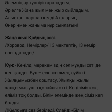
Әлемнің әр түкпірін араладым,
Әр елге Жаңа жыл мен жыр сыйладым.
Алыстан шаршап келді Аталарың
Өнеріңмен жаныма нұр сыйлағын!
Жаңа жыл Қойдың сөзі.
/Хоровод. Нөмірлер/ 13 мектептің 13 нөмірі
орындалады/.
Күн:
- Көңілді мерекеміздің сәл мұңды сәті де
кеп қалды. Бұл – ескі жылмен, сүйікті
Жылқымызбен қоштасу. Жылқы жылы
халқымыз үшін қолайлы өтті. Көңіліміз көк,
еліміз тоқ болды. Білім әлемінде жеңісіміз көп
болды.
/Жылқыға сөз беріледі. Слайд: «Білім