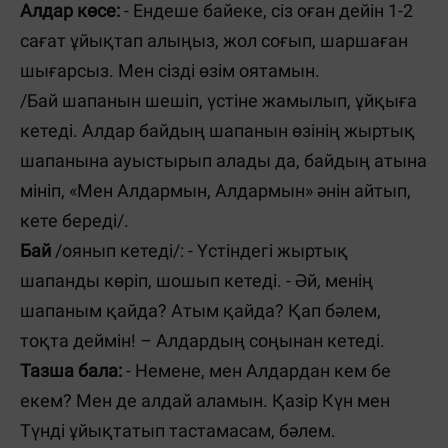
Алдар көсе:
- Ендеше байеке, сіз оған дейін 1-2
сағат ұйықтап алыңыз, жол соғып, шаршаған
шығарсыз. Мен сізді өзім оятамын.
/
Бай шапанын шешіп, үстіне жамылып, ұйқыға
кетеді. Алдар байдың шапанын өзінің жыртық
шапанына ауыстырып алады да, байдың атына
мініп, «Мен Алдармын, Алдармын» әнін айтып,
кете береді
/
.
Бай
/оянып кетеді/: - Үстіндегі жыртық
шапанды көріп, шошып кетеді. - Әй, менің
шапаным қайда? Атым қайда? Қап бәлем,
тоқта деймін! – Алдардың соңынан кетеді.
Тазша бала:
- Немене, мен Алдардан кем бе
екем? Мен де алдай аламын. Қазір Күн мен
Түнді ұйықтатып тастамасам, бәлем.