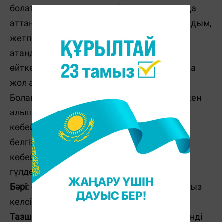
болатын. Сол жолда ерінбей, жаяу Бағдатқа
аттандым, әлемнің көптеген елдерінде болдым,
жетпіс тіл игердім, әлемдегі Екінші ұстаз
атандым. Қазір сендер бақыттысыңдар,
өйткені оқимын, білімді игерем деген жасқа
жол ашық, барлық жағдай жасалған.
Болашақта сендердің патшалықтарың үлкен
алып қалаға айналмақ, өндіріс ошақтары
көбейіп, халқы бай мекен болмақ. «Алтын
белгі» иегерлері көбейіп, білімді жастар
көбейеді, олар Жаңақаланы одан әрі
гүлдендіретін болады.
Бәрі:
- Рахмет сізге, Екінші ұстаз! Айтқаныңыз
келсін!
Тазша бала:
- Бәрің де кешіріңдерші мені. Енді