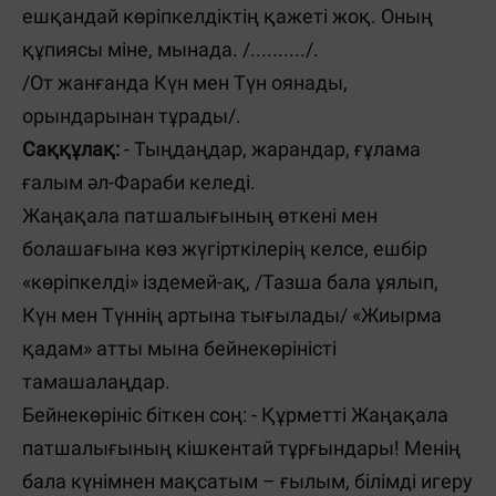
ешқандай көріпкелдіктің қажеті жоқ. Оның
құпиясы міне, мынада. /........../.
/От жанғанда Күн мен Түн оянады,
орындарынан тұрады/.
Саққұлақ:
- Тыңдаңдар, жарандар, ғұлама
ғалым әл-Фараби келеді.
Жаңақала патшалығының өткені мен
болашағына көз жүгірткілерің келсе, ешбір
«көріпкелді» іздемей-ақ, /Тазша бала ұялып,
Күн мен Түннің артына тығылады/ «Жиырма
қадам» атты мына бейнекөріністі
тамашалаңдар.
Бейнекөрініс біткен соң: - Құрметті Жаңақала
патшалығының кішкентай тұрғындары! Менің
бала күнімнен мақсатым – ғылым, білімді игеру