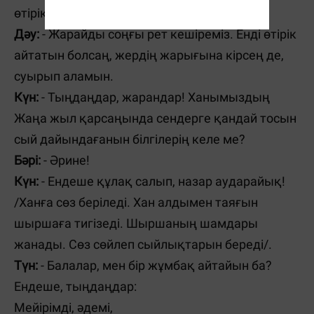
өтірік айтпаймын.
Дәу:
- Жарайды соңғы рет кешіреміз. Енді өтірік
айтатын болсаң, жердің жарығына кірсең де,
суырып аламын.
Күн:
- Тыңдаңдар, жарандар! Ханымыздың
Жаңа жыл қарсаңында сендерге қандай тосын
сый дайындағанын білгілерің келе ме?
Бәрі:
- Әрине!
Күн:
- Ендеше құлақ салып, назар аударайық!
/Ханға сөз беріледі. Хан алдымен таяғын
шыршаға тигізеді. Шыршаның шамдары
жанады. Сөз сөйлеп сыйлықтарын береді/.
Түн:
- Балалар, мен бір жұмбақ айтайын ба?
Ендеше, тыңдаңдар:
Мейірімді, әдемі,