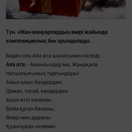
Түн. «Жан-жануарлардың өмірі жайында
композициялық би» орындалады.
Биден соң Аяз ата шанасымен келеді.
Аяз ата:
- Амансыздар ма, Жаңақала
патшалығының тұрғындары!
Алыс-алыс белдерден
Орман, тоғай, көлдерден
Асып өтіп келемін.
Білім қуған баланы,
Өнері мен дараны
Қуантқалы келемін.