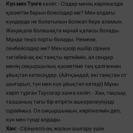
Күн мен Түнге
келіп: - Сіздер менің көріпкелдік
қасиетім барын білесіздер ме? Мен алдағы
күндерде не болатынын болжап бере аламын.
Жаңақала болашақта мұнай қаласы болады.
Мұнда теңіз порты болады. Немене,
сенбейсіздер ме? Мен қазір ешбір сіріңке
тигізбей-ақ екі таяқты өртеймін, ал сендер
менің сиқыршылық қасиетіме таң қалғаннан
ұйықтап кетесіңдер. (Айтқандай, екі таяқтан от
шығарып, түн мен күн ұйықтап кетеді) Мұны
көріп тұрған Таусоғар ханға келіп: - Хан, тақсыр,
тазшаның тағы бір өтірігін әшкерелеуіңізді
сұраймыз. Ол сиқыршымын, көріпкелмін деп,
күн мен түнді алдады.
Хан:
- Сіріңкесіз-ақ жалын шығару үшін