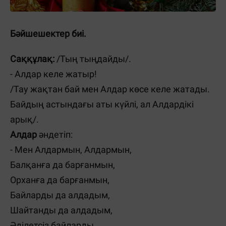
Бәйшешектер биі.
Саққұлақ:
/Тың тыңдайды/.
- Алдар келе жатыр!
/
Тау жақтан бай мен Алдар көсе келе жатады.
Байдың астындағы аты күйлі, ал Алдардікі
арық
/
.
Алдар
әндетіп:
- Мен Алдармын, Алдармын,
Балқанға да барғанмын,
Орханға да барғанмын,
Байларды да алдадым,
Шайтанды да алдадым,
Әділетсіз байларды.