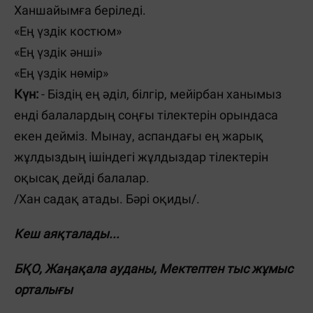
Ханшайымға беріледі.
«Ең үздік костюм»
«Ең үздік әнші»
«Ең үздік нөмір»
Күн:
- Біздің ең әділ, білгір, мейірбан ханымыз
енді балалардың соңғы тілектерін орындаса
екен дейміз. Мынау, аспандағы ең жарық
жұлдыздың ішіндегі жұлдыздар тілектерін
оқысақ дейді балалар.
/Хан садақ атады. Бәрі оқиды/.
Кеш аяқталады...
БҚО, Жаңақала ауданы, Мектептен тыс жұмыс
орталығы