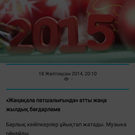
18 Желтоқсан 2014, 20:10
«Жаңақала патшалығында» атты жаңа
жылдық бағдарлама
Барлық кейіпкерлер ұйықтап жатады.
Музыка
ойнайды.