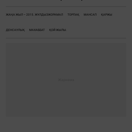
ЖАҢА ЖЫЛ – 2015. ЖҰЛДЫЗЖОРАМАЛ
ТОРПАҚ
МАНСАП
ҚАРЖЫ
ДЕНСАУЛЫҚ
МАХАББАТ
ҚОЙ ЖЫЛЫ.