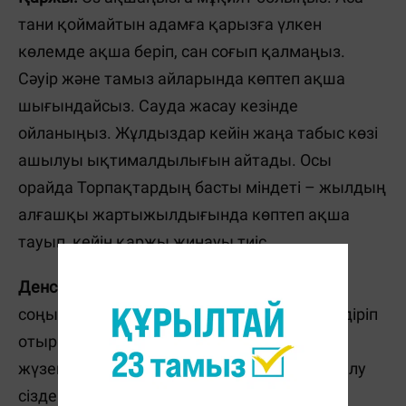
тани қоймайтын адамға қарызға үлкен
көлемде ақша беріп, сан соғып қалмаңыз.
Сәуір және тамыз айларында көптеп ақша
шығындайсыз. Сауда жасау кезінде
ойланыңыз.
Жұлдыздар к
ейін жаңа табыс көзі
ашылуы ықтималдылығын айтады.
Осы
орайда Торпақтардың басты міндеті – жылдың
алғашқы жартыжылдығында көптеп ақша
тауып, кейін қаржы жинауы тиіс.
Денсаулық.
Қой жылы Торпақтарды жыл
соңына дейін үлкен күш-қуатпен жігерлендіріп
отырады. Соған орай, ойлаған мақсаттар
жүзеге асады. Жанұяңызбен отырып демалу
сіздердің араларыңыздағы