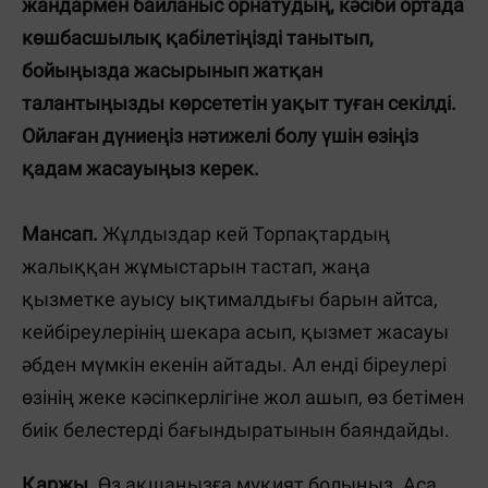
жандармен байланыс орнатудың, к
әсіби ортада
көшбасшылық қабілетіңізді танытып,
бойыңызда жасырынып жатқан
талантыңызды көрсететін уақыт туған секілді.
Ойлаған дүниеңіз нәтижелі болу үшін өзіңіз
қадам жасауыңыз керек.
Мансап.
Жұлдыздар кей Торпақтардың
жалыққан жұмыстарын тастап, жаңа
қызметке ауысу ықтималдығы барын айтса,
кейбіреулерінің шекара асып, қызмет жасауы
әбден мүмкін екенін айтады. Ал енді біреулері
өзінің жеке кәсіпкерлігіне жол ашып, өз бетімен
биік белестерді бағындыратынын баяндайды.
Қаржы.
Өз ақшаңызға мұқият болыңыз. Аса