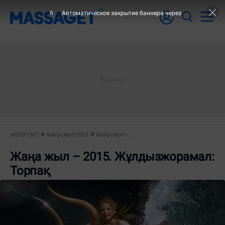
5
Автоматическое закрытие баннера через
НЕГІЗГІ БЕТ
ЖАҢА ЖЫЛ 2015
ЖАҢА ЖЫЛ –...
Жаңа жыл – 2015. Жұлдызжорамал:
Торпақ