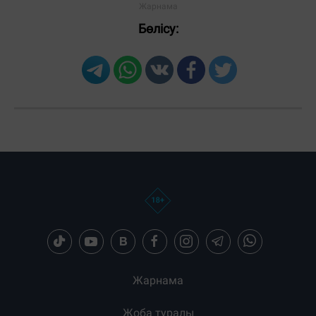
Бөлісу:
Жарнама
Жоба туралы