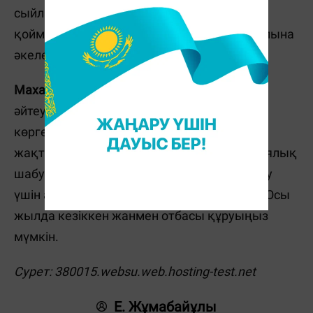
сыйластықтарыңызды арттырып қана
қоймайды, энергетикалық жігеріңізді қалпына
әкеледі.
Махаббат.
Ең қызығына да келдік-ау,
әйтеуір. Торпақтар жылдың басында бір
көргеннен ғашық болуы мүмкін. Және ол
жақтан да қарсылық тумайды. Психологиялық
шабуылдар болмауы және көңіліңіз қалмау
үшін айналадағыларға көп сене бермеңіз. Осы
жылда кезіккен жанмен отбасы құруыңыз
мүмкін.
Сурет: 380015.websu.web.hosting-test.net
Е. Жұмабайұлы