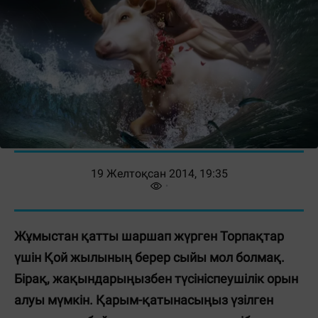
19 Желтоқсан 2014, 19:35
Жұмыстан қатты шаршап жүрген Торпақтар
үшін Қой жылының берер сыйы мол болмақ.
Бірақ, жақындарыңызбен түсініспеушілік орын
алуы мүмкін.
Қарым-қатынасыңыз үзілген