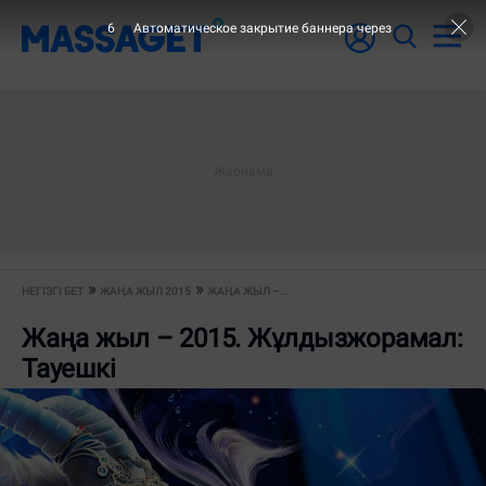
5
Автоматическое закрытие баннера через
НЕГІЗГІ БЕТ
ЖАҢА ЖЫЛ 2015
ЖАҢА ЖЫЛ –...
Жаңа жыл – 2015. Жұлдызжорамал:
Тауешкі