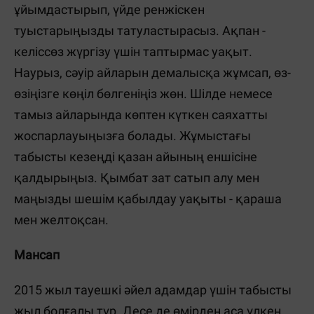
ұйымдастырып, үйде ренжіскен
туыстарыңызды татуластырасыз. Ақпан -
келіссөз жүргізу үшін таптырмас уақыт.
Наурыз, сәуір айларын демалысқа жұмсап, өз-
өзіңізге көңіл бөлгеніңіз жөн. Шілде немесе
тамыз айларында көптен күткен саяхатты
жоспарлауыңызға болады. Жұмыстағы
табысты кезеңді қазан айының еншісіне
қалдырыңыз. Қымбат зат сатып алу мен
маңызды шешім қабылдау уақыты - қараша
мен желтоқсан.
Мансап
2015 жыл тауешкі әйел адамдар үшін табысты
жыл болғалы тұр. Десе де өмірден аса үлкен