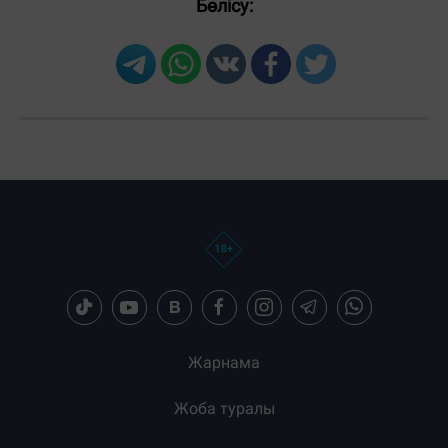
Бөлісу:
Жарнама
Жоба туралы