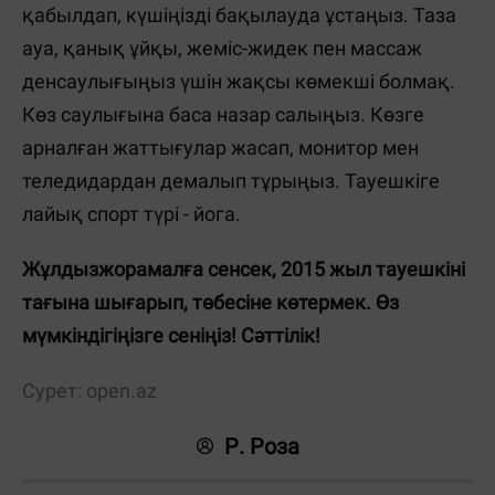
қабылдап, күшіңізді бақылауда ұстаңыз. Таза
ауа, қанық ұйқы, жеміс-жидек пен массаж
денсаулығыңыз үшін жақсы көмекші болмақ.
Көз саулығына баса назар салыңыз. Көзге
арналған жаттығулар жасап, монитор мен
теледидардан демалып тұрыңыз. Тауешкіге
лайық спорт түрі - йога.
Жұлдызжорамалға сенсек, 2015 жыл тауешкіні
тағына шығарып, төбесіне көтермек. Өз
мүмкіндігіңізге сеніңіз! Сәттілік!
Сурет: open.az
Р. Роза