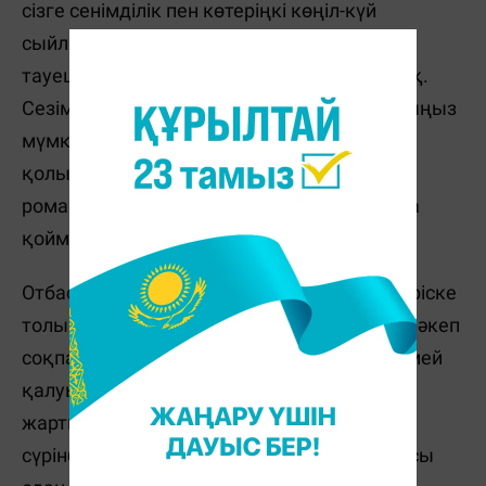
сізге сенімділік пен көтеріңкі көңіл-күй
сыйлайды. Өз махаббатын жолықтырған
тауешкі қарым-қатынаста тұрақты болмақ.
Сезіміңіз суып бара жатқандай ойда болуыңыз
мүмкін, бірақ, бұл - қате пікір. Оны түзеу өз
қолыңызда, бірге киноға бару мен
романтикалық кездесулер бәрін өз орнына
қоймақ.
Отбасылы тауешкілер үшін 2015 жыл өзгеріске
толы болмақ. Өзгерістің салдары өкінішке әкеп
соқпас үшін тауешкінің ұрыс кезінде үндемей
қалуы қажет. Отбасы үшін алғашқы
жартыжылдық қауіптірек. Бұл сынақтан
сүрінбей өткен отбасының қарым-қатынасы