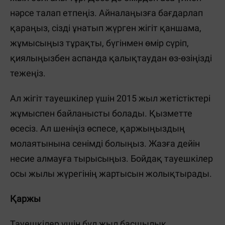
нәрсе талап етпеңіз. Айналаңызға бағдарлап
қараңыз, сізді ұнатып жүрген жігіт қаншама,
жұмысыңыз тұрақты, бүгінмен өмір сүріп,
қиялыңызбен аспанда қалықтаудан өз-өзіңізді
тежеңіз.
Ал жігіт тауешкілер үшін 2015 жыл жетістіктері
жұмыспен байланысты болады. Қызметте
өсесіз. Ал шеніңіз өспесе, қаржыңыздың
молаятынына сенімді болыңыз. Жазға дейін
несие алмауға тырысыңыз. Бойдақ тауешкілер
осы жылы жүрегінің жартысын жолықтырады.
Қаржы
Тауешкілер үшін бұл жыл басшылық