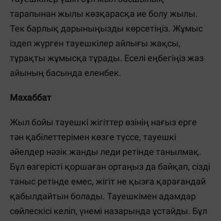
тарапынан жылы көзқарасқа ие болу жылы.
Тек барлық дарыныңызды көрсетіңіз. Жұмыс
іздеп жүрген тауешкілер айлығы жақсы,
тұрақты жұмысқа тұрады. Еселі еңбегіңіз жаз
айының басында еленбек.
Махаббат
Жыл бойы тауешкі жігіттер өзінің нағыз ерге
тән қабілеттерімен көзге түссе, тауешкі
әйелдер нәзік жанды леди ретінде танылмақ.
Бұл өзгерісті қоршаған ортаңыз да байқап, сізді
таныс ретінде емес, жігіт не қызға қарағандай
қабылдайтын болады. Тауешкімен адамдар
сөйлескісі келіп, үнемі назарында ұстайды. Бұл