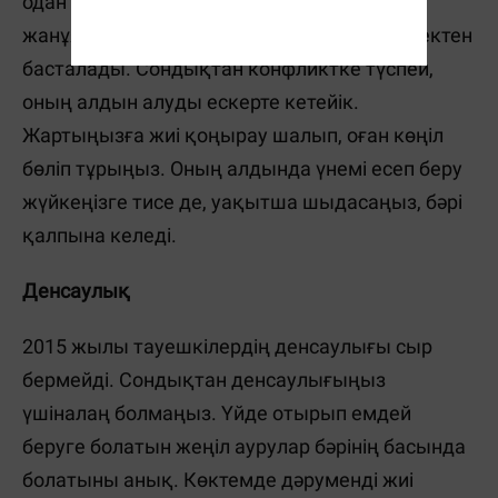
одан сайын нығыздала түспек. Тауешкі
жанұясындағы ұрыс-керіс көбіне ұсақ-түйектен
басталады. Сондықтан конфликтке түспей,
оның алдын алуды ескерте кетейік.
Жартыңызға жиі қоңырау шалып, оған көңіл
бөліп тұрыңыз. Оның алдында үнемі есеп беру
жүйкеңізге тисе де, уақытша шыдасаңыз, бәрі
қалпына келеді.
Денсаулық
2015 жылы тауешкілердің денсаулығы сыр
бермейді. Сондықтан денсаулығыңыз
үшіналаң болмаңыз. Үйде отырып емдей
беруге болатын жеңіл аурулар бәрінің басында
болатыны анық. Көктемде дәруменді жиі