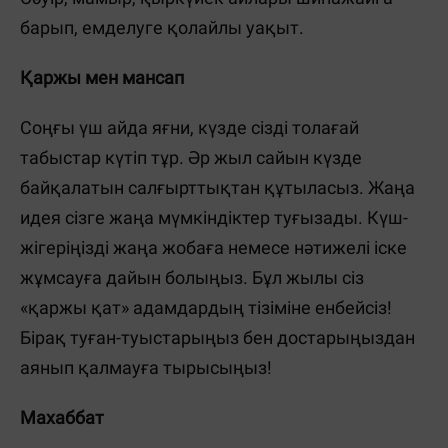
барып, емделуге қолайлы уақыт.
Қаржы мен мансап
Соңғы үш айда яғни, күзде сізді толағай
табыстар күтіп тұр. Әр жыл сайын күзде
байқалатын салғырттықтан құтыласыз. Жаңа
идея сізге жаңа мүмкіндіктер туғызады. Күш-
жігеріңізді жаңа жобаға немесе нәтижелі іске
жұмсауға дайын болыңыз. Бұл жылы сіз
«қаржы қат» адамдардың тізіміне енбейсіз!
Бірақ туған-туыстарыңыз бен достарыңыздан
аянып қалмауға тырысыңыз!
Махаббат