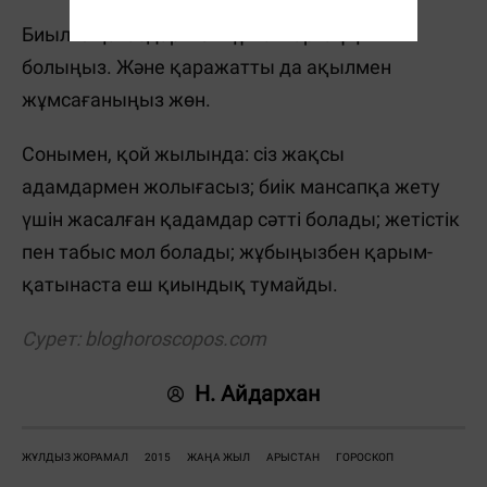
Биыл іс-қағаздар мен құжаттарға ұқыпты
болыңыз. Және қаражатты да ақылмен
жұмсағаныңыз жөн.
Сонымен, қой жылында: сіз жақсы
адамдармен жолығасыз; биік мансапқа жету
үшін жасалған қадамдар сәтті болады; жетістік
пен табыс мол болады; жұбыңызбен қарым-
қатынаста еш қиындық тумайды.
Сурет:
bloghoroscopos.com
Н. Айдархан
ЖҰЛДЫЗ ЖОРАМАЛ
2015
ЖАҢА ЖЫЛ
АРЫСТАН
ГОРОСКОП