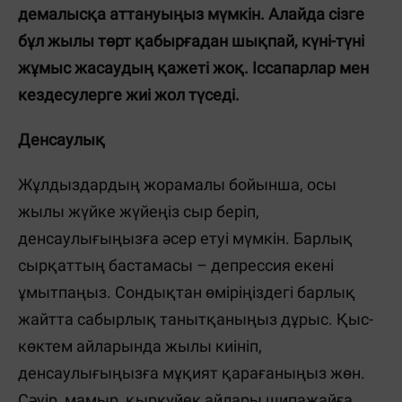
демалысқа аттануыңыз мүмкін. Алайда сізге
бұл жылы төрт қабырғадан шықпай, күні-түні
жұмыс жасаудың қажеті жоқ. Іссапарлар мен
кездесулерге жиі жол түседі.
Денсаулық
Жұлдыздардың жорамалы бойынша, осы
жылы жүйке жүйеңіз сыр беріп,
денсаулығыңызға әсер етуі мүмкін. Барлық
сырқаттың бастамасы – депрессия екені
ұмытпаңыз. Сондықтан өміріңіздегі барлық
жайтта сабырлық танытқаныңыз дұрыс. Қыс-
көктем айларында жылы киініп,
денсаулығыңызға мұқият қарағаныңыз жөн.
Сәуір, мамыр, қыркүйек айлары шипажайға