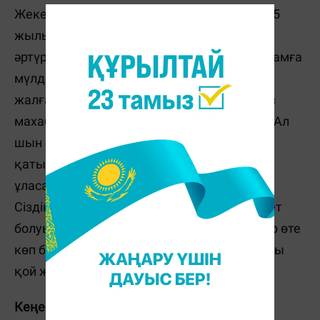
Жеке өміріңізге қатыстының барлығы 2015
жылы реттеледі. Әрине, әркімнің басында
әртүрлі жағдай бар. Егер жаныңыздағы адамға
мүлде көңіліңіз толмай, төзім таусылса,
жалғастырудың қажеті жоқ. Мүмкін нағыз
махаббатты әлі кездестірмеген боларсыз. Ал
шын сүйетін адамды тапсаңыз, қарым-
қатынасыңыз адал әрі шынайы сезімге
ұласады. Жұбыңызға қамқор бола біліңіз.
Сіздің ақыл-кеңесіңіз сүйіктіңізге аса қажет
болуы мүмкін. Жаңа жылда жаңа таныстар өте
көп болады. Бірақ сақ болыңыз! Арыстанды
қой жылы алдау оңайға соғуы мүмкін.
Кеңес