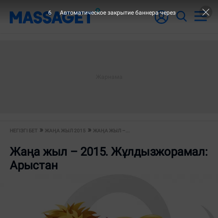
6
Автоматическое закрытие баннера через
НЕГІЗГІ БЕТ
ЖАҢА ЖЫЛ 2015
ЖАҢА ЖЫЛ –...
Жаңа жыл – 2015. Жұлдызжорамал:
Арыстан