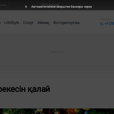
балар
6
Автоматическое закрытие баннера через
Редакция
р
LifeStyle
Спорт
Аймақ
Фоторепортаж
+7 (70
екесін қалай