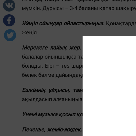
мүмкін. Дұрысы – 3-4 баланы қатар шақыру
Жеңіл ойындар ойластырыңыз.
Қонақтарда
жеңіл.
Мерекеге лайық жер.
Бөлмеде ойыншықта
балалар ойыншыққа таласпайды. Мүмкіндіг
болады. Бірі – тез шаршап, жалғыз отыру
бөлек бөлме дайындаңыз.
Ешкімнің ұйқысы, тамақ ішкісі келмейті
ақылдасып алғаныңыз жөн. Және мерекелі
Үнемі музыка қосып қоюдың қажеті жоқ.
О
Печенье, жеміс-жидек, компот сынды жең