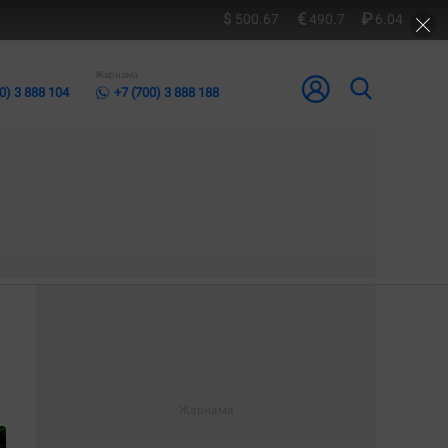
500.67
490.7
6.04
Жарнама
0) 3 888 104
+7 (700) 3 888 188