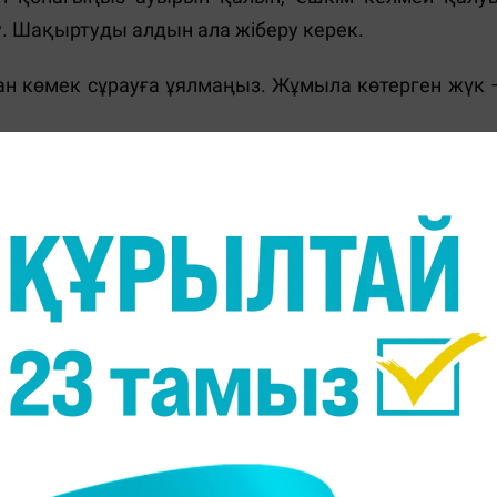
. Шақыртуды алдын ала жіберу керек.
н көмек сұрауға ұялмаңыз. Жұмыла көтерген жүк 
р немесе артық нәрселер болмағаны жөн. Сонд
інше бөлмені босатуға тырысыңыз. Балалар әртүрл
ды жөн көруі мүмкін. Сондықтан, демалуға арналға
ндей уақыт таңдаңыз.
Бұл туралы ата-аналарыме
к кештің қаншада аяқталатынын хабарлаңыз.
ны тек ойын барысында пайдаланылған дұрыс.
іл тағамдар ұсыныңыз.
Жасы үлкен балаларға жаң