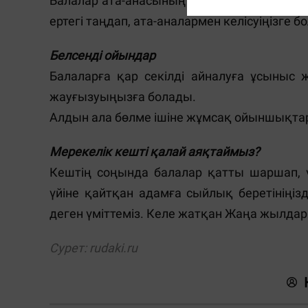
Балалар ата-анасының қуыршақ кейпіне ен
ертегі таңдап, ата-аналармен келісуіңізге б
Белсенді ойындар
Балаларға қар секілді айналуға ұсыныс 
жауғызуыңызға болады.
Алдын ала бөлме ішіне жұмсақ ойыншықтард
Мерекелік кешті қалай аяқтаймыз?
Кештің соңында балалар қатты шаршап, ү
үйіне қайтқан адамға сыйлық беретініңі
деген үміттеміз. Келе жатқан Жаңа жылда
Сурет: rudaki.ru