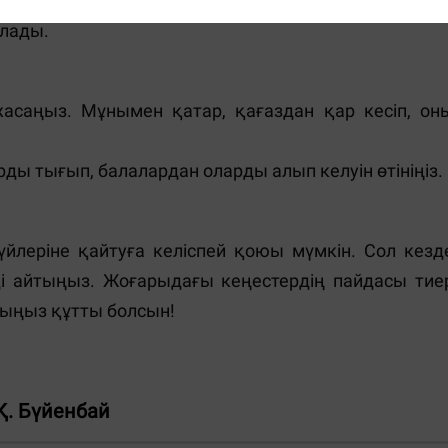
генін жақсы көреді. Осыған орай, қойылымға жақс
олады.
жасаңыз. Мұнымен қатар, қағаздан қар кесіп, он
ы тығып, балалардан оларды алып келуін өтініңіз.
йлеріне қайтуға келіспей қоюы мүмкін. Сол кезд
зді айтыңыз. Жоғарыдағы кеңестердің пайдасы тие
рыңыз құтты болсын!
Қ. Бүйенбай