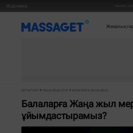
Жарнама
Арнайы жо
Жаңалықта
НЕГІЗГІ БЕТ
ЖАҢА ЖЫЛ 2015
БАЛАЛАРҒА ЖАҢА ЖЫЛ...
Балаларға Жаңа жыл мер
ұйымдастырамыз?