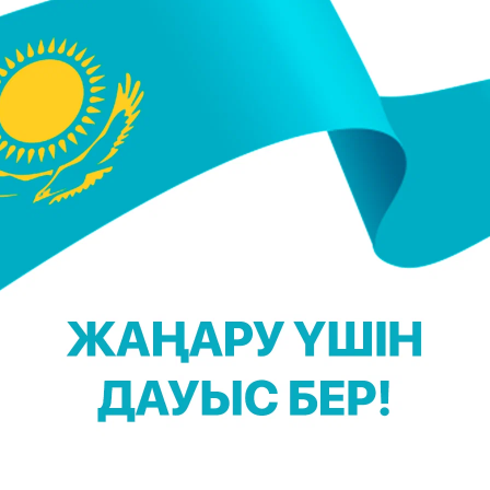
әдеттегі ойындарды ұнатады. Кешті бір ғана ада
өмекшілер қажет. Ойын барысында қиын тапсырмала
енді және отырып ойнайтын ойындарды кезектестір
 оңай:
ды домалатуға болады. Бірақ, аққаланы әркім бөле
 Кеш соңында жақсы әуен қосып, шыршаны айналы