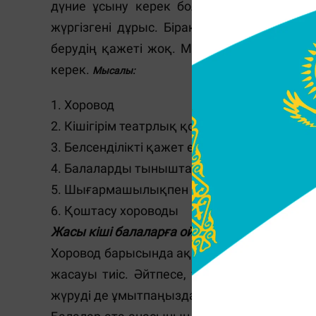
дүние ұсыну керек болса, жасы кішілер 
жүргізгені дұрыс. Бірақ, жүргізушіге к
берудің қажеті жоқ. Міндетті түрде белс
керек.
Мысалы:
1. Хоровод
2. Кішігірім театрлық қойылым
3. Белсенділікті қажет ететін ойындар
4. Балаларды тыныштандыратын ойындар
5. Шығармашылықпен айналысу
6. Қоштасу хороводы
Жасы кіші балаларға ойын ұйымдастыру өте
Хоровод барысында аққалаға арналған қар
жасауы тиіс. Әйтпесе, таласып қалады.
жүруді де ұмытпаңыздар.