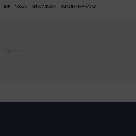
ҚАР
АҚҚАЛА
АҚҚАЛА ЖАСАУ
ҚАҒАЗДАН ҚАР ЖАСАУ