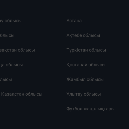
ау облысы
Астана
облысы
Ақтөбе облысы
зақстан облысы
Түркістан облысы
да облысы
Қостанай облысы
блысы
Жамбыл облысы
к Қазақстан облысы
Ұлытау облысы
т
Футбол жаңалықтары