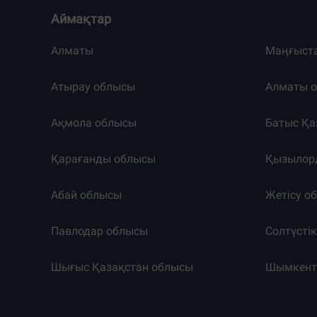
Аймақтар
Алматы
Маңғыст
Атырау облысы
Алматы 
Ақмола облысы
Батыс Қа
Қарағанды облысы
Қызылор
Абай облысы
Жетісу о
Павлодар облысы
Солтүсті
Шығыс Қазақстан облысы
Шымкен