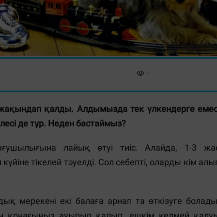
 жақындап қалды. Алдымызда тек үлкендерге емес
есі де тұр. Неден бастаймыз?
ғушылығына лайық өтуі тиіс. Алайда, 1-3 жа
үйіне тікелей тәуелді. Сол себепті, оларды кім алы
қ мерекені екі балаға арнап та өткізуге болады
н қонағыңыз ауырып қалып, ешкім келмей қалу