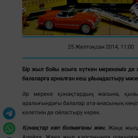
25 Желтоқсан 2014, 11:00
Бір жыл бойы асыға күткен мерекеміз де
балаларға арналған кеш ұйымдастыру мәсел
Әр мереке қонақтардың жасына, қызы
аралығындағы балалар ата-анасының көңіл к
келетінін де ойластыру керек.
Қонақтар көп болмағаны жөн.
Жаңа жылды
Алайда, Жаңа жыл қарсаңында шақырға