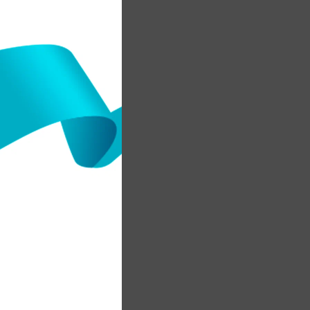
м
р
у
к
п