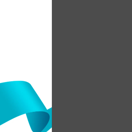
к
.
н
н
е
і