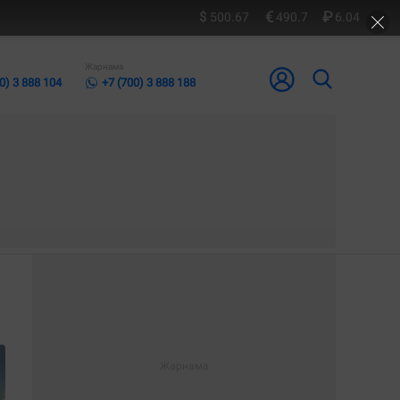
500.67
490.7
6.04
Жарнама
0) 3 888 104
+7 (700) 3 888 188