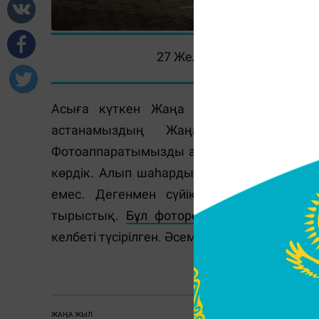
27 Желтоқсан 2014, 20:50
Асыға күткен Жаңа жыл мерекесі де 
астанамыздың Жаңа жылға дайы
Фотоаппаратымызды алып,
әсем қаланың 
көрдік. Алып шаһардың суретке сыймас с
емес. Дегенмен сүйікті қаламыздың әде
тырыстық.
Бұл фоторепортажда
Жаңа жыл
келбеті түсірілген. Әсем қаланың әдемі бей
ЖАҢА ЖЫЛ