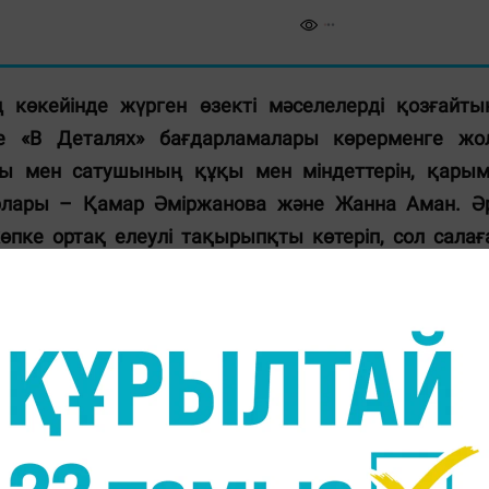
 көкейінде жүрген өзекті мәселелерді қозғайты
не «В Деталях» бағдарламалары көрерменге жо
ы мен сатушының құқы мен міндеттерін, қарым
рлары – Қамар Әміржанова және Жанна Аман. Ә
е ортақ елеулі тақырыпқты көтеріп, сол салағ
ды.
қызметкердің міндеті мен қызмет шеңберінің аясын
н тауарды өткізудің тиімді жолдары туралы, бизне
сөндіру қызметкерінің бір күні, қала тұрғындар
ингтік қызмет, бүтін емес отбасыда тәрбиелені
урасында ой қозғады. «Әркімнің өз шындығы бар
 топ қандай мәселе болмасын, бірнеше тараптард