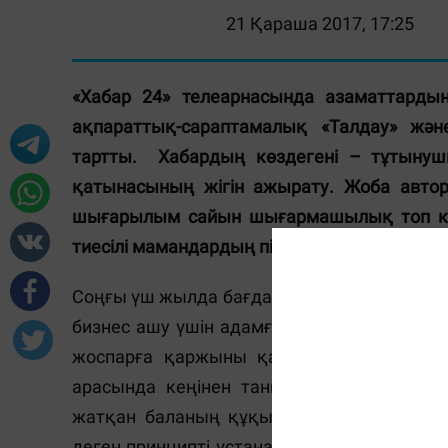
21 Қараша 2017, 17:25
«Хабар 24» телеарнасында азаматтардың
ақпараттық-сараптамалық «Талдау» жә
тартты. Хабардың көздегені – тұтынуш
қатынасының жігін ажырату. Жоба авто
шығарылым сайын шығармашылық топ көпк
тиесілі мамандардың пікірімен беріп отыра
Соңғы үш жылда бағдарламада әлеуметтік 
бизнес ашу үшін адамға не қажет, шығарға
жоспарға қаржыны қайдан іздейміз, өрт 
арасында кеңінен танылып жатқан – клин
жатқан баланың құқығы мен мәртебесі т
деген принципті ұстанатын шығармашылық