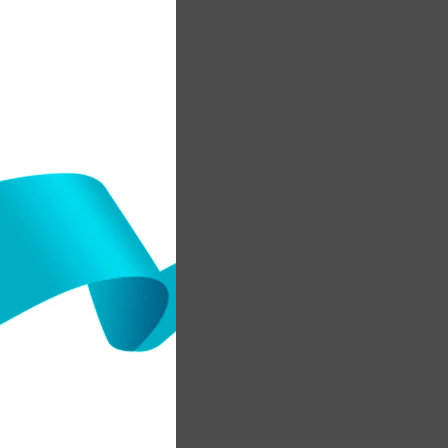
і
н
а
ң
»
а
,
р
і
с
п
,
қ