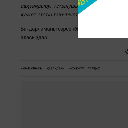
сақтандыру, тұтынушылардың құқытары сы
қажет ететін тақырыптар
», - дейді «Хабар
Бағдарламаны сәрсенбі күні «Хабар 24» ар
аласыздар.
ХАБАР АРНАСЫ
ҚАЗАҚСТАН
KAZAKH TV
ТАЛДАУ