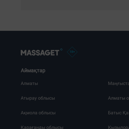
Аймақтар
Алматы
Маңғыст
Атырау облысы
Алматы 
Ақмола облысы
Батыс Қа
Қарағанды облысы
Қызылор