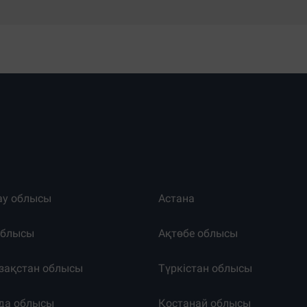
ау облысы
Астана
облысы
Ақтөбе облысы
зақстан облысы
Түркістан облысы
да облысы
Қостанай облысы