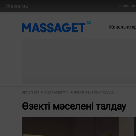
Жарнама
Арнайы жо
Жаңалықта
НЕГІЗГІ БЕТ
ХАБАР АГЕНТТІГІ
ӨЗЕКТІ МӘСЕЛЕНІ ТАЛДАУ...
Өзекті мәселені талдау