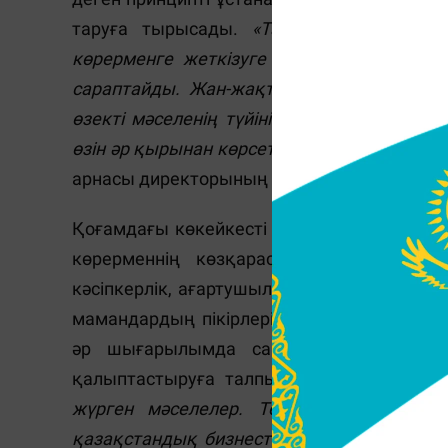
таруға тырысады.
«Талдау» бағдарлам
көрерменге жеткізуге тырысады. Олардың
сараптайды. Жан-жақты пікірлер мен фак
өзекті мәселенің түйінін тарқатады. Қа
өзін әр қырынан көрсетіп, оған қызықты ә
арнасы директорының орынбасары Ольга Г
Қоғамдағы көкейкесті һәм азаматтар үші
көрерменнің көзқарасы қалыптасады. Ж
кәсіпкерлік, ағартушылық, тұрмыстық жән
мамандардың пікірлеріне сүйене отырып,
әр шығарылымда сарапталатын мәселе
қалыптастыруға талпынады. «
Жобаға арқ
жүрген мәселелер. Тек, біздің шығар
қазақстандық бизнесті жаңа деңгейге көт