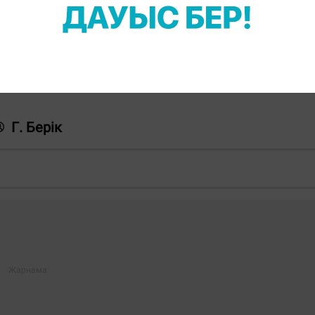
нды мәселелер әлі де болса тереңірек зерттеуд
 24» арнасы директорының орынбасары Ольга Горелик
насының эфирінен немесе
мына сілтеме
бойынша көр
Г. Берік