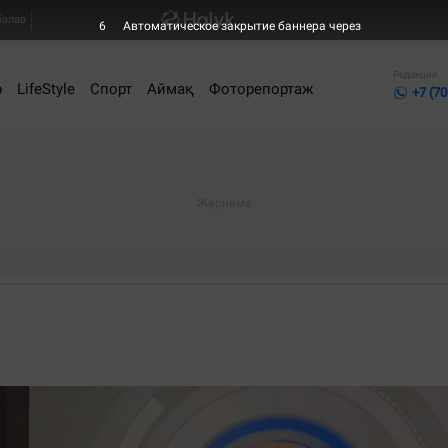
балар
6
Автоматическое закрытие баннера через
Редакция
р
LifeStyle
Спорт
Аймақ
Фоторепортаж
+7 (70