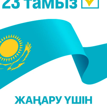
асы бұқара үшін маңызды және тың дүниелерд
 мәні мен адамзат игілігіне берер мүмкіндіктері
тілерді арқау етіп, ақпараттық-танымдық бағытт
лың жұртқа бұрыннан таныс қарапайым мәселелерді
рі заманауи танымдық реңк береді»
- дейді «Хабар 24
орелик.
н пайдалы-танымдық сұрақтарды талдау барысынд
оба еліміздегі әлеуметтік, мәдени, қаржылық
е өзгеде салаларды қамтып, сол салаға қатысы ба
тақырыптың мәнін ашады.Бағдарлама жүргізушілер
нің маңызын айшықтап, ескіге жаңа көзқара
ау болатын тақырыптар бұған дейін де көтерілі
машылық топ жаңа қырынан көрсетеді. Мысалы
еру мүмкіндіктері, жұмысқа орналасу, медициналы