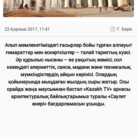
22 Қараша 2017, 11:41
Г. Берік
Алып мемлекетіміздегі ғасырлар бойы тұрған алпауыт
ғимараттар мен ескерткіштер – талай тарихтың куәсі.
Әр құрылыс нысаны – өз уақытың жемісі, сол
кезеңдегі әлеуметтік, саяси, мәдени және техникалық
мүмкіндіктердің айқын көрінісі. Олардың
қойынауында мыңдаған жылдың сыры жатыр. Осы
орайда жаңа маусымнан бастап «Kazakh TV» арнасы
архитектуралық байлықтарымыз туралы «Сәулет
өнері» бағдарламасын ұсынды.