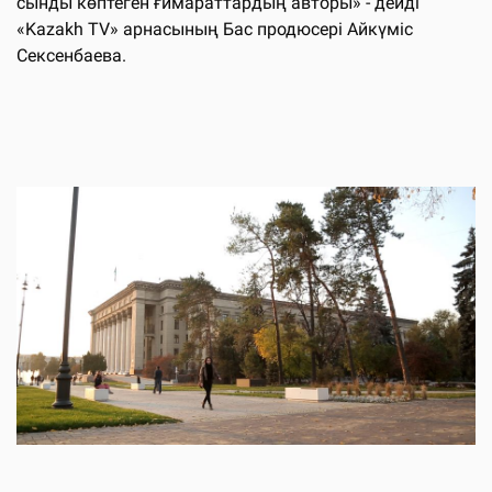
сынды көптеген ғимараттардың авторы» - дейді
«Kazakh TV» арнасының Бас продюсері Айкүміс
Сексенбаева.