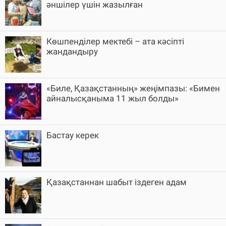
әншілер үшін жазылған
Көшпенділер мектебі – ата кәсіпті
жандандыру
«Биле, Қазақстанның» жеңімпазы: «Бимен
айналысқаныма 11 жыл болды»
Бастау керек
Қазақстаннан шабыт іздеген адам