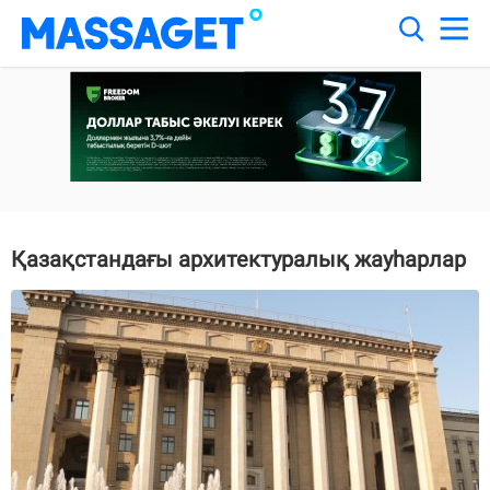
Қазақстандағы архитектуралық жауһарлар