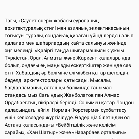
Тағы, «Сәулет өнері» жобасы еуропаның
архитектуралық стилі мен азияның эклектикасының
тоғысуы туралы, сондай-ақ қираған үйінділерден алып
қалалар мен шаһарлардың қайта салынуы жөнінде
әңгімелейді. «Қазіргі таңда шығармашылық ұжым
Түркістан, Орал, Алматы және Жаркент қалаларында
болып, ондағы ең маңызды ескерткіштер жөнінде сөз
етті. Хабардың әр бөліміне елімізбен қатар шетелдің
беделді архитекторлары қатысады. Мысалы,
бағдарламаның алғашқы бөлімінде танымал
отандасымыз Сағындық Жанболатов пен Алмас
Ордабаевтың пікірлері берілді. Сонымен қатар Лондон
қаласындағы әйгілі Норман Форстермен сұхбаттасу
үшін келіссөздер жүргізілуде. Өздеріңіз білетіндей ол
Астана қаласындағы «Бейбітшілік және келісім
сарайы», «Хан Шатыр» және «Назарбаев орталығы»