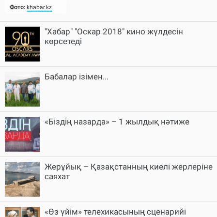
Фото:
khabar.kz
"Хабар" "Оскар 2018" кино жүлдесін
көрсетеді
Бабалар ізімен...
«Біздің назарда» – 1 жылдық нәтиже
Жерұйық – Қазақстанның киелі жерлеріне
саяхат
«Өз үйім» телехикасының сценарийі