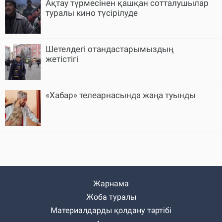
Ақтау түрмесінен қашқан сотталушылар
туралы кино түсірілуде
Шетелдегі отандастарымыздың
жетістігі
«Хабар» телеарнасында жаңа туынды
Жарнама
Жоба туралы
Материалдарды қолдану тәртібі