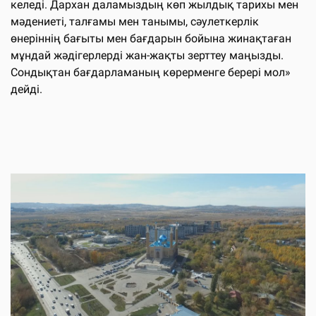
келеді. Дархан даламыздың көп жылдық тарихы мен
мәдениеті, талғамы мен танымы, сәулеткерлік
өнеріннің бағыты мен бағдарын бойына жинақтаған
мұндай жәдігерлерді жан-жақты зерттеу маңызды.
Сондықтан бағдарламаның көрерменге берері мол»
дейді.