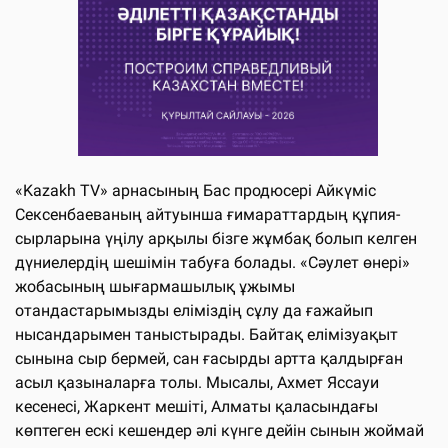
«Kazakh TV» арнасының Бас продюсері Айкүміс
Сексенбаеваның айтуынша ғимараттардың құпия-
сырларына үңілу арқылы бізге жұмбақ болып келген
дүниелердің шешімін табуға болады. «Сәулет өнері»
жобасының шығармашылық ұжымы
отандастарымызды еліміздің сұлу да ғажайып
нысандарымен таныстырады. Байтақ елімізуақыт
сынына сыр бермей, сан ғасырды артта қалдырған
асыл қазыналарға толы. Мысалы, Ахмет Яссауи
кесенесі, Жаркент мешіті, Алматы қаласындағы
көптеген ескі кешендер әлі күнге дейін сынын жоймай