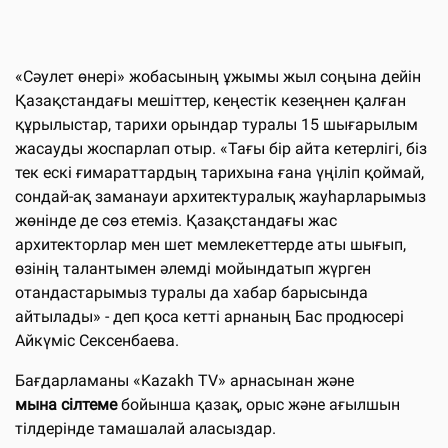
«Сәулет өнері» жобасының ұжымы жыл соңына дейін
Қазақстандағы мешіттер, кеңестік кезеңнен қалған
құрылыстар, тарихи орындар туралы 15 шығарылым
жасауды жоспарлап отыр. «Тағы бір айта кетерлігі, біз
тек ескі ғимараттардың тарихына ғана үңіліп қоймай,
сондай-ақ заманауи архитектуралық жауһарларымыз
жөнінде де сөз етеміз. Қазақстандағы жас
архитекторлар мен шет мемлекеттерде аты шығып,
өзінің талантымен әлемді мойындатып жүрген
отандастарымыз туралы да хабар барысында
айтылады» - деп қоса кетті арнаның Бас продюсері
Айкүміс Сексенбаева.
Бағдарламаны «Kazakh TV» арнасынан және
мына сілтеме
бойынша қазақ, орыс және ағылшын
тілдерінде тамашалай аласыздар.