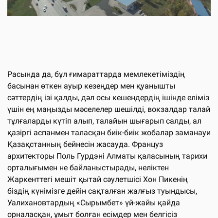
Расында да, бұл ғимараттарда мемлекетіміздің
басынан өткен ауыр кезеңдер мен қуанышты
сәттердің ізі қалды, дәл осы кешендердің ішінде еліміз
үшін ең маңызды мәселелер шешілді, вокзалдар талай
тұлғаларды күтіп алып, талайын шығарып салды, ал
қазіргі аспанмен таласқан биік-биік жобалар заманауи
Қазақстанның бейнесін жасауда. Француз
архитекторы Поль Гурдэні Алматы қаласының тарихи
орталығымен не байланыстырады, неліктен
Жаркенттегі мешіт қытай сәулетшісі Хон Пикенің
біздің күнімізге дейін сақталған жалғыз туындысы,
Уалихановтардың «Сырымбет» үй-жайы қайда
орналасқан, ұмыт болған есімдер мен белгісіз