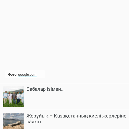
Бабалар ізімен...
Жерұйық – Қазақстанның киелі жерлеріне
саяхат