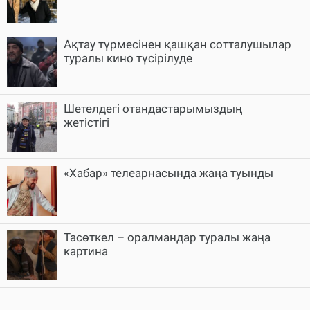
Ақтау түрмесінен қашқан сотталушылар
туралы кино түсірілуде
Шетелдегі отандастарымыздың
жетістігі
«Хабар» телеарнасында жаңа туынды
Тасөткел – оралмандар туралы жаңа
картина