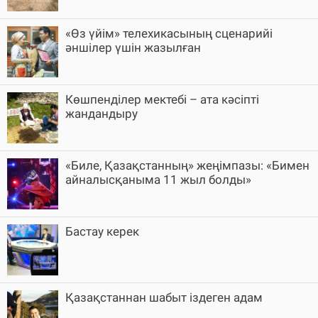
«Өз үйім» телехикасының сценарийі
әншілер үшін жазылған
Көшпенділер мектебі – ата кәсіпті
жандандыру
«Биле, Қазақстанның» жеңімпазы: «Бимен
айналысқаныма 11 жыл болды»
Бастау керек
Қазақстаннан шабыт іздеген адам