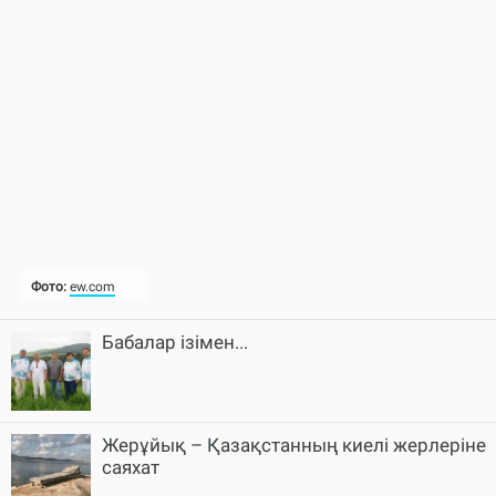
Бабалар ізімен...
Жерұйық – Қазақстанның киелі жерлеріне
саяхат