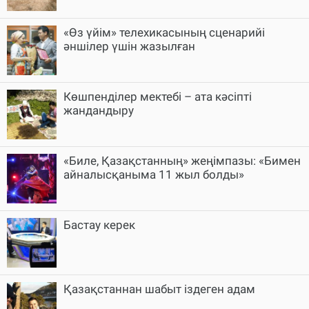
«Өз үйім» телехикасының сценарийі
әншілер үшін жазылған
Көшпенділер мектебі – ата кәсіпті
жандандыру
«Биле, Қазақстанның» жеңімпазы: «Бимен
айналысқаныма 11 жыл болды»
Бастау керек
Қазақстаннан шабыт іздеген адам