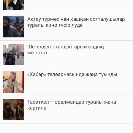
Ақтау түрмесінен қашқан сотталушылар
туралы кино түсірілуде
Шетелдегі отандастарымыздың
жетістігі
«Хабар» телеарнасында жаңа туынды
Тасөткел – оралмандар туралы жаңа
картина