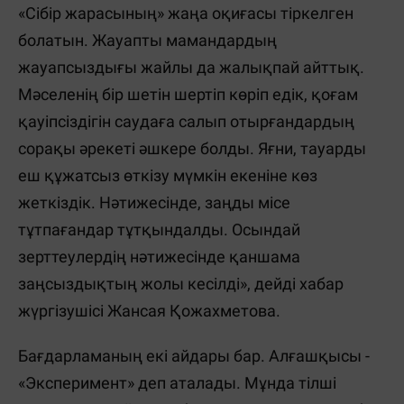
«Сібір жарасының» жаңа оқиғасы тіркелген
болатын. Жауапты мамандардың
жауапсыздығы жайлы да жалықпай айттық.
Мәселенің бір шетін шертіп көріп едік, қоғам
қауіпсіздігін саудаға салып отырғандардың
сорақы әрекеті әшкере болды. Яғни, тауарды
еш құжатсыз өткізу мүмкін екеніне көз
жеткіздік. Нәтижесінде, заңды місе
тұтпағандар тұтқындалды. Осындай
зерттеулердің нәтижесінде қаншама
заңсыздықтың жолы кесілді», дейді хабар
жүргізушісі Жансая Қожахметова.
Бағдарламаның екі айдары бар. Алғашқысы -
«Эксперимент» деп аталады. Мұнда тілші