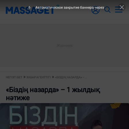
5
Автоматическое закрытие баннера через
НЕГІЗГІ БЕТ
ХАБАР АГЕНТТІГІ
«БІЗДІҢ НАЗАРДА» –...
«Біздің назарда» – 1 жылдық
нәтиже