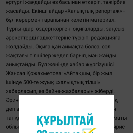
әртүрлі жағдайды өз басынан өткеріп, тәжірбие
жасайды. Екінші айдар «Халықтық репортаж» -
бұл көрермен тарапынан келетін материал.
Тұрғындар өздері көрген оқиғаларды, заңсыз
әрекеттерді гаджеттеріне түсіріп, редакцияға
жолдайды. Оқиға қай аймақта болса, сол
жақтағы тілшілер жедел барып, мән жайды
анықтайды. Бұл жөнінде хабар жүргізушісі
Жансая Қожахметова: «Айтақшы, бір жыл
ішінде 500-ге жуық «халықтық тілші»
хабарласып, өз бейне-жазбаларын жіберді.
Әрине, барлық түйіткілдің түйінін тарқаттық
деп айта алмаймыз. Дегенмен, оң шешемін
тапқан келеңсіздіктер де көп. Мәселен, Алматы
облысы Қарасай ауданының тұрғыны Томирис