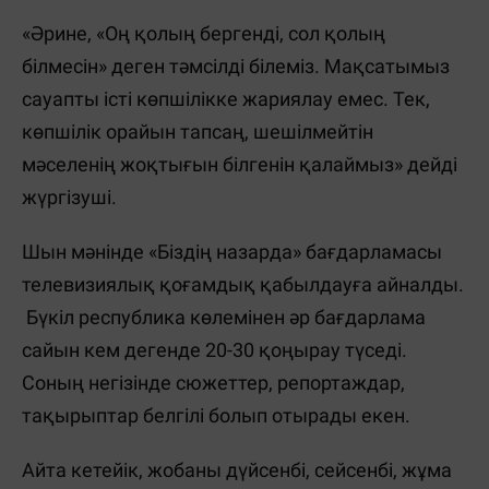
«Әрине, «Оң қолың бергенді, сол қолың
білмесін» деген тәмсілді білеміз. Мақсатымыз
сауапты істі көпшілікке жариялау емес. Тек,
көпшілік орайын тапсаң, шешілмейтін
мәселенің жоқтығын білгенін қалаймыз» дейді
жүргізуші.
Шын мәнінде «Біздің назарда» бағдарламасы
телевизиялық қоғамдық қабылдауға айналды.
Бүкіл республика көлемінен әр бағдарлама
сайын кем дегенде 20-30 қоңырау түседі.
Соның негізінде сюжеттер, репортаждар,
тақырыптар белгілі болып отырады екен.
Айта кетейік, жобаны дүйсенбі, сейсенбі, жұма