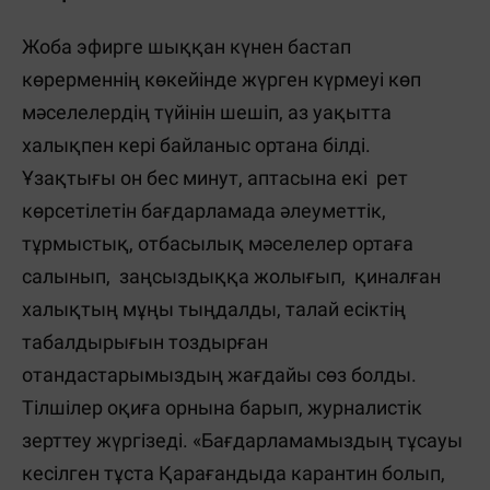
Жоба эфирге шыққан күнен бастап
көрерменнің көкейінде жүрген күрмеуі көп
мәселелердің түйінін шешіп, аз уақытта
халықпен кері байланыс ортана білді.
Ұзақтығы он бес минут, аптасына екі рет
көрсетілетін бағдарламада әлеуметтік,
тұрмыстық, отбасылық мәселелер ортаға
салынып, заңсыздыққа жолығып, қиналған
халықтың мұңы тыңдалды, талай есіктің
табалдырығын тоздырған
отандастарымыздың жағдайы сөз болды.
Тілшілер оқиға орнына барып, журналистік
зерттеу жүргізеді. «Бағдарламамыздың тұсауы
кесілген тұста Қарағандыда карантин болып,