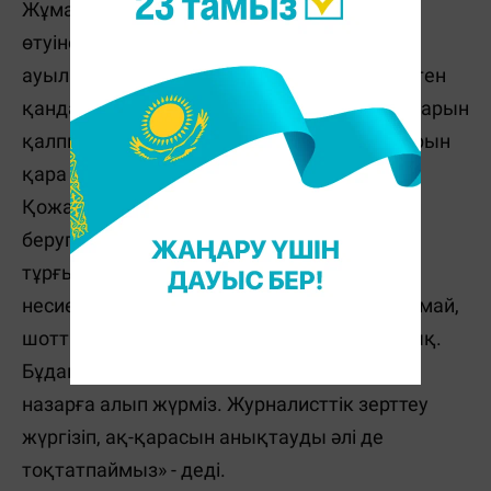
Жұмамұратованы әжесінің қамқорлығына
өтуіне, Астана қаласы іргесіндегі Қоянды
ауылының тұрғындары, Моңғолиядан келген
қандастарымызға елшілік арқылы құжаттарын
қалпына келтуруге көмектестік, қос жанарын
қара түнек қыспағынан алған Гүлбану
Қожамбердиеваға 1-топ мүгедектігін алып
беруге септігімізді тигізсек, алматылық
тұрғынның мүгедек баласына рәсімделген
несиенің заңсыздығын дәлелдеп қана қоймай,
шоттарына салынған бұғаттардан босаттық.
Бұдан басқа да бассыздықтарды басты
назарға алып жүрміз. Журналисттік зерттеу
жүргізіп, ақ-қарасын анықтауды әлі де
тоқтатпаймыз» - деді.