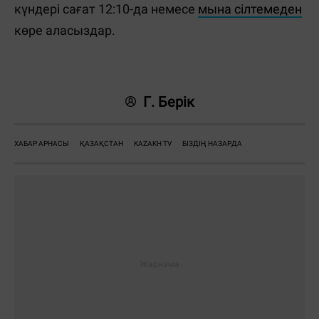
күндері сағат 12:10-да немесе
мына сілтемеден
көре аласыздар.
Г. Берік
ХАБАР АРНАСЫ
ҚАЗАҚСТАН
KAZAKH TV
БІЗДІҢ НАЗАРДА