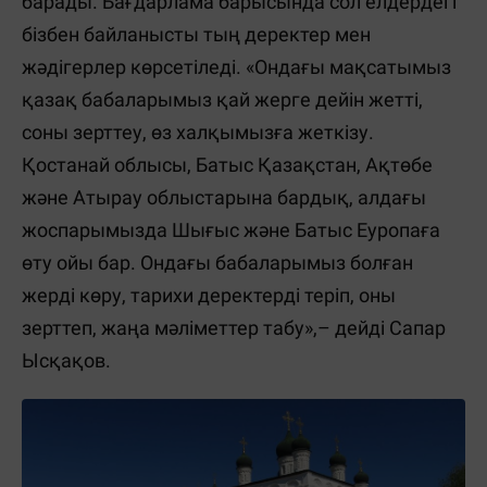
барады. Бағдарлама барысында сол елдердегі
бізбен байланысты тың деректер мен
жәдігерлер көрсетіледі. «Ондағы мақсатымыз
қазақ бабаларымыз қай жерге дейін жетті,
соны зерттеу, өз халқымызға жеткізу.
Қостанай облысы, Батыс Қазақстан, Ақтөбе
және Атырау облыстарына бардық, алдағы
жоспарымызда Шығыс және Батыс Еуропаға
өту ойы бар. Ондағы бабаларымыз болған
жерді көру, тарихи деректерді теріп, оны
зерттеп, жаңа мәліметтер табу»,– дейді Сапар
Ысқақов.