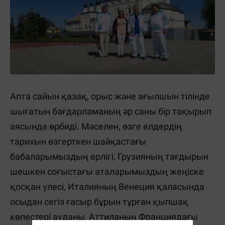
Апта сайын қазақ, орыс және ағылшын тілінде
шығатын бағдарламаның әр саны бір тақырып
аясында өрбиді. Мәселен, өзге елдердің
тарихын өзгерткен шайқастағы
бабаларымыздың ерлігі, Грузияның тағдырын
шешкен соғыстағы аталарымыздың жеңіске
қосқан үлесі, Италияның Венеция қаласында
осыдан сегіз ғасыр бұрын тұрған қыпшақ
көпестері ауданы, Аттиланың Франциядағы