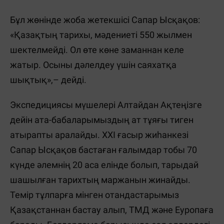
Бұл жөнінде жоба жетекшісі Сапар Ысқақов:
«Қазақтың тарихы, мәдениеті 550 жылмен
шектелмейді. Ол өте көне заманнан келе
жатыр. Осыны дәлелдеу үшін саяхатқа
шықтық»,– дейді.
Экспедициясы мүшелері Алтайдан Ақтеңізге
дейін ата-бабаларымыздың ат тұяғы тиген
атырапты аралайды. ХХІ ғасыр жиһанкезі
Сапар Ысқақов бастаған ғалымдар тобы 70
күнде әлемнің 20 аса елінде болып, тарыдай
шашылған тарихтың маржанын жинайды.
Темір тұлпарға мінген отандастарымыз
Қазақстаннан бастау алып, ТМД және Еуропаға