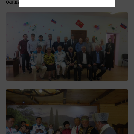
бағдарламасын тамашалаңыздар.