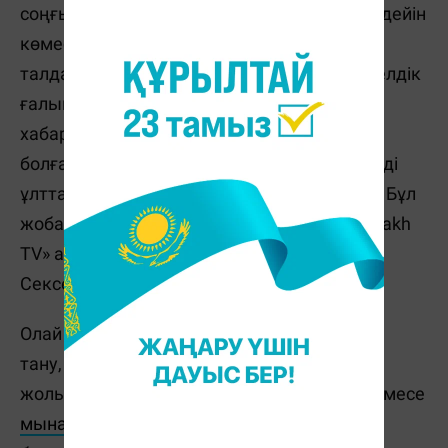
соңғы шайқасы өткен жер секілді, осыған дейін
көмескіде жатқан көп дерек жан-жақты
талданады. Сол тақырып төңірегінде шетелдік
ғалымдар, тарихшылар сұхбат береді. «Әр
хабарда бұрын Дешті-Қыпшақ құрамында
болған башқұрт, татар, ноғай, балқар секілді
ұлттардан генетикалық сынама алынады. Бұл
жобаға ғылыми сипат береді»,– дейді «Kazakh
TV» арнасының Бас продюсері Айкүміс
Сексенбаева.
Олай болса тереңде жатқан тарихымызды
тану, бабаларымыздың жүріп өткен сара
жолын білу үшін «Kazakh TV» арнасынан немесе
мына сілтемеден
«Бабалар ізімен»