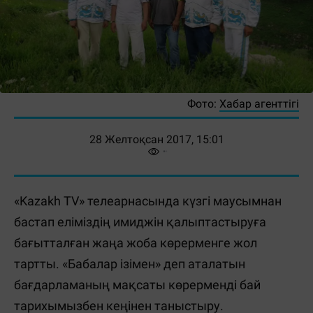
Фото:
Хабар агенттігі
28 Желтоқсан 2017, 15:01
«Kazakh TV» телеарнасында күзгі маусымнан
бастап еліміздің имиджін қалыптастыруға
бағытталған жаңа жоба көрерменге жол
тартты. «Бабалар ізімен» деп аталатын
бағдарламаның мақсаты көрерменді бай
тарихымызбен кеңінен таныстыру.