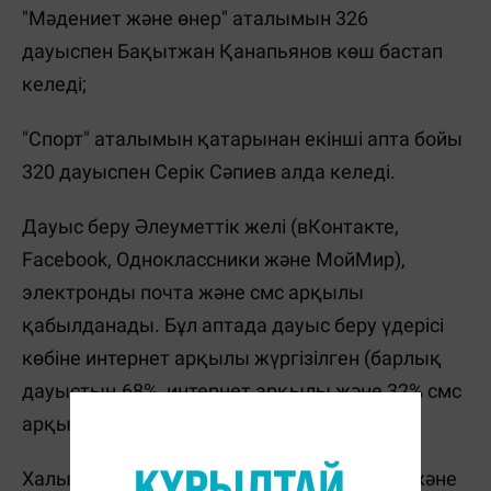
"Мәдениет және өнер" аталымын 326
дауыспен Бақытжан Қанапьянов көш бастап
келеді;
"Спорт" аталымын қатарынан екінші апта бойы
320 дауыспен Серік Сәпиев алда келеді.
Дауыс беру Әлеуметтік желі (вКонтакте,
Facebook, Одноклассники және МойМир),
электронды почта және смс арқылы
қабылданады. Бұл аптада дауыс беру үдерісі
көбіне интернет арқылы жүргізілген (барлық
дауыстың 68% интернет арқылы және 32% смс
арқылы болды).
Халық «Ғылым» (барлық дауыстың 34%) және