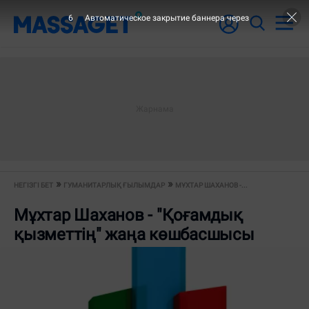
6
Автоматическое закрытие баннера через
НЕГІЗГІ БЕТ
ГУМАНИТАРЛЫҚ ҒЫЛЫМДАР
МҰХТАР ШАХАНОВ -...
Мұхтар Шаханов - "Қоғамдық
қызметтің" жаңа көшбасшысы