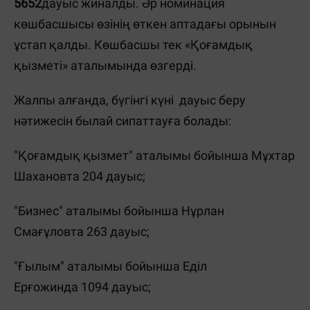
5652
дауыс жиналды. Әр номинация
көшбасшысы өзінің өткен аптадағы орынын
ұстап қалды. Көшбасшы тек «Қоғамдық
қызметі» аталымында өзгерді.
Жалпы алғанда, бүгінгі күні дауыс беру
нәтижесін былай сипаттауға болады:
"Қоғамдық қызмет" аталымы бойынша Мұхтар
Шахановта 204 дауыс;
"Бизнес" аталымы бойынша Нұрлан
Смағұловта 263 дауыс;
"Ғылым" аталымы бойынша Еділ
Ерғожинда 1094 дауыс;