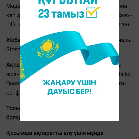
Мәдениет және өнерге» (21%) номинаттарына
көп дауыс берді. Ал «Спортқа» 20%, «Бизнеске» -
14%, «Қоғамдық қызмет» - 11% дауыс берілген.
Жоба ұйымдастырушылары:
Exclusive журналы,
Stosorok.kz қызметі, KCell операторы.
Ақпараттық әріптестері:
«Панорама», «Наша
жизнь» газеттері,
Massaget.kz
, Nur.kz, Gazeta.kz,
Quorum.kz порталдары және «Центр тяжести»
конференциялары мен Total.kz сайты.
Толық ақпаратты
20let.kz
сайтынан білуге
болады.
Қосымша ақпаратты алу үшін мұнда