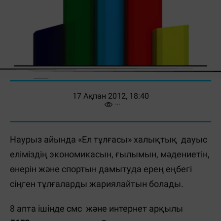
17 Ақпан 2012, 18:40
Наурыз айында «Ел тұлғасы» халықтық дауыс
еліміздің экономикасын, ғылымын, мәдениетін,
өнерін және спортын дамытуда ерең еңбегі
сіңген тұлғаларды жариялайтын болады.
8 апта ішінде смс және интернет арқылы