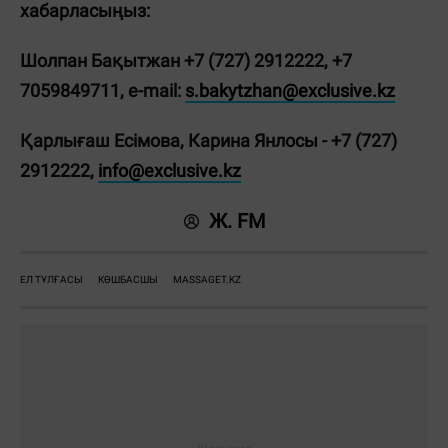
хабарласыңыз:
Шолпан Бақытжан +7 (727) 2912222, +7
7059849711, e-mail:
s.bakytzhan@exclusive.kz
Қарлығаш Есімова, Карина Янлосы - +7 (727)
2912222,
info@exclusive.kz
Ж. FM
ЕЛ ТҰЛҒАСЫ
КӨШБАСШЫ
MASSAGET.KZ