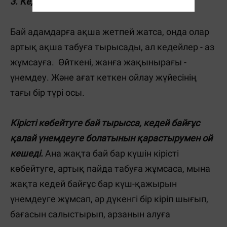
3. Кедейлердің өз үнемдеу психологиясы
Бай адамдарға ақша жетпей жатса, онда олар
артық ақша табуға тырысады, ал кедейлер - аз
жұмсауға. Өйткені, жанға жақынырағы -
үнемдеу. Және ағат кеткен ойлау жүйесінің
тағы бір түрі осы.
Кірісті көбейтуге бай тырысса, кедей байғұс
қалай үнемдеуге болатынын қарастырумен ой
кешеді.
Ана жақта бай бар күшін кірісті
көбейтуге, артық пайда табуға жұмсаса, мына
жақта кедей байғұс бар күш-қажырын
үнемдеуге жұмсап, әр дүкенгі бір кіріп шығып,
бағасын салыстырып, арзанын алуға