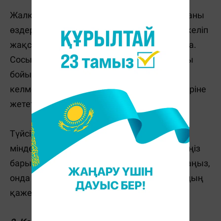
Жалқаулар неге екені белгісіз, сыртқы ортаны
өздерінде қарыздар санайды, біреу-міреу келіп
жақсы жұмыс ұсынуы керек сияқты оларға.
Сосын, төленетін жалақы да өз теориялары
бойынша (білім деңгейлері сәйкес
келмегендігіне қарамастан), жоғары әрі бәріне
жететін болуы қажет.
Түйсік алдап соғады, өйткені, бұл өмірдің
міндеті қаталырақ - әркім өзі үшін. Егер өзіңіз
барып ұсынылған қаржыға жұмысқа тұрсаңыз,
онда ертеңгі күні бар кінәні бастыққа артудың
қажеті шамалы.