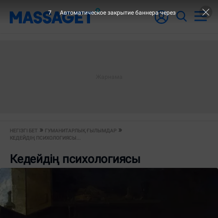
6
Автоматическое закрытие баннера через
НЕГІЗГІ БЕТ
ГУМАНИТАРЛЫҚ ҒЫЛЫМДАР
КЕДЕЙДІҢ ПСИХОЛОГИЯСЫ...
Кедейдің психологиясы