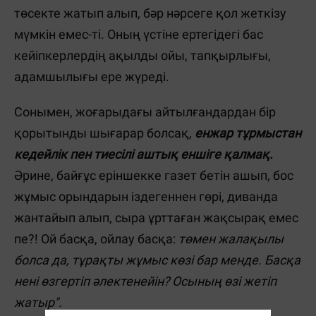
төсекте жатып алып, бәр нәрсеге қол жеткізу
мүмкін емес-ті. Оның үстіне ертегідегі бас
кейіпкерлердің ақылды ойы, тапқырлығы,
адамшылығы ере жүреді.
Сонымен, жоғарыдағы айтылғандардан бір
қорытынды шығарар болсақ,
енжар тұрмыстан
кедейлік пен тиесілі аштық еншіге қалмақ.
Әрине, байғұс еріншекке газет бетін ашып, бос
жұмыс орындарын іздегеннен гөрі, диванда
жантайып алып, сыра ұрттаған жақсырақ емес
пе?! Ой басқа, ойлау басқа:
төмен жалақылы
болса да, тұрақты жұмыс көзі бар менде. Басқа
нені өзгертіп әлектенейін? Осының өзі жетіп
жатыр".