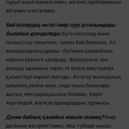
тұрып алып өзінікін емес, өзгенің проблемасын
айтумен шектелмек.
Бай кісілердің негізгі өмір сүру ұстанымдары
былайша ұрандалады:
бүгін белсенді және
пысықтық танытсаң - ертең бай боласың. Ал
жалқауларлың ұраны - бүгіннен қалмайтын
нәрсені ертеңге қалдыру. Жалқаулық пен
жалқау адамның сирек те болса мақтампаз
қасиеттері көрініп жатады. Ал егер жалқаулық
шешенің рөліне енсе, онда оның балалары
аштық пен қарақшылық болмақ. Көріп
жүргендей, жалқау адамдардың тұрмысы.
Дүние байлық қалайша жиыла салмақ?
Өмір
дегеннің өзі ертегі емес, пеш түбінде жылы