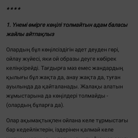
* * * *
1. Үнемі өмірге көңілі толмайтын адам баласы
жайлы айтпақпыз
Олардың бұл көңілсіздігін әдет деуден гөрі,
ойлау жүйесі, яки ой образы деуге көбірек
келіңкірейді. Тағдырға мәз емес жандардың
қылығы бұл жақта да, анау жақта да, туған
ауылында да қайталанады. Жалақы алатын
жұмыстарына да көңілдері толмайды -
(олардың бұларға да).
Олар ақымақтықпен ойлана келе тұрмыстағы
бар кедейліктерін, іздерінен қалмай келе