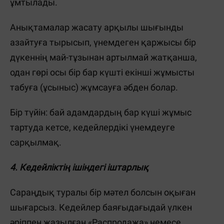
ұмтылады.
Анықтамалар жасату арқылы шығынды
азайтуға тырысып, үнемдеген қаржысы бір
дүкеннің май-тұзынан артылмай жатқанша,
одан гөрі осы бір бар күшті екінші жұмысты
табуға (ұсыныс) жұмсауға әбден болар.
Бір түйін: бай адамдардың бар күші жұмыс
тартуда кетсе, кедейлердікі үнемдеуге
сарқылмақ.
4. Кедейліктің ішіндегі іштарлық
Сараңдық туралы бір мәтел болсын оқыған
шығарсыз. Кедейлер баяғыдағыдай үлкен
әріппен жазылған
«Распродажа» немесе