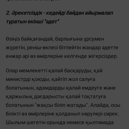
2. Әрекетсіздік - кедейді байдан айырмалап
тұратын екінші "әдет"
Өзіңіз байқағандай, барлығына ұрсумен
жүретін, реніш-өкпесі бітпейтін жандар әдетте
енжар әрі өз өмірлеріне келгенде жігерсіздер.
Олар мемлекетті қалай басқаруды, қай
министрді қоюды, қайтіп жол салуға
болатынын, адамдарды қалай емдеуге және
қаржылық дағдарысты қалай тоқтатуға
болатынын "жақсы біліп жатады". Алайда, осы
білікті өз өмірлеріне қолданып көрулері сирек.
Шылым шегетін орында немесе қылтимада