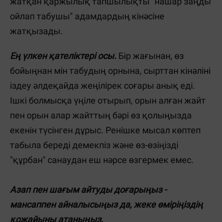
жатқан қаржылық тапшылықты "нашар заңды
ойлап табушы" адамдардың кінәсіне
жатқызады.
Ең үлкен қателіктері осы.
Бір жағынан, өз
бойыңнан мін табудың орнына, сырттан кінәліні
іздеу әлдеқайда жеңілірек соғары анық еді.
Ішкі болмысқа үңіле отырып, орын алған жайт
пен орын алар жайттың бәрі өз қолыңызда
екенін түсінген дұрыс. Ренішке мысал көптеп
табыла береді демекпіз және өз-өзіңізді
"құрбан" санаудан еш нәрсе өзгермек емес.
Азап пен шағым айтуды доғарыңыз -
мансаппен айналысыңыз да, жеке өміріңіздің
қожайыны атаныңыз.