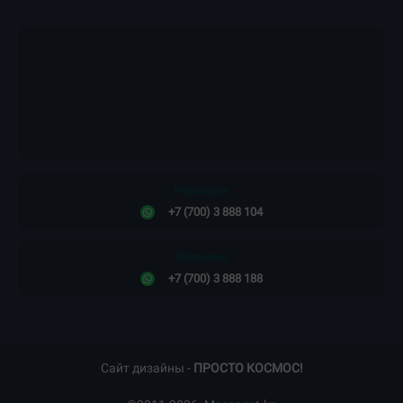
Жарнама
Жоба туралы
Пресс-релиздер
Материалдарды қолдану тәртібі
Редакция
Құпиялылық саясаты