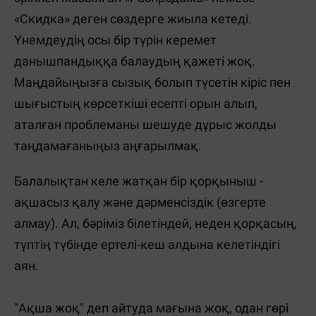
«Скидка» деген сөздерге жиыла кетеді.
Үнемдеудің осы бір түрін керемет
данышпандыққа балаудың қажеті жоқ.
Маңдайыңызға сызық болып түсетін кіріс пен
шығыстың көрсеткіші есепті орын алып,
аталған проблеманы шешуде дұрыс жолды
таңдамағаныңыз аңғарылмақ.
Балалықтан келе жатқан бір қорқыныш -
ақшасыз қалу және дәрменсіздік (өзгерте
алмау). Ал, бәріміз білетіндей, неден қорқасың,
түптің түбінде ертелі-кеш алдына келетіндігі
аян.
"Ақша жоқ" деп айтуда мағына жоқ, одан гөрі