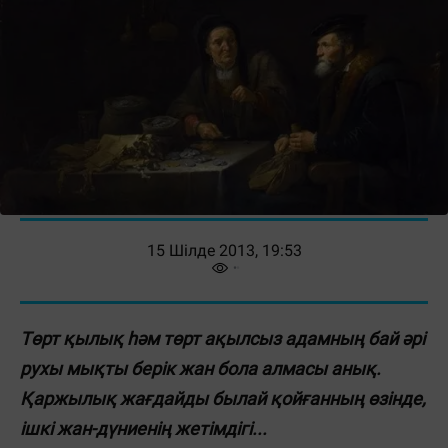
15 Шілде 2013, 19:53
Төрт қылық һәм төрт ақылсыз адамның бай әрі
рухы мықты берік жан бола алмасы анық.
Қаржылық жағдайды былай қойғанның өзінде,
ішкі жан-дүниенің жетімдігі
...