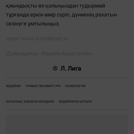
қиындықты өз қолыңыздан тудырмай
тұрғанда еркін өмір сүріп, дүниенің рахатын
сезінуге ұмтылыңыз.
сурет:
www.liveinternet.ru
Дайындаған: Фараби Арыстанбек
Л. Лига
КЕДЕЙЛІК
ТҰРМЫС ПЕН ӨМІР СҮРУ
ПСИХОЛОГИЯ
ІШТАРЛЫҚ. БАЙ БОЛУ ЖОЛДАРЫ
КЕДЕЙЛІКТЕН ҚҰТЫЛУ
Жауаптар: