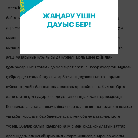
түсерліктей ешбір елеулі әлеуметтік және мүліктік теңсіздік
байқалмайды, алайда қорымдарды зерттеу ісі адамның байлық
дәрежесі мен қоғамдағы мәртебесінің айырмашылығын анықтауға
мүмкіндік береді. Ертедегі қола дәуірінің өзінде көптеген біркелкі
молалар ішінен өзгелерге қарағанда қабірі үлкенірек те тереңірек,
ағаш мазарының құрылысы да күрделі, мола ішіне қойылған
құмыралары мен тағамы да мол зират ерекше назар аударған. Мұндай
қабірлерден сондай-ақ соғыс арбасының жұрнағы мен аттардың
сүйектері, мәйіт басынан қола қанжарлар, жебелер табылған. Орта
және кейінгі қола дәуірлерінде де тап осындай жәйттер кездеседі.
Қорымдардағы қарапайым қабірлер арасынан ірі тастардан екі немесе
үш қабат қоршауы бар бірнеше аса үлкен оба не мазарлар көзге
түседі. Обалар салып, қабірлер қазу ісімен, онда қойылатын заттар
арасындағы елеулі айырмашылықтарға жүгінсек, андронов қоғамы