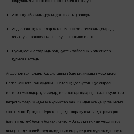
шаруашылығының егіншіліктен бөлініп шығуы.
Аталық отбасылық рулық қатынастың орнауы.
Андроновтық тайпалар алғаш болып экономикалық өмірдің
озық түрі – көшпелі мал шаруашылығына көшті.
Рулық қатынастар ыдырап, қуатты тайпалық бірлестіктер
құрыла бастады.
Андронов тайпалары Қазақстанның барлық аймағын мекендеген.
Негізгі қоныстанған ауданы – Орталық Қазақстан. Бұл өңірден
көптеген мекендер, қорымдар, көне кен орындары, тастағы суреттер-
петроглифтер, 30-дан аса қоныстар мен 150-ден аса қабір табылып
зерттелген. Ертедегі Нұра кезеңінде жерлеу салтында кремация
(мәйітті өртеу) басым болған. Келесі – Атасу кезеңінде жерді игеру,
оның ішінде шөлейт аудандарды да игеру кеңінен жүргізіледі. Тау-кен