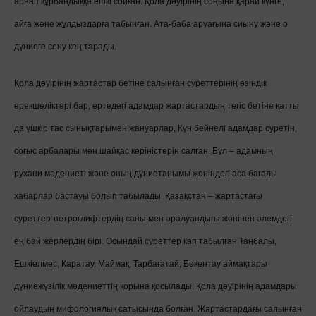
арнап құрбандыққа ешкі сойған. Қола дәуірінің соңына қарай күнге,
айға және жұлдыздарға табынған. Ата-баба аруағына сиыну және о
дүниеге сену кең тарады.
Қола дәуірінің жартастар бетіне салынған суреттерінің өзіндік
ерекшеліктері бар, ертедегі адамдар жартастардың тегіс бетіне қатты
да үшкір тас сынықтарымен жануарлар, Күн бейнелі адамдар суретін,
соғыс арбалары мен шайқас көріністерін салған. Бұл – адамның
рухани мәдениеті және оның дүниетанымы жөніндегі аса бағалы
хабарлар бастауы болып табылады. Қазақстан – жартастағы
суреттер-петроглифтердің саны мен әралуандығы жөнінен әлемдегі
ең бай жерлердің бірі. Осындай суреттер көп табылған Таңбалы,
Ешкіөлмес, Қаратау, Маймақ, Тарбағатай, Бөкентау аймақтары
дүниежүзілік мәдениеттің қорына қосылады. Қола дәуірінің адамдары
ойлаудың мифологиялық сатысында болған. Жартастардағы салынған