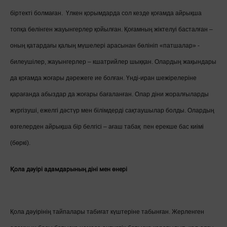
біртекті болмаған.
Үлкен қорымдарда сол кезде қоғамда айрықша
топқа бөлінген жауынгерлер қойылған. Қоғамның жіктелуі басталған –
оның қатардағы қалың мүшелері арасынан бөлініп «патшалар» -
билеушілер, жауынгерлер – кшатрийлер шыққан. Олардың жақындары
да қоғамда жоғары дәрежеге ие болған. Үнді-иран шежірелеріне
қарағанда абыздар да жоғары бағаланған. Олар діни жоралғыларды
жүргізуші, ежелгі дәстүр мен білімдерді сақтаушылар болды. Олардың
өзгелерден айрықша бір белгісі – ағаш табақ пен ерекше бас киімі
(бөркі).
Қола дәуірі адамдарының діні мен өнері
Қола дәуірінің тайпалары табиғат күштеріне табынған. Жерленген