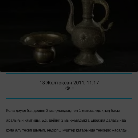
18 Желтоқсан 2011, 11:17
Қола дәуірі б.з. дейінгі 2 мыңжылдық пен 1 мыңжылдықтың басы
аралығын қамтиды. Б.з. дейінгі 2 мыңжылдықта Евразия даласында
қола алу тәсілі шығып, өндіргіш күштер қатарында төңкеріс жасалды.