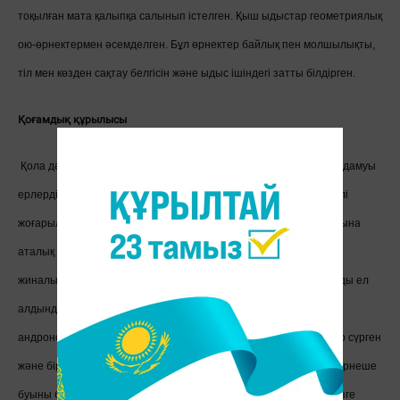
тоқылған мата қалыпқа салынып істелген. Қыш ыдыстар геометриялық
ою-өрнектермен әсемделген. Бұл өрнектер байлық пен молшылықты,
тіл мен көзден сақтау белгісін және ыдыс ішіндегі затты білдірген.
Қоғамдық құрылысы
Қола дәуірінде мал шаруашылығы мен
металлургияның жедел дамуы
ерлердің еңбегін көп қажет еткендіктен қоғамда ер адамдар рөлі
жоғарылап, аталық отбасылық қатынас орнады, аналық ру орнына
аталық ру келді. Андроновтықтар қоғамында барлық істі халық
жиналысы шешіп отырды: ру басшыларын сайлау, айыптыларды ел
алдында жазалау және т.б. Жоғарыда айтқанымыздай
андроновшылар үлкен үйде үлкен отбасылық қауым болып өмір сүрген
және бірге тұрып, бәріне ортақ шаруаны ағайын-туыстардың бірнеше
буыны бірлесіп атқарған. Қоныстар материалына қарағанда көзге