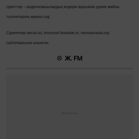
суреттер – андроновшылардың өздерін қоршаған дүние жайлы
түсініктерінің көрінісі еді.
Суреттер decan.kz, bronzovii booksite.ru, mesoeurasia.org
сайттарынан алынған.
Ж. FM
Жауаптар: