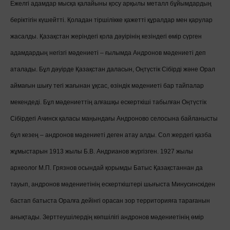
Ежелгі адамдар мысқа қалайыны қосу арқылы металл бұйымдардың
беріктігін күшейтті. Қоладан тіршілікке қажетті құралдар мен қарулар
жасалды. Қазақстан жеріндегі қола дәуірінің кезіндегі өмір сүрген
адамдардың негізгі мәдениеті – ғылымда Андронов мәдениеті деп
аталады. Бұл дәуірде Қазақстан даласын, Оңтүстік Сібірді және Орал
аймағын шығу тегі жағынан ұқсас, өзіндік мәдениеті бар тайпалар
мекендеді. Бұл мәдениеттің алғашқы ескерткіші табылған Оңтүстік
Сібірдегі Ачинск қаласы маңындағы Андроново селосына байланысты
бұл кезең – андронов мәдениеті деген атау алды. Сол жердегі қазба
жұмыстарын 1913 жылы Б.В. Андрианов жүргізген. 1927 жылы
археолог М.П. Грязнов осындай қорымды Батыс Қазақстаннан да
тауып, андронов мәдениетінің ескерткіштері шығыста Минусинскіден
бастап батыста Оралға дейінгі орасан зор территорияға тарағанын
анықтады. Зерттеушілердің көпшілігі андронов мәдениетінің өмір