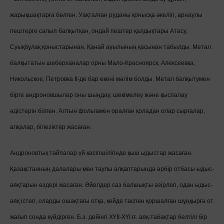
жарықшақтарға бөлген. Уақталған руданы қонысқа әкеліп, арнаулы
пештерге салып балқытқан, ондай пештер қалдықтары Атасу,
Суықбұлақ қоныстарынан, Қанай ауылының қасынан табылды. Метал
балқытатын шеберханалар орны Мало-Красноярск, Алексеевка,
Никольское, Петровка ІІ-де бар екені мәлім болды. Метал балқытумен
бірге андроновшылар оны шыңдау, шекімелеу және қыспалау
әдістерін білген. Алтын фольгамен оралған қоладан олар сырғалар,
алқалар, білезіктер жасаған.
Андроновтық тайпалар үй кәсіпшілігінде қыш ыдыстар жасаған.
Қазақстанның далалары мен таулы алқаптарында әрбір отбасы ыдыс-
аяқтарын өздері жасаған. Әйелдер саз балшықты әзірлеп, одан ыдыс-
аяқ істеп, оларды ошақтағы отқа, кейде таспен қоршалған шұңқырға от
жағып сонда күйдірген. Б.з. дейінгі ХҮІІ-ХҮІ ғғ. аяқ-табақтар белгілі бір