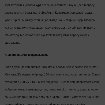
жұмыстарының көлемі күрт өседі, оны көптеген тау кендерін өңдеу
орындарының болуынан байқаймыз. Қорымдар мен қоныстардың
үлкен бір тобы Атасу өзенінің бойында. Қоныстар мен қорымдарды
қазған кезде қола құралдары, қару-жарақтары, сәндік заттар шықты.
Мәйіттерді бір жамбасына бүк түсіріп жатқызып жерлеу жиірек
ұшырасады.
Андроновшылар шаруашылығы
Қола дәуірінде кен өндіріп балқыту ісі орасан зор көлемде жүргізілген.
Мысалы, Жезқазған өңірінде 100 мың тонна мыс қорытылған, ал Успен
руднигінде 200 мың тонна кен өндірілген. Ежелгі кеншілер жұмсақ кенді
қайламен омыру арқылы, қатты, тығыз кенді отпен уату арқылы және
сонымен қатар үңгіп қазу арқылы өндірген. Отпен уату тәсілі бойынша
- кен өзегінің үстіне от жағылып, әбден қызған кезде су құйып,