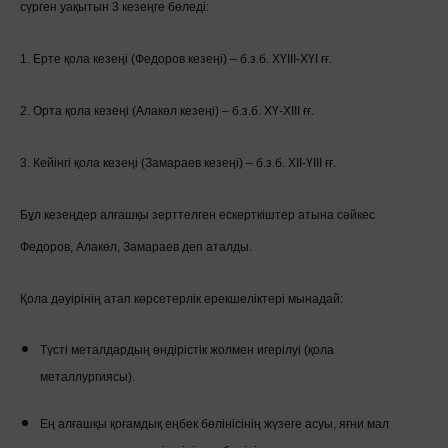
сүрген уақытын 3 кезеңге бөледі:
1. Ерте қола кезеңі (Федоров кезеңі) – б.з.б. ХҮІІІ-ХҮІ ғғ.
2. Орта қола кезеңі (Алакөл кезеңі) – б.з.б. ХҮ-ХІІІ ғғ.
3. Кейінгі қола кезеңі (Замараев кезеңі) – б.з.б. ХІІ-ҮІІІ ғғ.
Бұл кезеңдер алғашқы зерттелген ескерткіштер атына сәйкес
Федоров, Алакөл, Замараев деп аталды.
Қола дәуірінің атап көрсетерлік ерекшеліктері мынадай:
Түсті металдардың өндірістік жолмен игерілуі (қола
металлургиясы).
Ең алғашқы қоғамдық еңбек бөлінісінің жүзеге асуы, яғни мал