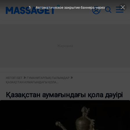
5
Автоматическое закрытие баннера через
НЕГІЗГІ БЕТ
ГУМАНИТАРЛЫҚ ҒЫЛЫМДАР
ҚАЗАҚСТАН АУМАҒЫНДАҒЫ ҚОЛА...
Қазақстан аумағындағы қола дәуірі