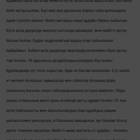
адамның басы батысқа немесе оңтүстіқ-батысқа қаратылып, қол-аяғы
бүгіп жатқызылған. Бұл жер-ана құшағына барған сәби қалпындағы
адам түсінігін берген. Өлікті матаушы ажал құдайы Ямаға сыйынған.
Ерте қола дәуірінде жерлеу салтында кремация, яғни мәйітті өртеу
басым болған. Бұдан андроновтықтардың отқа табынғанын
байқаймыз. Кейінгі қола дәуірінде жерлеудің кесенемен бірге өртеу
түрі болған. Үй құрылысы да құрбандық шалудан басталған.
Құрбандыққа сүт толы ыдыстар, бұқа не бағлан шалынған. Сүт ішіліп,
ет желініп болғасын, құмыралар мен сүйектер болашақ үйдің
ошағының басына, оның табалдырығының астына көмілген. Үйдің
ошағы отбасының киелі орны есебінде қатты құрметтелген. От пен
күлге байланысты жөн-жоралғылардың бәрі құдайдың рақым-
шапағатымен денсаулық, отбасының амандығын, құт-береке болса
деген тілекпен жасалған. Мәйітті көкке әкететін от құдайы – Агнияға