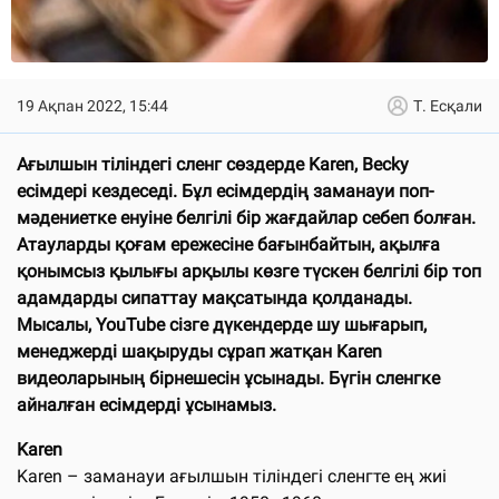
19 Ақпан 2022, 15:44
Т. Есқали
Ағылшын тіліндегі сленг сөздерде Karen, Becky
есімдері кездеседі. Бұл есімдердің заманауи поп-
мәдениетке енуіне белгілі бір жағдайлар себеп болған.
Атауларды қоғам ережесіне бағынбайтын, ақылға
қонымсыз қылығы арқылы көзге түскен белгілі бір топ
адамдарды сипаттау мақсатында қолданады.
Мысалы, YouTube сізге дүкендерде шу шығарып,
менеджерді шақыруды сұрап жатқан Karen
видеоларының бірнешесін ұсынады. Бүгін сленгке
айналған есімдерді ұсынамыз.
Karen
Karen – заманауи ағылшын тіліндегі сленгте ең жиі