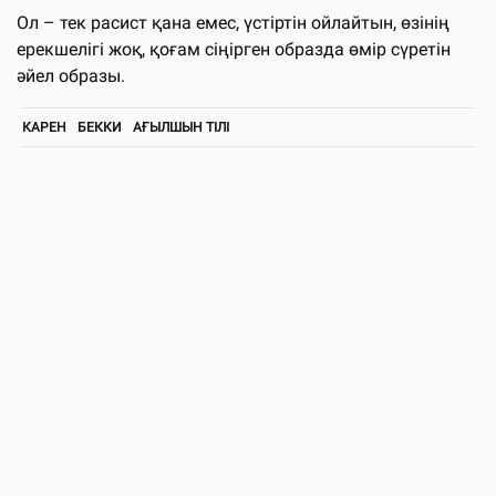
Ол – тек расист қана емес, үстіртін ойлайтын, өзінің
ерекшелігі жоқ, қоғам сіңірген образда өмір сүретін
әйел образы.
КАРЕН
БЕККИ
АҒЫЛШЫН ТІЛІ