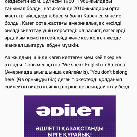
кездесетін есім. Бұл есім 1950–1960-жылдары
танымал болды, нәтижесінде 2010-жылдары орта
жастағы әйелдердің басым бөлігі Карен есіміне ие
болды. Karen орта жастағы америкалық ақ нәсілді
әйелді сипаттау үшін көрсетеді: ол расист, өзгелерді
әрдайым кемсітіп сөйлейді және кез келген жерде
жанжал шығаруы әбден мүмкін.
Аз жылдың ішінде Karen көптеген мем кейіпкеріне
атанды. Сонымен қатар "We speak English in America"
(Америкада ағылшынша сөйлейміз), "You don’t belong
here" (Өз орныңды біл) деген тіркестерді қолданып
сөйлейтін видео кейіпкерлеріне де осындай атау берді.