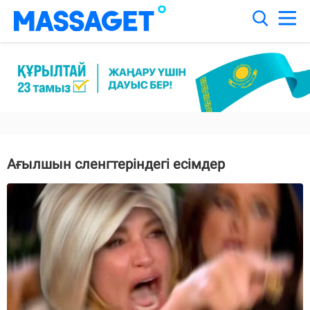
Ағылшын сленгтеріндегі есімдер