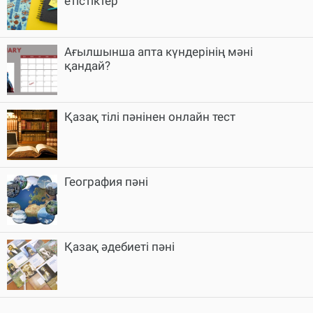
етістіктер
Ағылшынша апта күндерінің мәні
қандай?
Қазақ тілі пәнінен онлайн тест
География пәні
Қазақ әдебиеті пәні