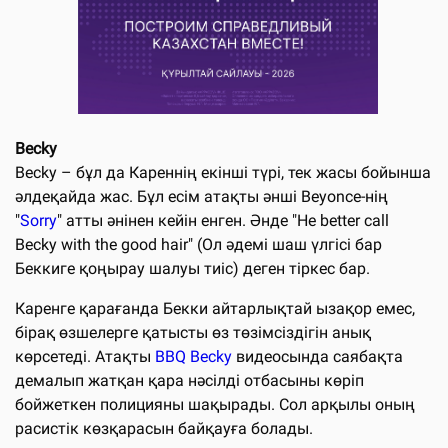
Becky
Becky – бұл да Кареннің екінші түрі, тек жасы бойынша
әлдеқайда жас. Бұл есім атақты әнші Beyonce-нің
"
Sorry
" атты әнінен кейін енген. Әнде "He better call
Becky with the good hair" (Ол әдемі шаш үлгісі бар
Беккиге қоңырау шалуы тиіс) деген тіркес бар.
Каренге қарағанда Бекки айтарлықтай ызақор емес,
бірақ өзшелерге қатысты өз төзімсіздігін анық
көрсетеді. Атақты
BBQ Becky
видеосында саябақта
демалып жатқан қара нәсілді отбасыны көріп
бойжеткен полицияны шақырады. Сол арқылы оның
расистік көзқарасын байқауға болады.