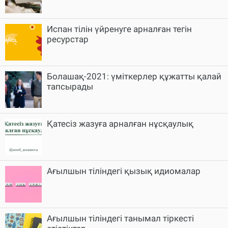
Испан тілін үйренуге арналған тегін
ресурстар
Болашақ-2021: үміткерлер құжатты қалай
тапсырады
Қатесіз жазуға арналған нұсқаулық
Ағылшын тіліндегі қызық идиомалар
Ағылшын тіліндегі танымал тіркесті