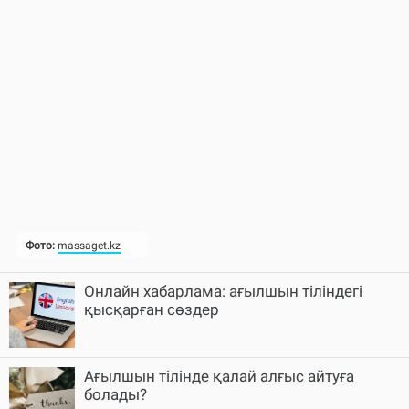
Онлайн хабарлама: ағылшын тіліндегі
қысқарған сөздер
Ағылшын тілінде қалай алғыс айтуға
болады?