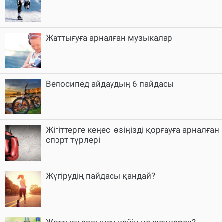
Жаттығуға арналған музыкалар
Велосипед айдаудың 6 пайдасы
Жігіттерге кеңес: өзіңізді қорғауға арналған
спорт түрлері
Жүгірудің пайдасы қандай?
Жаттығу залынан кейін не жеу керек?