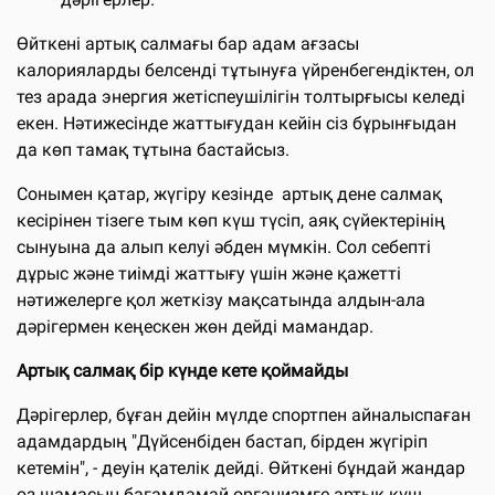
Өйткені артық салмағы бар адам ағзасы
калорияларды белсенді тұтынуға үйренбегендіктен, ол
тез арада энергия жетіспеушілігін толтырғысы келеді
екен. Нәтижесінде жаттығудан кейін сіз бұрынғыдан
да көп тамақ тұтына бастайсыз.
Сонымен қатар, жүгіру кезінде артық дене салмақ
кесірінен тізеге тым көп күш түсіп, аяқ сүйектерінің
сынуына да алып келуі әбден мүмкін. Сол себепті
дұрыс және тиімді жаттығу үшін және қажетті
нәтижелерге қол жеткізу мақсатында алдын-ала
дәрігермен кеңескен жөн дейді мамандар.
Артық салмақ бір күнде кете қоймайды
Дәрігерлер, бұған дейін мүлде спортпен айналыспаған
адамдардың "Дүйсенбіден бастап, бірден жүгіріп
кетемін", - деуін қателік дейді. Өйткені бұндай жандар
өз шамасын бағамдамай организмге артық күш