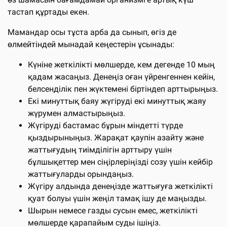
тастап құртады екен.
Мамандар осы тұста арба да сынып, өгіз де
өлмейтіндей мынадай кеңестерін ұсынады:
Күніне жеткілікті мөлшерде, кем дегенде 10 мың
қадам жасаңыз. Денеңіз оған үйренгеннен кейін,
белсенділік пен жүктемені біртіндеп арттырыңыз.
Екі минуттық баяу жүгіруді екі минуттық жаяу
жүрумен алмастырыңыз.
Жүгіруді бастамас бұрын міндетті түрде
қыздырыныңыз. Жарақат қаупін азайту және
жаттығудың тиімділігін арттыру үшін
бұлшықеттер мен сіңірлеріңізді созу үшін кейбір
жаттығуларды орындаңыз.
Жүгіру алдында денеңізде жаттығуға жеткілікті
қуат болуы үшін жеңіл тамақ ішу де маңызды.
Шырын немесе газды сусын емес, жеткілікті
мөлшерде қарапайым суды ішіңіз.