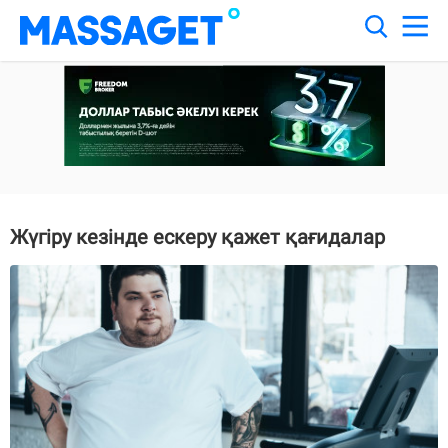
Жүгіру кезінде ескеру қажет қағидалар