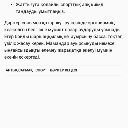
Жаттығуға қолайлы спорттық аяқ киімді
таңдауды ұмытпаңыз.
Дәрігер сонымен қатар жүгіру кезінде организмнің
кез-келген белгісіне мұқият назар аударуды ұсынады.
Егер бойды шаршаңқылық не ауырсыну басса, тоқтап,
үзіліс жасау керек. Мамандар ауырсынуды немесе
ыңғайсыздықты елемеу жарақатқа әкелуі мүмкін
екенін ескертеді.
АРТЫҚ САЛМАҚ
СПОРТ
ДӘРІГЕР КЕҢЕСІ