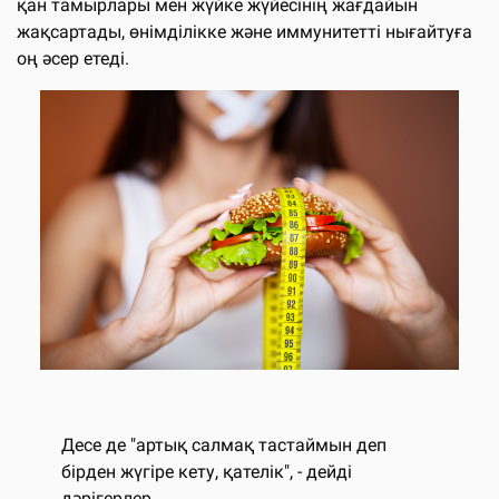
қан тамырлары мен жүйке жүйесінің жағдайын
жақсартады, өнімділікке және иммунитетті нығайтуға
оң әсер етеді.
Десе де "артық салмақ тастаймын деп
бірден жүгіре кету, қателік", - дейді
дәрігерлер.