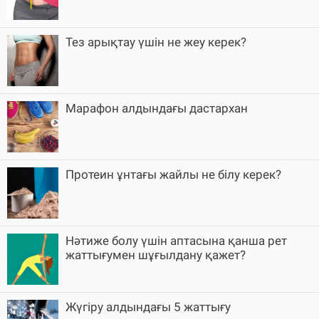
Тез арықтау үшін не жеу керек?
Марафон алдындағы дастархан
Протеин ұнтағы жайлы не білу керек?
Нәтиже болу үшін аптасына қанша рет
жаттығумен шұғылдану қажет?
Жүгіру алдындағы 5 жаттығу