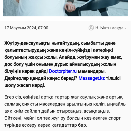
17 Маусым 2024, 07:00
Н. Ынтымақұлы
Жүгіру-денсаулықты нығайтудың, сымбатты дене
қалыптастырудың және көңіл-күйіңізді көтеріңкі
болуының жақсы жолы. Алайда, жүгірумен жау емес,
дос болу үшін онымен дұрыс айналысудың жолын
білуіңіз керек дейді
Doctorpiter.ru
мамандары.
Дәрігерлер қандай кеңес береді?
Massaget.kz
тілшісі
шолу жасап көрді.
Егер сіз, өзіңізді артқа тартар жалқаулық және артық
салмақ сияқты мәселерден арылғыңыз келіп, ыңғайлы
аяқ киім сайлап дайын отырсаңыз, асықпаңыз.
Өйткені, мейлі ол тек жүгіру болсын кез-келген спорт
түрінде ескеру керек қағидаттар бар.