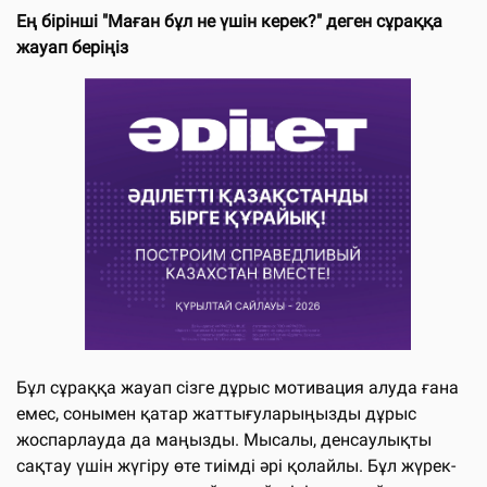
Ең бірінші "Маған бұл не үшін керек?" деген сұраққа
жауап беріңіз
Бұл сұраққа жауап сізге дұрыс мотивация алуда ғана
емес, сонымен қатар жаттығуларыңызды дұрыс
жоспарлауда да маңызды. Мысалы, денсаулықты
сақтау үшін жүгіру өте тиімді әрі қолайлы. Бұл жүрек-