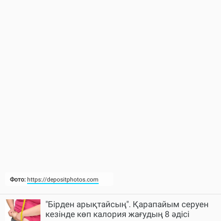
Фото:
https://depositphotos.com
"Бірден арықтайсың". Қарапайым серуен
кезінде көп калория жағудың 8 әдісі