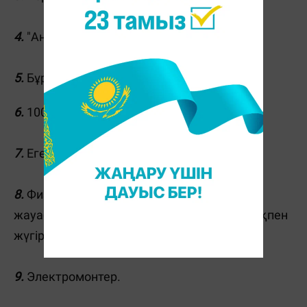
4.
"Анау" өсімдік ("Хрен").
5.
Бұрыштан сығалап қараған сиыр.
6
.
100 долларлық банкнот.
7.
Егер жауын жаумаса.
8.
Физика былай деп түсіндіреді: физиктің
жауабынша, дыбыстан жүйрік жылдамдықпен
жүгіргені дұрыс.
9.
Электромонтер.