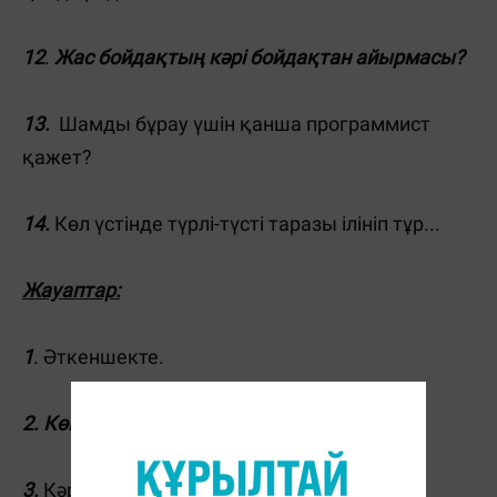
12
.
Жас бойдақтың кәрі бойдақтан айырмасы?
13.
Шамды бұрау үшін қанша программист
қажет?
14.
Көл үстінде түрлі-түсті таразы ілініп тұр...
Жауаптар:
1
. Әткеншекте.
2. Көшеден өту.
3.
Кәрі қарға.