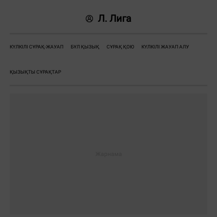
Л. Лига
КҮЛКІЛІ СҰРАҚ-ЖАУАП
БҰЛ ҚЫЗЫҚ
СҰРАҚ ҚОЮ
КҮЛКІЛІ ЖАУАП АЛУ
ҚЫЗЫҚТЫ СҰРАҚТАР