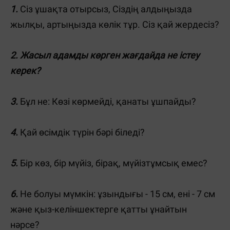
1.
Сіз ұшақта отырсыз, Сіздің алдыңызда
жылқы, артыңызда көлік тұр. Сіз қай жердесіз?
2.
Жасыл адамды көрген жағдайда не істеу
керек?
3.
Бұл не: Көзі көрмейді, қанаты ұшпайды?
4.
Қай өсімдік түрін бәрі біледі?
5.
Бір көз, бір мүйіз, бірақ, мүйізтұмсық емес?
6.
Не болуы мүмкін: ұзындығы - 15 см, ені - 7 см
және қыз-келіншектерге қатты ұнайтын
нәрсе?