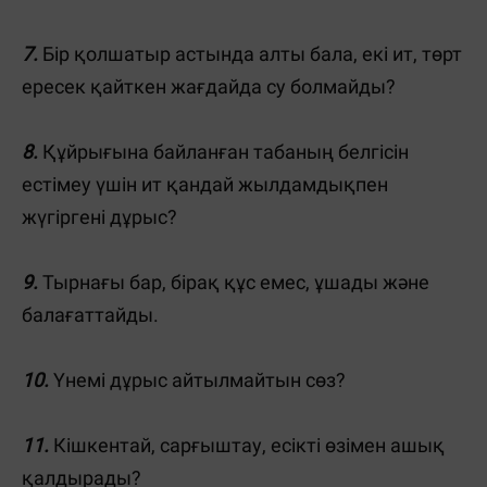
7.
Бір қолшатыр астында алты бала, екі ит, төрт
ересек қайткен жағдайда су болмайды?
8.
Құйрығына байланған табаның белгісін
естімеу үшін ит қандай жылдамдықпен
жүгіргені дұрыс?
9.
Тырнағы бар, бірақ құс емес, ұшады және
балағаттайды.
10.
Үнемі дұрыс айтылмайтын сөз?
11.
Кішкентай, сарғыштау, есікті өзімен ашық
қалдырады?