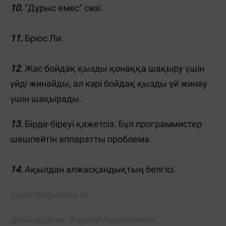
10.
"Дұрыс емес" сөзі.
11.
Брюс Ли.
12
. Жас бойдақ қызды қонаққа шақыру үшін
үйді жинайды, ал кәрі бойдақ қызды үй жинау
үшін шақырады.
13.
Бірде-біреуі қажетсіз. Бұл программистер
шешпейтін аппаратты проблема.
14.
Ақылдан алжасқандықтың белгісі.
сурет:
ladyvenus.ru
Дайындаған: Фараби Арыстанбек