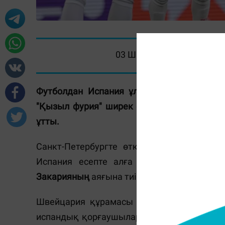
03 Шілде 2021, 00:51
Футболдан Испания ұлттық құрамасы Е
"Қызыл фурия" ширек финалда Швейцария
ұтты.
Санкт-Петербургте өткен кездесудің нег
Испания есепте алға шықты.
Жорди Ал
Закарияның
аяғына тиіп, қақпа төрінен бі
Швейцария құрамасы екінші таймда тараз
испандық қорғаушылардың қателігінен кей