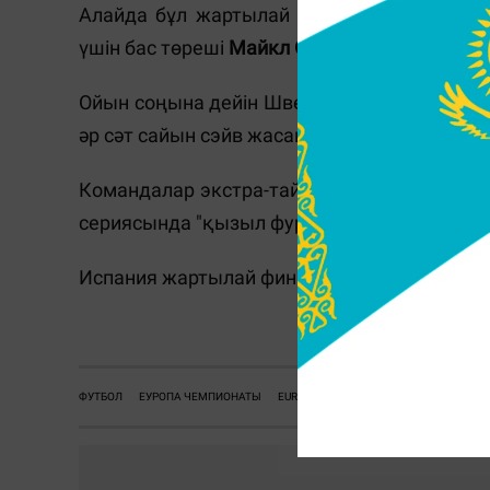
Алайда бұл жартылай қорғаушы 10 минутт
үшін бас төреші
Майкл Оливер
бірден қызыл
Ойын соңына дейін Швейцария құрамасы 
әр сәт сайын сэйв жасап, қақпасын қорғау
Командалар экстра-таймда да есепті өзгер
сериясында "қызыл фурияның" бағы жанды
Испания жартылай финалда Бельгия – Ита
ФУТБОЛ
ЕУРОПА ЧЕМПИОНАТЫ
EURO 2020
ИСПАНИЯ ШВЕЙЦАРИЯ ПЕ