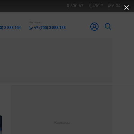
500.67
490.7
6.04
Жарнама
0) 3 888 104
+7 (700) 3 888 188