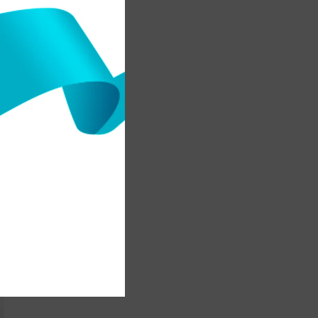
ы
р
и