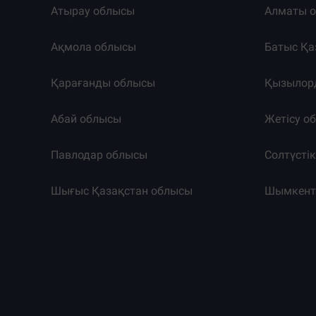
Атырау облысы
Алматы 
Ақмола облысы
Батыс Қа
Қарағанды облысы
Қызылор
Абай облысы
Жетісу о
Павлодар облысы
Солтүсті
Шығыс Қазақстан облысы
Шымкен