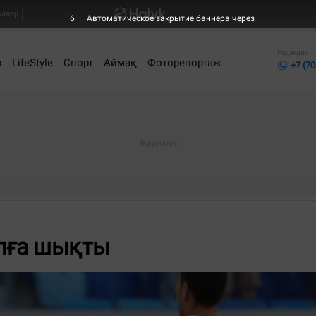
балар
6
Автоматическое закрытие баннера через
Редакция
р
LifeStyle
Спорт
Аймақ
Фоторепортаж
+7 (70
лға шықты