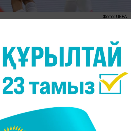
Фото:
UEFA
уропа чемпионатының жартылай финалына шықты
 құрамасын ойын соңындағы пенальти сериясынд
ізгі уақыты 1:1 есебімен аяқталды. Бірінші болы
ьба
тепкен доп швейцариялық қорғаушы
Дени
р-ақ шықты. Нәтижесінде автогол есепке алынды.
ы басын теңестірді. 68 минутта
Джордан Шакир
ін гол соқты. Нәтижелі пасты
Ремо Фройлер
берген