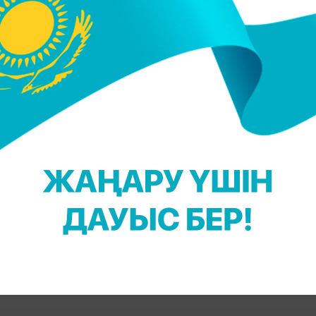
ан кейін алаңнан қуылды. Өрескел ереже бұзған
 қағаз көрсетті.
10 ойыншымен қорғанып бақты. Қақпашы
Ян Зомме
мен болды.
те алған жоқ. Нәтижесінде ойын соңындағы пенальт
.
лия құрамаларының ұтқанымен кездеседі.
Н. Үсенова
НАЛЬТИ