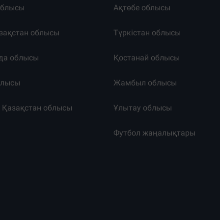
облысы
Ақтөбе облысы
зақстан облысы
Түркістан облысы
да облысы
Қостанай облысы
блысы
Жамбыл облысы
к Қазақстан облысы
Ұлытау облысы
т
Футбол жаңалықтары