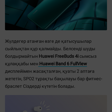
Жүлдегер атанған өзге де қатысушылар
сыйлықтан құр қалмайды. Белсенді шуды
болдырмайтын
Huawei FreeBuds 4i
сымсыз
құлаққабы мен
Huawei Band 6 FullView
дисплейімен жасақталған, қуаты 2 аптаға
жететін, SPO2 тұрақты бақылауы бар фитнес-
браслет Сіздерді күтетін болады.