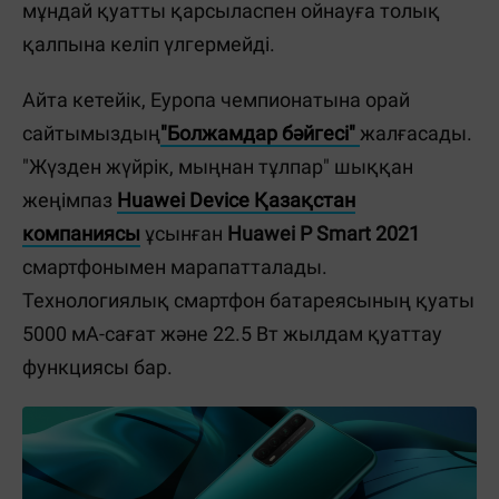
мұндай қуатты қарсыласпен ойнауға толық
қалпына келіп үлгермейді.
Айта кетейік, Еуропа чемпионатына орай
сайтымыздың
"Болжамдар бәйгесі"
жалғасады.
"Жүзден жүйрік, мыңнан тұлпар" шыққан
жеңімпаз
Huawei Device Қазақстан
компаниясы
ұсынған
Huawei P Smart 2021
смартфонымен марапатталады.
Технологиялық смартфон батареясының қуаты
5000 мА-сағат және 22.5 Вт жылдам қуаттау
функциясы бар.