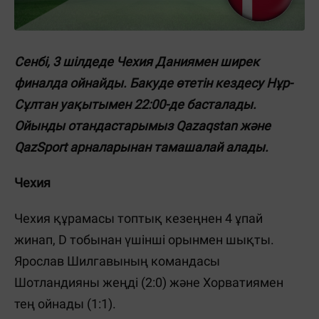
Сенбі, 3 шілдеде Чехия Даниямен ширек
финалда ойнайды. Бакуде өтетін кездесу Нұр-
Сұлтан уақытымен 22:00-де басталады.
Ойынды отандастарымыз Qazaqstan және
QazSport арналарынан тамашалай алады.
Чехия
Чехия құрамасы топтық кезеңнен 4 ұпай
жинап, D тобынан үшінші орынмен шықты.
Ярослав Шилгавының командасы
Шотландияны жеңді (2:0) және Хорватиямен
тең ойнады (1:1).