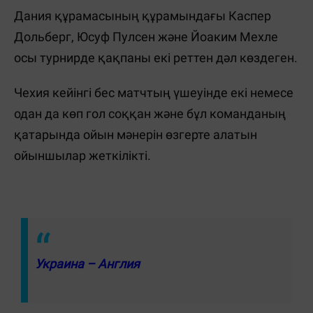
Дания құрамасының құрамындағы Каспер
Дольберг, Юсуф Пулсен және Йоаким Мехле
осы турнирде қақпаны екі реттен дәл көздеген.
Чехия кейінгі бес матчтың үшеуінде екі немесе
одан да көп гол соққан және бұл команданың
қатарында ойын мәнерін өзгерте алатын
ойыншылар жеткілікті.
Украина – Англия