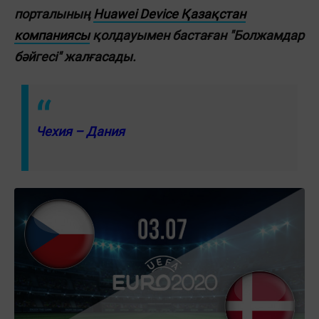
порталының
Huawei Device Қазақстан
компаниясы
қолдауымен бастаған "Болжамдар
бәйгесі" жалғасады.
Чехия – Дания