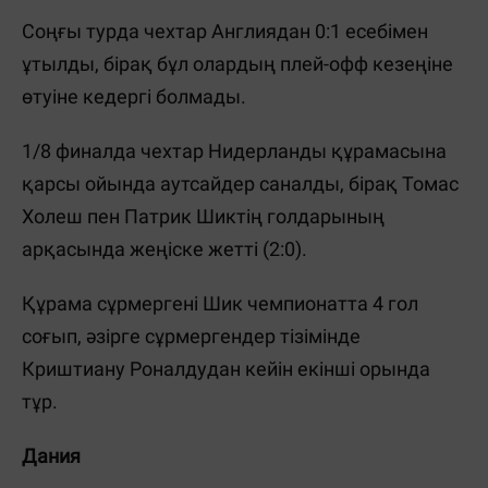
Соңғы турда чехтар Англиядан 0:1 есебімен
ұтылды, бірақ бұл олардың плей-офф кезеңіне
өтуіне кедергі болмады.
1/8 финалда чехтар Нидерланды құрамасына
қарсы ойында аутсайдер саналды, бірақ Томас
Холеш пен Патрик Шиктің голдарының
арқасында жеңіске жетті (2:0).
Құрама сұрмергені Шик чемпионатта 4 гол
соғып, әзірге сұрмергендер тізімінде
Криштиану Роналдудан кейін екінші орында
тұр.
Дания