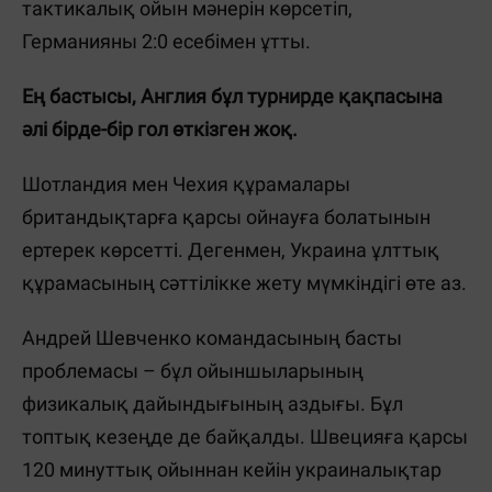
тактикалық ойын мәнерін көрсетіп,
Германияны 2:0 есебімен ұтты.
Ең бастысы, Англия бұл турнирде қақпасына
әлі бірде-бір гол өткізген жоқ.
Шотландия мен Чехия құрамалары
британдықтарға қарсы ойнауға болатынын
ертерек көрсетті. Дегенмен, Украина ұлттық
құрамасының сәттілікке жету мүмкіндігі өте аз.
Андрей Шевченко командасының басты
проблемасы – бұл ойыншыларының
физикалық дайындығының аздығы. Бұл
топтық кезеңде де байқалды. Швецияға қарсы
120 минуттық ойыннан кейін украиналықтар