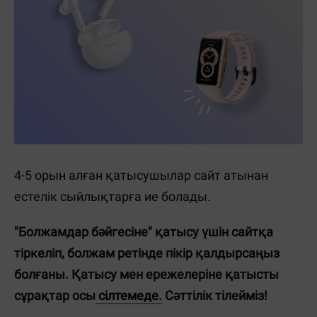
4-5 орын алған қатысушылар сайт атынан
естелік сыйлықтарға ие болады.
"Болжамдар бәйгесіне" қатысу үшін сайтқа
тіркеліп, болжам ретінде пікір қалдырсаңыз
болғаны. Қатысу мен ережелеріне қатысты
сұрақтар осы
сілтемеде.
Сәттілік тілейміз!