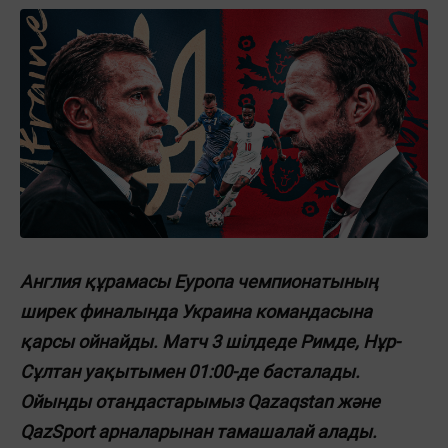
Англия құрамасы Еуропа чемпионатының
ширек финалында Украина командасына
қарсы ойнайды. Матч 3 шілдеде Римде, Нұр-
Сұлтан уақытымен 01:00-де басталады.
Ойынды отандастарымыз Qazaqstan және
QazSport арналарынан тамашалай алады.