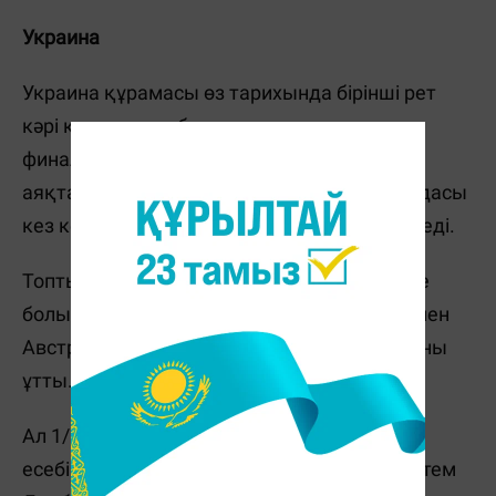
Украина
Украина құрамасы өз тарихында бірінші рет
кәрі құрлықтың басты додасында ширек
финалға шықты. Алдағы кездесу қалай
аяқталса да, Андрей Шевченконың командасы
кез келген жағдайда үлкен жетістікке жетеді.
Топтық кезеңде Украина үш ұпайға ғана ие
болып, топтан әрең шықты. Нидерланды мен
Австриядан жеңілді, Солтүстік Македонияны
ұтты.
Ал 1/8 финалда Украина Швецияны 2:1
есебімен ұтты. Украиналық шабуылшы Артем