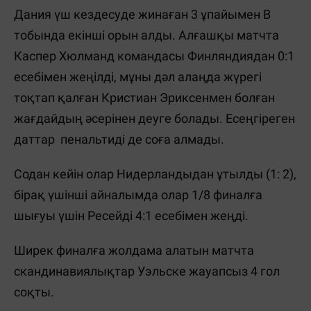
Дания үш кездесуде жинаған 3 ұпайымен В
тобында екінші орын алды. Алғашқы матчта
Каспер Хюлманд командасы Финляндиядан 0:1
есебімен жеңілді, мұны дәл алаңда жүрегі
тоқтап қалған Кристиан Эриксенмен болған
жағдайдың әсерінен деуге болады. Есеңгіреген
даттар пенальтиді де соға алмады.
Содан кейін олар Нидерландыдан ұтылды (1: 2),
бірақ үшінші айналымда олар 1/8 финалға
шығуы үшін Ресейді 4:1 есебімен жеңді.
Ширек финалға жолдама алатын матчта
скандинавиялықтар Уэльске жауапсыз 4 гол
соқты.