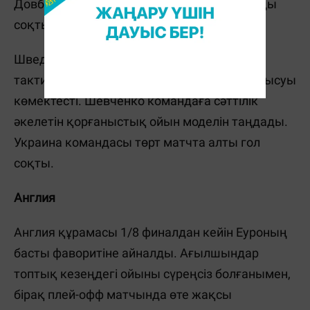
Довбик экстра тайм соңында шешуші голды
соқты.
Шведтермен матчта Украина құрамасына
тактикалық құрамның 4-3-3-тен 5-3-2-ге ауысуы
көмектесті. Шевченко командаға сәттілік
әкелетін қорғаныстық ойын моделін таңдады.
Украина командасы төрт матчта алты гол
соқты.
Англия
Англия құрамасы 1/8 финалдан кейін Еуроның
басты фаворитіне айналды. Ағылшындар
топтық кезеңдегі ойыны сүреңсіз болғанымен,
бірақ плей-офф матчында өте жақсы