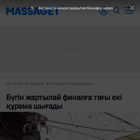
4
Автоматическое закрытие баннера через
НЕГІЗГІ БЕТ
EURO 2020
БҮГІН ЖАРТЫЛАЙ ФИНАЛҒА...
Бүгін жартылай финалға тағы екі
құрама шығады